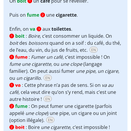
On
boit
un
café
pour se réveiller.
1
Puis on
fume
une
cigarette
.
2
Enfin, on
va
aux
toilettes
.
3
boit
:
Boire
, c’est consommer un liquide. On
1
boit
des
boissons
quand on a soif : du café, du thé,
de l’eau, du vin, du jus de fruits, etc.
EN
fume
:
Fumer un café
, c’est impossible ! On
1
fume une cigarette
, ou
une clope
(langage
familier). On peut aussi fumer
une pipe
,
un cigare
,
ou
un cigarillo
.
EN
va
:
Cette phrase n’a pas de sens. Si on
va au
1
café
, cela veut dire qu’on s’y rend, mais c’est une
autre histoire !
EN
fume
:
On peut fumer une cigarette (parfois
2
appelé
une clope
) une pipe, un cigare ou un joint
(option illégale).
EN
boit
:
Boire
une cigarette
, c’est impossible !
2