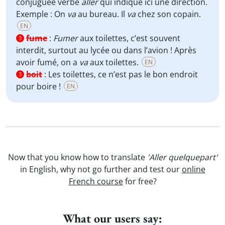
conjuguée verbe
aller
qui indique ici une direction.
Exemple : On
va
au bureau. Il
va
chez son copain.
EN
fume
:
Fumer
aux toilettes, c’est souvent
3
interdit, surtout au lycée ou dans l’avion ! Après
avoir fumé, on a
va
aux toilettes.
EN
boit
:
Les toilettes, ce n’est pas le bon endroit
3
pour boire !
EN
Now that you know how to translate
'Aller quelquepart'
in English, why not go further and test our
online
French course
for free?
What our users say: