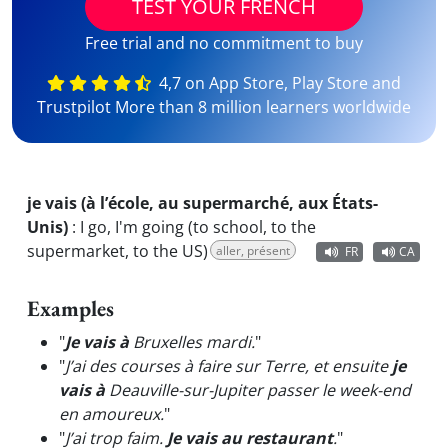
TEST YOUR FRENCH
Free trial and no commitment to buy
4,7 on App Store, Play Store and
Trustpilot More than 8 million learners worldwide
je vais (à l’école, au supermarché, aux États-
Unis)
:
I go, I'm going (to school, to the
supermarket, to the US)
aller, présent
FR
CA
Examples
"
Je vais à
Bruxelles mardi.
"
"
J’ai des courses à faire sur Terre, et ensuite
je
vais à
Deauville-sur-Jupiter passer le week-end
en amoureux.
"
"
J’ai trop faim.
Je vais au restaurant
.
"