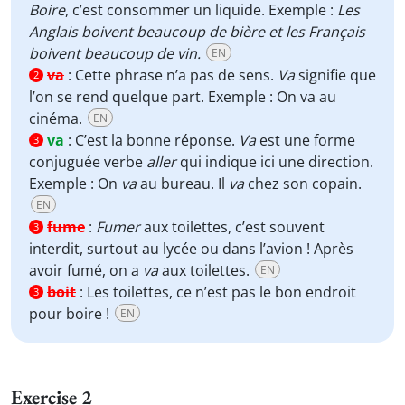
Boire
, c’est consommer un liquide. Exemple :
Les
Anglais boivent beaucoup de bière et les Français
boivent beaucoup de vin.
EN
va
:
Cette phrase n’a pas de sens.
Va
signifie que
2
l’on se rend quelque part. Exemple : On va au
cinéma.
EN
va
:
C’est la bonne réponse.
Va
est une forme
3
conjuguée verbe
aller
qui indique ici une direction.
Exemple : On
va
au bureau. Il
va
chez son copain.
EN
fume
:
Fumer
aux toilettes, c’est souvent
3
interdit, surtout au lycée ou dans l’avion ! Après
avoir fumé, on a
va
aux toilettes.
EN
boit
:
Les toilettes, ce n’est pas le bon endroit
3
pour boire !
EN
Exercise 2