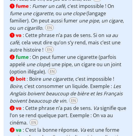
fume
:
Fumer un café
, c’est impossible ! On
1
fume une cigarette
, ou
une clope
(langage
familier). On peut aussi fumer
une pipe
,
un cigare
,
ou
un cigarillo
.
EN
va
:
Cette phrase n’a pas de sens. Si on
va au
1
café
, cela veut dire qu’on s’y rend, mais c’est une
autre histoire !
EN
fume
:
On peut fumer une cigarette (parfois
2
appelé
une clope
) une pipe, un cigare ou un joint
(option illégale).
EN
boit
:
Boire
une cigarette
, c’est impossible !
2
Boire
, c’est consommer un liquide. Exemple :
Les
Anglais boivent beaucoup de bière et les Français
boivent beaucoup de vin.
EN
va
:
Cette phrase n’a pas de sens.
Va
signifie que
2
l’on se rend quelque part. Exemple : On va au
cinéma.
EN
va
:
C’est la bonne réponse.
Va
est une forme
3