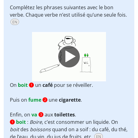
Complétez les phrases suivantes avec le bon
verbe. Chaque verbe n’est utilisé qu’une seule fois.
EN
Video
Player
On
boit
un
café
pour se réveiller.
1
Puis on
fume
une
cigarette
.
2
Enfin, on
va
aux
toilettes
.
3
boit
:
Boire
, c’est consommer un liquide. On
1
boit
des
boissons
quand on a soif : du café, du thé,
de l’eau, du vin, du jus de fruits, etc.
EN