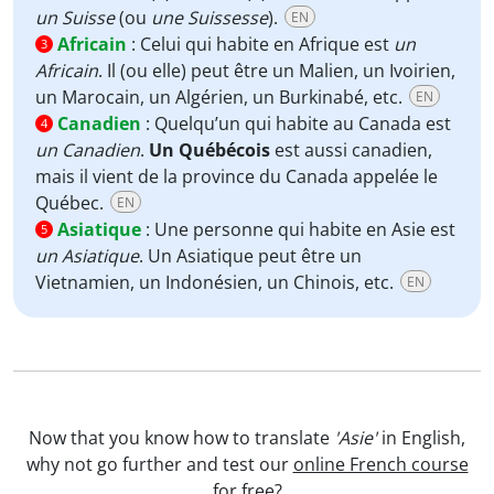
un Suisse
(ou
une Suissesse
).
EN
Africain
:
Celui qui habite en Afrique est
un
3
Africain
. Il (ou elle) peut être un Malien, un Ivoirien,
un Marocain, un Algérien, un Burkinabé, etc.
EN
Canadien
:
Quelqu’un qui habite au Canada est
4
un Canadien
.
Un Québécois
est aussi canadien,
mais il vient de la province du Canada appelée le
Québec.
EN
Asiatique
:
Une personne qui habite en Asie est
5
un Asiatique
. Un Asiatique peut être un
Vietnamien, un Indonésien, un Chinois, etc.
EN
Now that you know how to translate
'Asie'
in English,
why not go further and test our
online French course
for free?