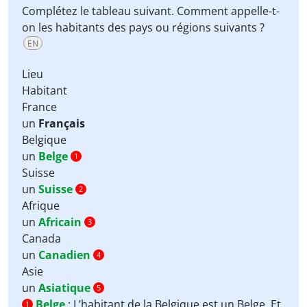
Complétez le tableau suivant. Comment appelle-t-
on les habitants des pays ou régions suivants ?
EN
Lieu
Habitant
France
un
Français
Belgique
un
Belge
1
Suisse
un
Suisse
2
Afrique
un
Africain
3
Canada
un
Canadien
4
Asie
un
Asiatique
5
Belge
:
L’habitant de la Belgique est un Belge. Et
1