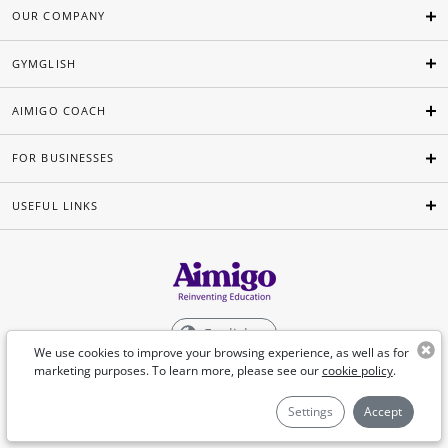
OUR COMPANY
GYMGLISH
AIMIGO COACH
FOR BUSINESSES
USEFUL LINKS
English
We use cookies to improve your browsing experience, as well as for
marketing purposes. To learn more, please see our
cookie policy
.
©Aimigo 2026
Settings
Accept