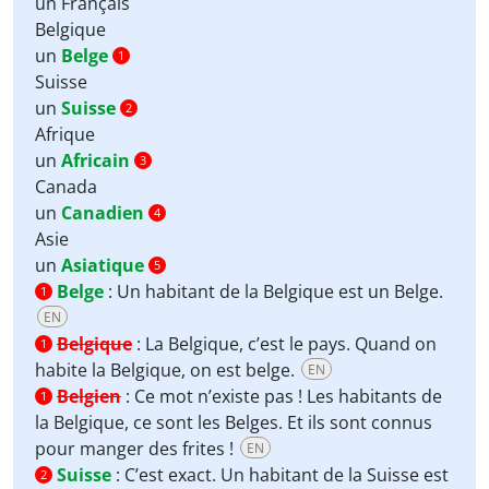
un Français
Belgique
un
Belge
1
Suisse
un
Suisse
2
Afrique
un
Africain
3
Canada
un
Canadien
4
Asie
un
Asiatique
5
Belge
:
Un habitant de la Belgique est un Belge.
1
EN
Belgique
:
La Belgique, c’est le pays. Quand on
1
habite la Belgique, on est belge.
EN
Belgien
:
Ce mot n’existe pas ! Les habitants de
1
la Belgique, ce sont les Belges. Et ils sont connus
pour manger des frites !
EN
Suisse
:
C’est exact. Un habitant de la Suisse est
2