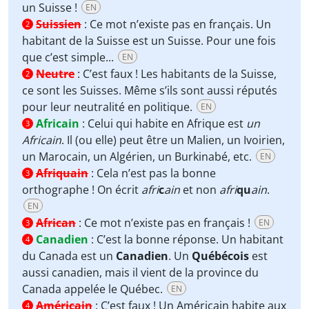
un Suisse !
EN
Suissien
:
Ce mot n’existe pas en français. Un
2
habitant de la Suisse est un Suisse. Pour une fois
que c’est simple...
EN
Neutre
:
C’est faux ! Les habitants de la Suisse,
2
ce sont les Suisses. Même s’ils sont aussi réputés
pour leur neutralité en politique.
EN
Africain
:
Celui qui habite en Afrique est
un
3
Africain
. Il (ou elle) peut être un Malien, un Ivoirien,
un Marocain, un Algérien, un Burkinabé, etc.
EN
Afriquain
:
Cela n’est pas la bonne
3
orthographe ! On écrit
afri
c
ain
et non
afri
qu
ain
.
EN
African
:
Ce mot n’existe pas en français !
EN
3
Canadien
:
C’est la bonne réponse. Un habitant
4
du Canada est un
Canadien
. Un
Québécois
est
aussi canadien, mais il vient de la province du
Canada appelée le Québec.
EN
Américain
:
C’est faux ! Un Américain habite aux
4