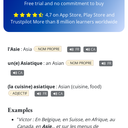
Free trial and no commitment to buy
4,7 on App Store, Play Store and
Trustpilot More than 8 million learners worldwide
l'Asie
:
Asia
NOM PROPRE
FR
CA
un(e) Asiatique
:
an Asian
NOM PROPRE
FR
CA
(la cuisine) asiatique
:
Asian (cuisine, food)
ADJECTIF
FR
CA
Examples
"
Victor : En Belgique, en Suisse, en Afrique, au
Canada, en
Asie
... et sur les menus de