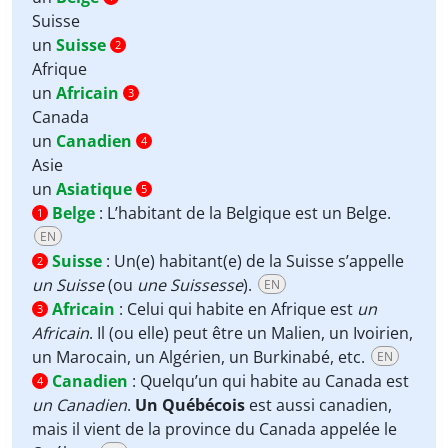
Suisse
un
Suisse
2
Afrique
un
Africain
3
Canada
un
Canadien
4
Asie
un
Asiatique
5
Belge
:
L’habitant de la Belgique est un Belge.
1
EN
Suisse
:
Un(e) habitant(e) de la Suisse s’appelle
2
un Suisse
(ou
une Suissesse
).
EN
Africain
:
Celui qui habite en Afrique est
un
3
Africain
. Il (ou elle) peut être un Malien, un Ivoirien,
un Marocain, un Algérien, un Burkinabé, etc.
EN
Canadien
:
Quelqu’un qui habite au Canada est
4
un Canadien
.
Un Québécois
est aussi canadien,
mais il vient de la province du Canada appelée le