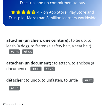
Free trial and no commitment to buy
4,7 on App Store, Play Store and
Trustpilot More than 8 million learners worldwide
attacher (un chien, une ceinture)
:
to tie up, to
leash (a dog), to fasten (a safety belt, a seat belt)
FR
CA
attacher (un document)
:
to attach, to enclose (a
document)
FR
CA
détacher
:
to undo, to unfasten, to untie
FR
CA