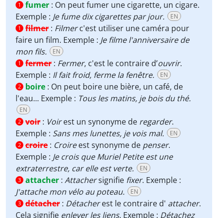
fumer
:
On peut fumer une cigarette, un cigare.
1
Exemple :
Je fume dix cigarettes par jour.
EN
filmer
:
Filmer
c'est utiliser une caméra pour
1
faire un film. Exemple :
Je filme l'anniversaire de
mon fils.
EN
fermer
:
Fermer
, c'est le contraire d’
ouvrir
.
1
Exemple :
Il fait froid, ferme la fenêtre.
EN
boire
:
On peut boire une bière, un café, de
2
l'eau... Exemple :
Tous les matins, je bois du thé.
EN
voir
:
Voir
est un synonyme de
regarder
.
2
Exemple :
Sans mes lunettes, je vois mal.
EN
croire
:
Croire
est synonyme de
penser
.
2
Exemple :
Je crois que Muriel Petite est une
extraterrestre, car elle est verte.
EN
attacher
:
Attacher
signifie
fixer
. Exemple :
3
J'attache mon vélo au poteau.
EN
détacher
:
Détacher
est le contraire d'
attacher
.
3
Cela signifie
enlever les liens
. Exemple :
Détachez