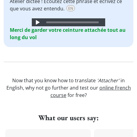
Atelier dictée ! Écoutez cette phrase et écrivez ce
que vous avez entendu.
EN
Audio
Player
Merci
de
garder
votre
ceinture
attachée
tout au
long
du
vol
Now that you know how to translate
'Attacher'
in
English, why not go further and test our
online French
course
for free?
What our users say: