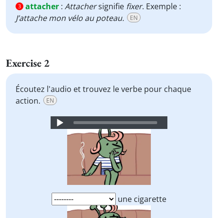
attacher
:
Attacher
signifie
fixer
. Exemple :
3
J’attache mon vélo au poteau.
EN
Exercise 2
Écoutez l'audio et trouvez le verbe pour chaque
action.
EN
Audio
Player
une cigarette