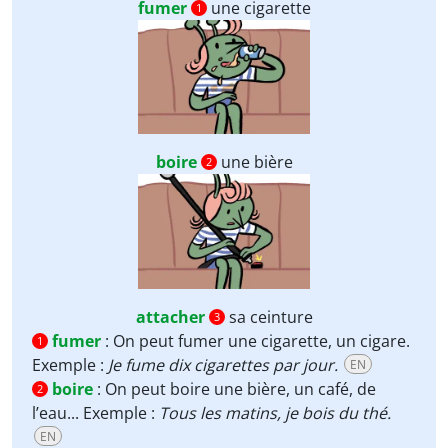
fumer
une cigarette
1
boire
une bière
2
attacher
sa ceinture
3
fumer
:
On peut fumer une cigarette, un cigare.
1
Exemple :
Je fume dix cigarettes par jour.
EN
boire
:
On peut boire une bière, un café, de
2
l’eau... Exemple :
Tous les matins, je bois du thé.
EN