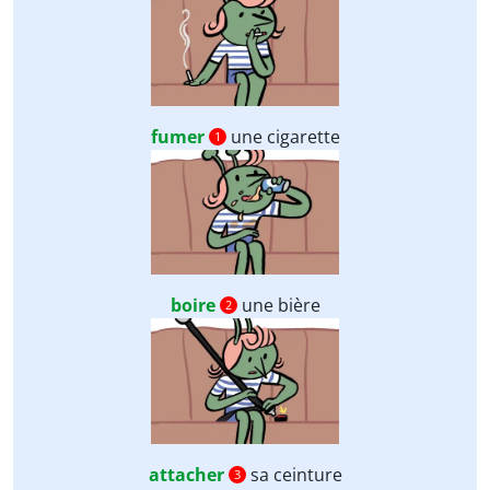
fumer
une cigarette
1
boire
une bière
2
attacher
sa ceinture
3