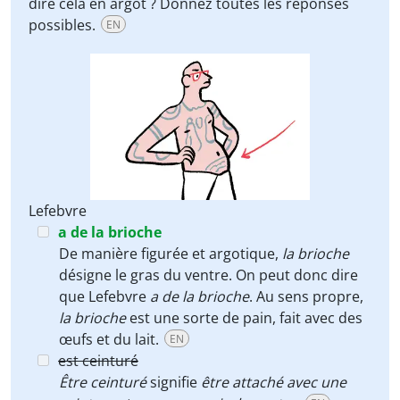
dire cela en argot ? Donnez toutes les réponses
possibles.
EN
Lefebvre
a de la brioche
De manière figurée et argotique,
la brioche
désigne le gras du ventre. On peut donc dire
que Lefebvre
a de la brioche
. Au sens propre,
la brioche
est une sorte de pain, fait avec des
œufs et du lait.
EN
est ceinturé
Être ceinturé
signifie
être attaché avec une