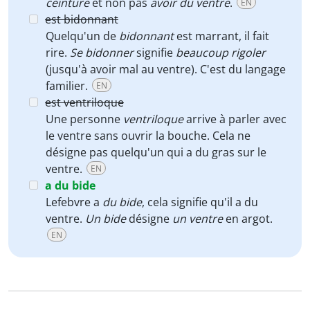
ceinture
et non pas
avoir du ventre
.
EN
est bidonnant
Quelqu'un de
bidonnant
est marrant, il fait
rire.
Se bidonner
signifie
beaucoup rigoler
(jusqu'à avoir mal au ventre). C'est du langage
familier.
EN
est ventriloque
Une personne
ventriloque
arrive à parler avec
le ventre sans ouvrir la bouche. Cela ne
désigne pas quelqu'un qui a du gras sur le
ventre.
EN
a du bide
Lefebvre a
du bide
, cela signifie qu'il a du
ventre.
Un bide
désigne
un ventre
en argot.
EN