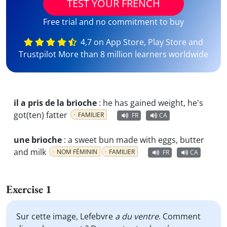
TEST YOUR FRENCH
Free trial and no commitment to buy
4,7 on App Store, Play Store and
Trustpilot More than 8 million learners worldwide
il a pris de la brioche
:
he has gained weight, he's
got(ten) fatter
FAMILIER
FR
CA
une brioche
:
a sweet bun made with eggs, butter
and milk
NOM FÉMININ
FAMILIER
FR
CA
Exercise 1
Sur cette image, Lefebvre
a du ventre
. Comment