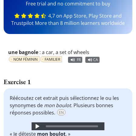
Free trial and no commitment to buy
4,7 on App Store, Play Store and
Trustpilot More than 8 million learners worldwide
une bagnole
:
a car, a set of wheels
NOM FÉMININ
FAMILIER
FR
CA
Exercise 1
Réécoutez cet extrait puis sélectionnez le ou les
synonymes de
mon boulot
. Plusieurs bonnes
réponses possibles.
EN
Audio
Player
« Je déteste
mon boulot
. »