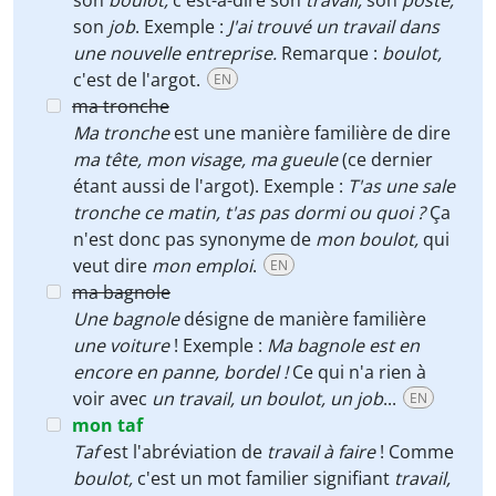
son
boulot,
c'est-à-dire son
travail,
son
poste,
son
job
. Exemple :
J'ai trouvé un travail dans
une nouvelle entreprise.
Remarque :
boulot,
c'est de l'argot.
EN
ma tronche
Ma tronche
est une manière familière de dire
ma tête, mon visage, ma gueule
(ce dernier
étant aussi de l'argot). Exemple :
T'as une sale
tronche ce matin, t'as pas dormi ou quoi ?
Ça
n'est donc pas synonyme de
mon boulot,
qui
veut dire
mon emploi
.
EN
ma bagnole
Une bagnole
désigne de manière familière
une voiture
! Exemple :
Ma bagnole est en
encore en panne, bordel !
Ce qui n'a rien à
voir avec
un travail, un boulot, un job
...
EN
mon taf
Taf
est l'abréviation de
travail à faire
! Comme
boulot,
c'est un mot familier signifiant
travail,