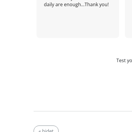
daily are enough...Thank you!
Test y
« bidet