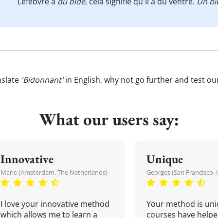
Lefebvre a
du bide
, cela signifie qu'il a du ventre.
Un bi
nslate
'Bidonnant'
in English, why not go further and test o
What our users say:
Innovative
Unique
Marie (Amsterdam, The Netherlands)
Georges (San Francisco, 
I love your innovative method
Your method is uni
which allows me to learn a
courses have helpe