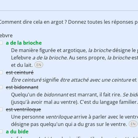
 Comment dire cela en argot ? Donnez toutes les réponses p
febvre
a de la brioche
De manière figurée et argotique,
la brioche
désigne le 
Lefebvre
a de la brioche
. Au sens propre,
la brioche
est
et du lait.
EN
est ceinturé
Être ceinturé
signifie
être attaché avec une ceinture
et
est bidonnant
Quelqu'un de
bidonnant
est marrant, il fait rire.
Se bi
(jusqu'à avoir mal au ventre). C'est du langage familier
est ventriloque
Une personne
ventriloque
arrive à parler avec le vent
désigne pas quelqu'un qui a du gras sur le ventre.
EN
a du bide