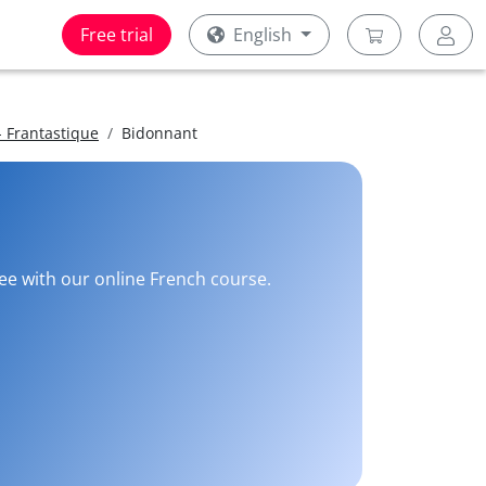
Free trial
English
 Frantastique
Bidonnant
ree with our online French course.