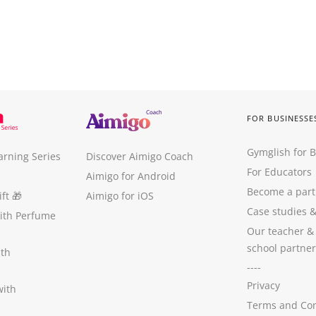
FOR BUSINESSE
Gymglish for 
arning Series
Discover Aimigo Coach
For Educators
Aimigo for Android
Become a part
ft
🎁
Aimigo for iOS
Case studies
with Perfume
Our teacher &
school partner
ith
----
Privacy
with
Terms and Con