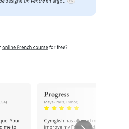
de
désigne
un ventre
en argot.
EN
ur
online French course
for free?
Progress
USA)
Maya (Paris, France)
que! Your
Gymglish has allowed me to
d me to
improve my French. A daily