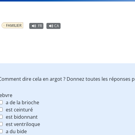
g
FAMILIER
FR
CA
 Comment dire cela en argot ? Donnez toutes les réponses p
febvre
a de la brioche
est ceinturé
est bidonnant
est ventriloque
a du bide