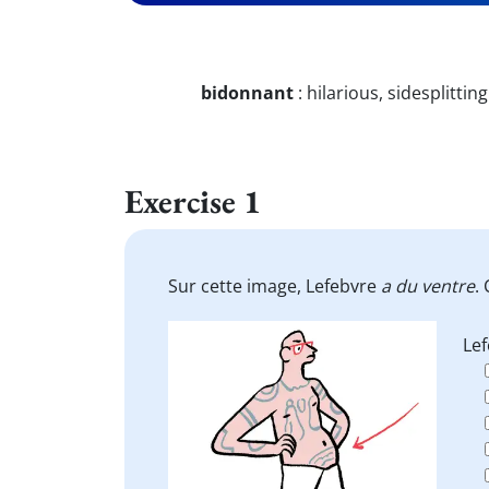
bidonnant
:
hilarious, sidesplittin
Exercise 1
Sur cette image, Lefebvre
a du ventre
.
Le