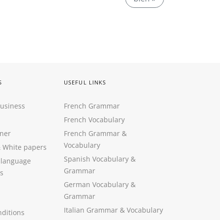
S
USEFUL LINKS
Business
French Grammar
French Vocabulary
ner
French Grammar &
Vocabulary
&
White papers
Spanish Vocabulary
&
 language
Grammar
s
German Vocabulary
&
Grammar
Italian Grammar
&
Vocabulary
ditions