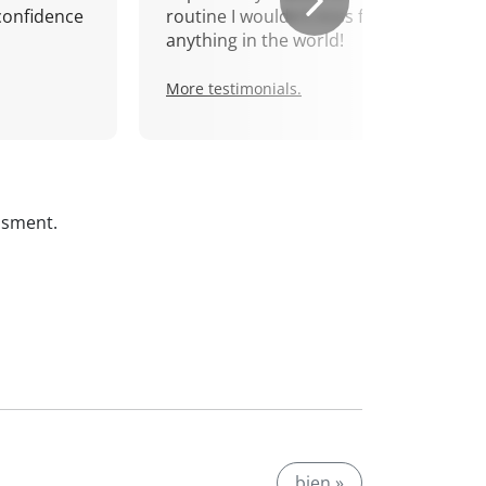
confidence
routine I wouldn't miss for
anything in the world!
More testimonials.
ssment.
bien »