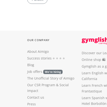
OUR COMPANY
About Aimigo
Discover our Le
Success stories
⭐️ ⭐️ ⭐️ ⭐️
Online shop 🛍
Blog
Gymglish as a gi
Job offers
We're hiring
Learn English 
The Unofficial Story of Aimigo
California
Our CSR Program
&
Social
Learn French w
Impact
Frantastique
Contact us
Learn Spanish 
Hotel Borbollón
Press