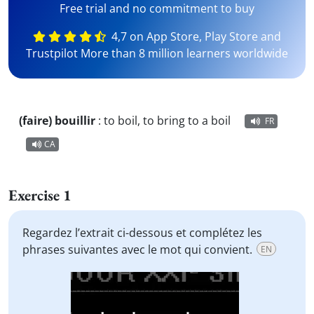
Free trial and no commitment to buy
4,7 on App Store, Play Store and
Trustpilot More than 8 million learners worldwide
(faire) bouillir
:
to boil, to bring to a boil
FR
CA
Exercise 1
Regardez l’extrait ci-dessous et complétez les
phrases suivantes avec le mot qui convient.
EN