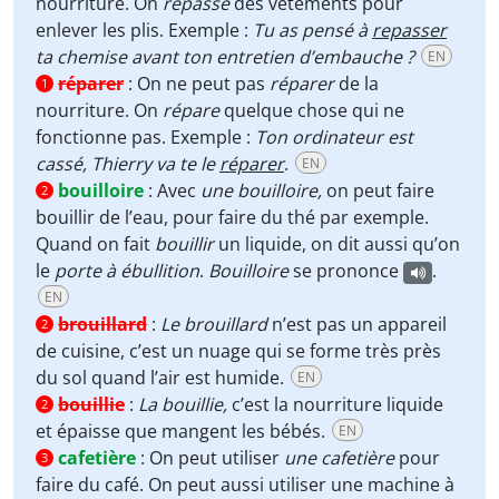
nourriture. On
repasse
des vêtements pour
enlever les plis. Exemple :
Tu as pensé à
repasser
ta chemise avant ton entretien d’embauche ?
EN
réparer
:
On ne peut pas
réparer
de la
1
nourriture. On
répare
quelque chose qui ne
fonctionne pas. Exemple :
Ton ordinateur est
cassé, Thierry va te le
réparer
.
EN
bouilloire
:
Avec
une bouilloire,
on peut faire
2
bouillir de l’eau, pour faire du thé par exemple.
Quand on fait
bouillir
un liquide, on dit aussi qu’on
le
porte à ébullition
.
Bouilloire
se prononce
.
EN
brouillard
:
Le brouillard
n’est pas un appareil
2
de cuisine, c’est un nuage qui se forme très près
du sol quand l’air est humide.
EN
bouillie
:
La bouillie,
c’est la nourriture liquide
2
et épaisse que mangent les bébés.
EN
cafetière
:
On peut utiliser
une cafetière
pour
3
faire du café. On peut aussi utiliser une machine à