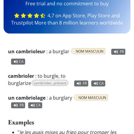
Free trial and no commitment to buy
4,7 on App Store, Play Store and
Trustpilot More than 8 million learners worldwide
un cambrioleur
:
a burglar
NOM MASCULIN
FR
CA
cambrioler
:
to burgle, to
burglarize
cambrioler, présent
FR
CA
un cambriolage
:
a burglary
NOM MASCULIN
FR
CA
Examples
"
Je les avais mises au frigo pour tromper les