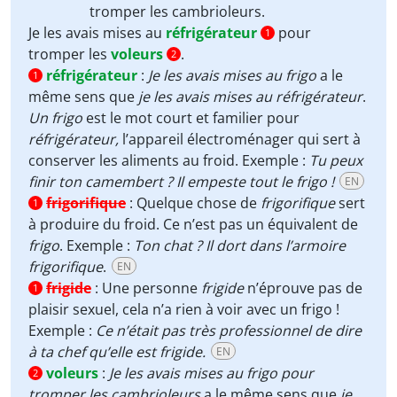
tromper
les cambrioleurs
.
Je les avais mises au
réfrigérateur
pour
1
tromper les
voleurs
.
2
réfrigérateur
:
Je les avais mises au frigo
a le
1
même sens que
je les avais mises au réfrigérateur
.
Un
frigo
est le mot court et familier pour
réfrigérateur,
l’appareil électroménager qui sert à
conserver les aliments au froid. Exemple :
Tu peux
finir ton camembert ? Il empeste tout le frigo !
EN
frigorifique
:
Quelque chose de
frigorifique
sert
1
à produire du froid. Ce n’est pas un équivalent de
frigo
. Exemple :
Ton chat ? Il dort dans l’armoire
frigorifique
.
EN
frigide
:
Une personne
frigide
n’éprouve pas de
1
plaisir sexuel, cela n’a rien à voir avec un frigo !
Exemple :
Ce n’était pas très professionnel de dire
à ta chef qu’elle est frigide.
EN
voleurs
:
Je les avais mises au frigo pour
2
tromper
les cambrioleurs
a le même sens que
je