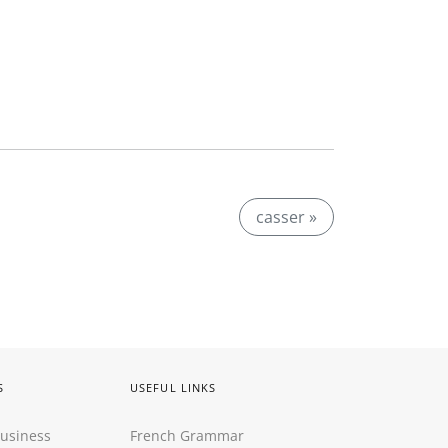
casser »
S
USEFUL LINKS
Business
French Grammar