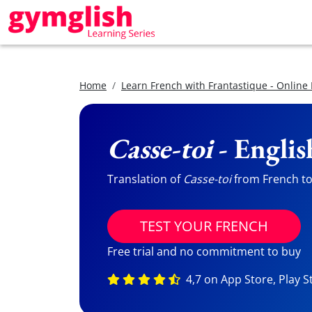
Home
Learn French with Frantastique - Online
Casse-toi
- Englis
Translation of
Casse-toi
from French to 
TEST YOUR FRENCH
Free trial and no commitment to buy
4,7 on App Store, Play S