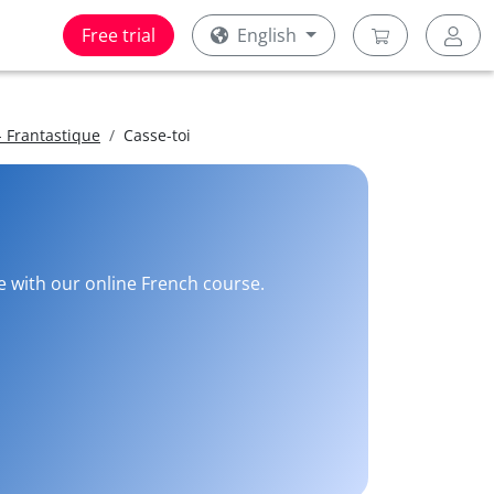
Free trial
English
 Frantastique
Casse-toi
ee with our online French course.