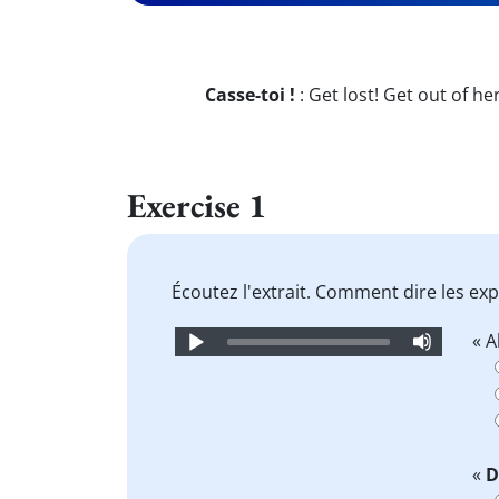
Casse-toi !
:
Get lost! Get out of he
Exercise 1
Écoutez l'extrait. Comment dire les ex
Audio
« A
Player
«
D