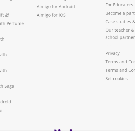
For Educators
Aimigo for Android
Become a part
ft
🎁
Aimigo for iOS
Case studies
with Perfume
Our teacher &
school partner
ith
----
Privacy
with
Terms and Con
Terms and Con
with
Set cookies
ith Saga
ndroid
S