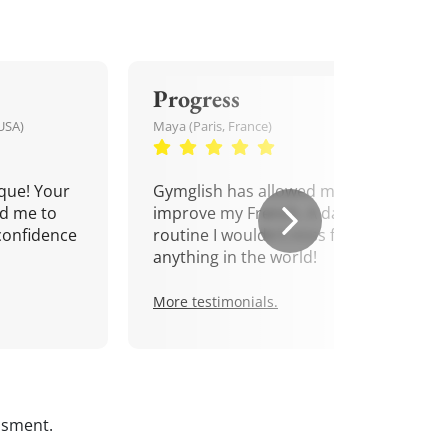
Progress
USA)
Maya (Paris, France)
que! Your
Gymglish has allowed me to
d me to
improve my French. A daily
confidence
routine I wouldn't miss for
anything in the world!
More testimonials.
ssment.