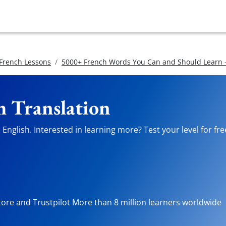
 French Lessons
5000+ French Words You Can and Should Learn -
h Translation
English. Interested in learning more? Test your level for fr
tore and Trustpilot More than 8 million learners worldwide