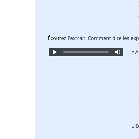
Écoutez l'extrait. Comment dire les ex
Audio
« A
Player
«
D