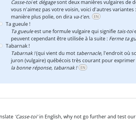
Casse-toi
et
dégage
sont deux manières vulgaires de 
vous n'aimez pas votre voisin, voici d'autres variantes 
manière plus polie, on dira
va-t'en.
EN
Ta gueule !
Ta gueule
est une formule vulgaire qui signifie
tais-toi
e
peuvent cependant être utilisée à la suite :
Ferme ta gu
Tabarnak !
Tabarnak !
(qui vient du mot
tabernacle
, l'endroit où s
juron (vulgaire) québécois très courant pour exprimer 
la bonne réponse, tabarnak !
EN
nslate
'Casse-toi'
in English, why not go further and test ou