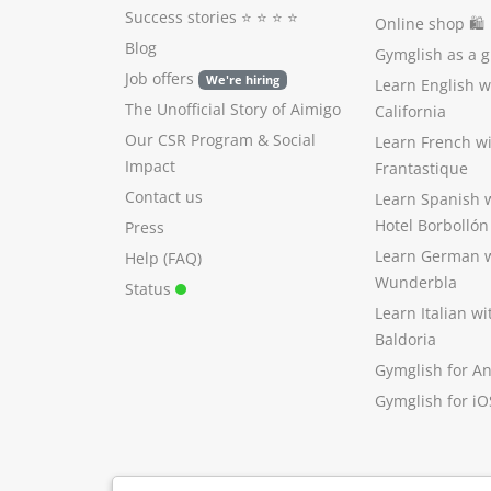
Success stories
⭐️ ⭐️ ⭐️ ⭐️
Online shop 🛍
Blog
Gymglish as a gi
Job offers
We're hiring
Learn English 
The Unofficial Story of Aimigo
California
Our CSR Program
&
Social
Learn French w
Impact
Frantastique
Contact us
Learn Spanish 
Hotel Borbollón
Press
Learn German 
Help (FAQ)
Wunderbla
Status
Learn Italian w
Baldoria
Gymglish for A
Gymglish for iO