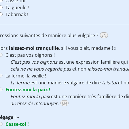
Casse-toi !
Ta gueule !
Tabarnak !
pressions suivantes de manière plus vulgaire ?
EN
lors
laissez-moi tranquille
, s'il vous plaît, madame ! »
C'est pas vos oignons !
C'est pas vos oignons
est une expression familière qui
cela ne ne vous regarde pas
et non
laissez-moi tranqui
La ferme, la vieille !
La ferme
est une manière vulgaire de dire
tais-toi
et n
Foutez-moi la paix !
Foutez-moi la paix
est une manière très familière de d
arrêtez de m'ennuyer
.
EN
égage
! »
Casse-toi !