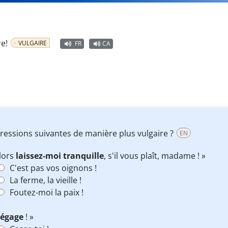
re!
VULGAIRE
FR
CA
pressions suivantes de manière plus vulgaire ?
EN
lors
laissez-moi tranquille
, s'il vous plaît, madame ! »
C'est pas vos oignons !
La ferme, la vieille !
Foutez-moi la paix !
égage
! »