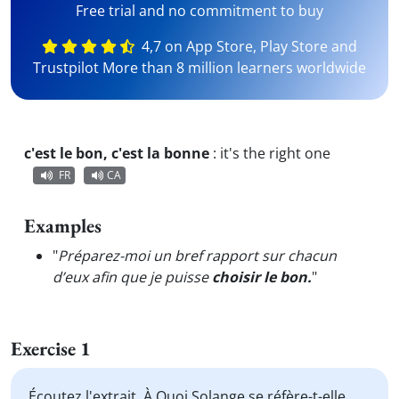
Free trial and no commitment to buy
4,7 on App Store, Play Store and
Trustpilot More than 8 million learners worldwide
c'est le bon, c'est la bonne
:
it's the right one
FR
CA
Examples
"
Préparez-moi un bref rapport sur chacun
d’eux afin que je puisse
choisir le bon.
"
Exercise 1
Écoutez l'extrait. À Quoi Solange se réfère-t-elle