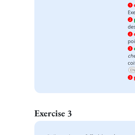
1
Ex
2
de
2
poi
3
ch
coi
EN
3
Exercise 3