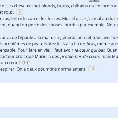
ête. Les cheveux sont blonds, bruns, châtains ou encore rou
 et roux.
EN
orps, entre le cou et les fesses. Muriel dit : « J’ai mal au dos 
ent, quand on porte des choses lourdes par exemple. Notez 
qui va de l’épaule à la main. En général, on naît tous avec
de
 des problèmes de peau. Notez le
-s
à la fin de
bras
, même au s
nsable. Pour être en vie, il faut avoir
le cœur qui bat
. Quan
 docteur croit que Muriel a des
problèmes de cœur
, mais Mu
us un cœur ?
EN
respirer. On a deux poumons normalement.
EN