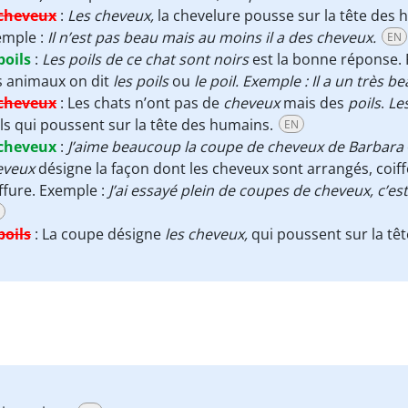
cheveux
:
Les cheveux,
la chevelure pousse sur la tête des 
emple :
Il n’est pas beau mais au moins il a des cheveux.
EN
poils
:
Les poils de ce chat sont noirs
est la bonne réponse. P
s animaux on dit
les
poils
ou
le poil. Exemple :
Il a un très b
cheveux
:
Les chats n’ont pas de
cheveux
mais des
poils
.
Le
ls qui poussent sur la tête des humains.
EN
cheveux
:
J’aime beaucoup la coupe de cheveux de Barbara
eveux
désigne la façon dont les cheveux sont arrangés, coiffés 
ffure. Exemple :
J’ai essayé plein de coupes de cheveux, c’es
poils
:
La coupe désigne
les cheveux,
qui poussent sur la têt