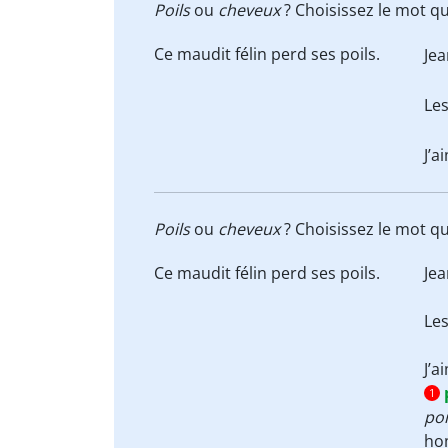
Poils
ou
cheveux
? Choisissez le mot qu
Ce maudit félin perd ses
poils
.
Jea
Le
J’
Poils
ou
cheveux
? Choisissez le mot qu
Ce maudit félin perd ses
poils
.
Jea
Le
J’
1
poi
ho