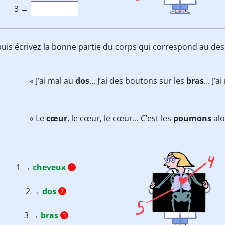
3 →
 puis écrivez la bonne partie du corps qui correspond au des
« J’ai mal au
dos
... J’ai des boutons sur les
bras
... J’
« Le
cœur
, le cœur, le cœur... C’est les
poumons
alo
1 →
cheveux
1
2 →
dos
2
3 →
bras
3