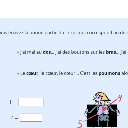
 puis écrivez la bonne partie du corps qui correspond au des
« J’ai mal au
dos
... J’ai des boutons sur les
bras
... J’
« Le
cœur
, le cœur, le cœur... C’est les
poumons
alo
1 →
2 →