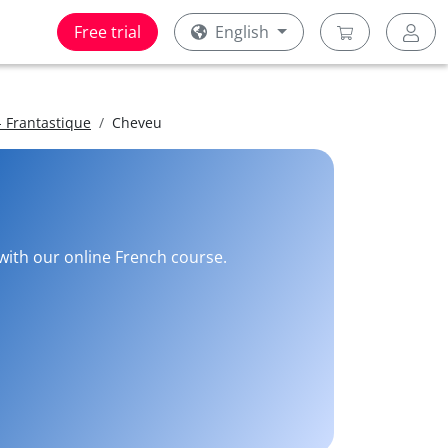
Free trial
English
 Frantastique
Cheveu
 with our online French course.