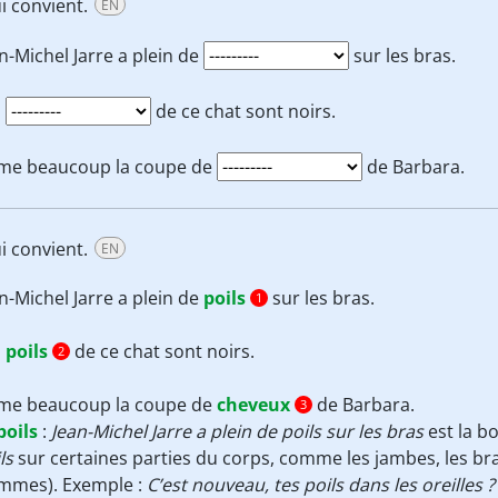
i convient.
EN
n-Michel Jarre a plein de
sur les bras.
s
de ce chat sont noirs.
aime beaucoup la coupe de
de Barbara.
i convient.
EN
n-Michel Jarre a plein de
poils
sur les bras.
1
s
poils
de ce chat sont noirs.
2
aime beaucoup la coupe de
cheveux
de Barbara.
3
poils
:
Jean-Michel Jarre a plein de poils sur les bras
est la b
ls
sur certaines parties du corps, comme les jambes, les bras
mmes). Exemple :
C’est nouveau, tes poils dans les oreilles ?