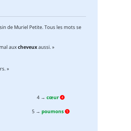
sin de Muriel Petite. Tous les mots se
ai mal aux
cheveux
aussi. »
rs. »
4 →
cœur
4
5 →
poumons
5