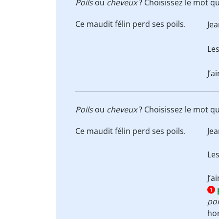
Poils
ou
cheveux
? Choisissez le mot qu
Ce maudit félin perd ses
poils
.
Jea
Le
J’
Poils
ou
cheveux
? Choisissez le mot qu
Ce maudit félin perd ses
poils
.
Jea
Le
J’
1
poi
ho