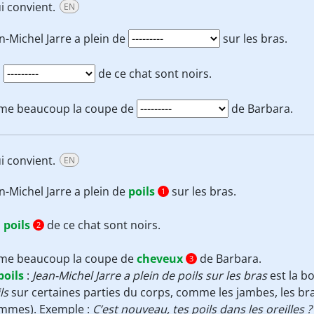
i convient.
EN
n-Michel Jarre a plein de
sur les bras.
s
de ce chat sont noirs.
aime beaucoup la coupe de
de Barbara.
i convient.
EN
n-Michel Jarre a plein de
poils
sur les bras.
1
s
poils
de ce chat sont noirs.
2
aime beaucoup la coupe de
cheveux
de Barbara.
3
poils
:
Jean-Michel Jarre a plein de poils sur les bras
est la b
ls
sur certaines parties du corps, comme les jambes, les bras
mmes). Exemple :
C’est nouveau, tes poils dans les oreilles ?