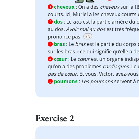
cheveux
:
On a des
cheveux
sur la t
1
courts. Ici, Muriel a les cheveux courts
dos
:
Le
dos
est la partie arrière du c
2
au dos.
Avoir mal au dos
est très fréqu
prononce pas.
EN
bras
:
Le
bras
est la partie du corps 
3
sur les bras » ce qui signifie qu’elle a
cœur
:
Le
cœur
est un organe indispe
4
qu’on a des problèmes
cardiaques
. Le
pas de cœur
. Et vous, Victor, avez-vo
poumons
:
Les poumons
servent à 
5
Exercise 2