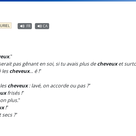
URIEL
FR
CA
veux
.
"
 serait pas gênant en soi, si tu avais plus de
cheveux
et surto
é les
cheveux
... é !
"
 les
cheveux
: lavé, on accorde ou pas ?
"
eux
frisés !
"
on plus.
"
ux
!
"
 secs ?
"