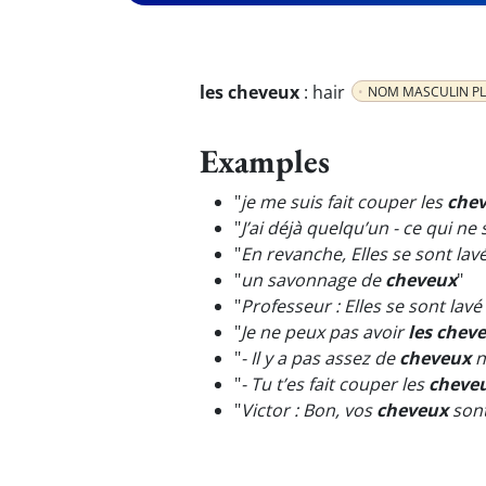
les cheveux
:
hair
NOM MASCULIN PL
Examples
"
je me suis fait couper les
che
"
J’ai déjà quelqu’un - ce qui ne
"
En revanche, Elles se sont lav
"
un savonnage de
cheveux
"
"
Professeur : Elles se sont lavé
"
Je ne peux pas avoir
les chev
"
- Il y a pas assez de
cheveux
n
"
- Tu t’es fait couper les
cheve
"
Victor : Bon, vos
cheveux
sont