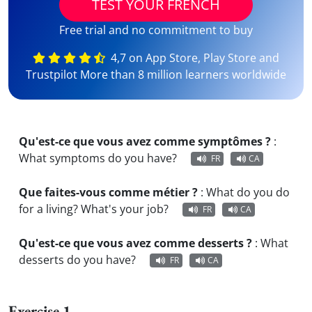
TEST YOUR FRENCH
Free trial and no commitment to buy
4,7 on App Store, Play Store and
Trustpilot More than 8 million learners worldwide
Qu'est-ce que vous avez comme symptômes ?
:
What symptoms do you have?
FR
CA
Que faites-vous comme métier ?
:
What do you do
for a living? What's your job?
FR
CA
Qu'est-ce que vous avez comme desserts ?
:
What
desserts do you have?
FR
CA
Exercise 1