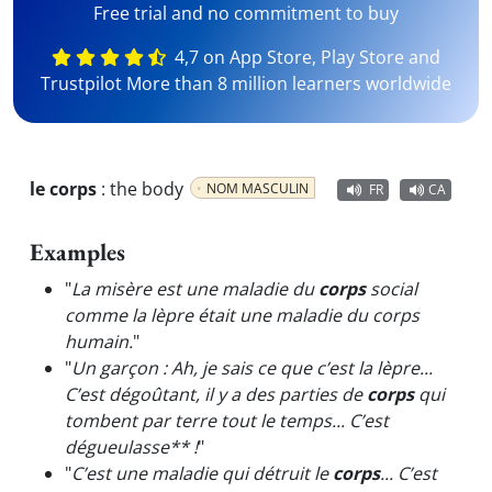
Free trial and no commitment to buy
4,7 on App Store, Play Store and
Trustpilot More than 8 million learners worldwide
le corps
:
the body
NOM MASCULIN
FR
CA
Examples
"
La misère est une maladie du
corps
social
comme la lèpre était une maladie du corps
humain.
"
"
Un garçon : Ah, je sais ce que c’est la lèpre...
C’est dégoûtant, il y a des parties de
corps
qui
tombent par terre tout le temps... C’est
dégueulasse** !
"
"
C’est une maladie qui détruit le
corps
... C’est