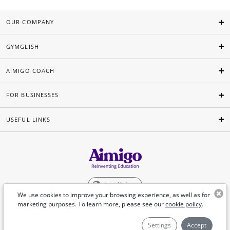
OUR COMPANY
GYMGLISH
AIMIGO COACH
FOR BUSINESSES
USEFUL LINKS
English
We use cookies to improve your browsing experience, as well as for
marketing purposes. To learn more, please see our
cookie policy
.
©Aimigo 2026
Settings
Accept