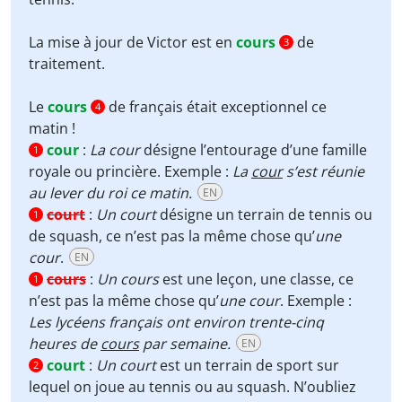
La mise à jour de Victor est en
cours
de
3
traitement.
Le
cours
de français était exceptionnel ce
4
matin !
cour
:
La cour
désigne l’entourage d’une famille
1
royale ou princière. Exemple :
La
cour
s’est réunie
au lever du roi ce matin.
EN
court
:
Un court
désigne un terrain de tennis ou
1
de squash, ce n’est pas la même chose qu’
une
cour
.
EN
cours
:
Un cours
est une leçon, une classe, ce
1
n’est pas la même chose qu’
une cour
. Exemple :
Les lycéens français ont environ trente-cinq
heures de
cours
par semaine.
EN
court
:
Un court
est un terrain de sport sur
2
lequel on joue au tennis ou au squash. N’oubliez