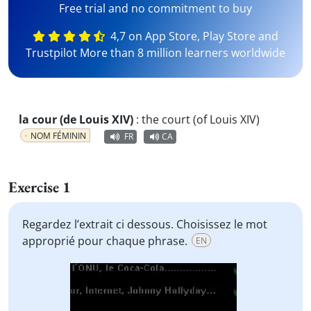
Free trial and no commitment to buy
4,7 on App Store, Play Store and
Trustpilot More than 8 million learners worldwide
la cour (de Louis XIV)
:
the court (of Louis XIV)
NOM FÉMININ
FR
CA
Exercise 1
Regardez l’extrait ci dessous. Choisissez le mot
approprié pour chaque phrase.
EN