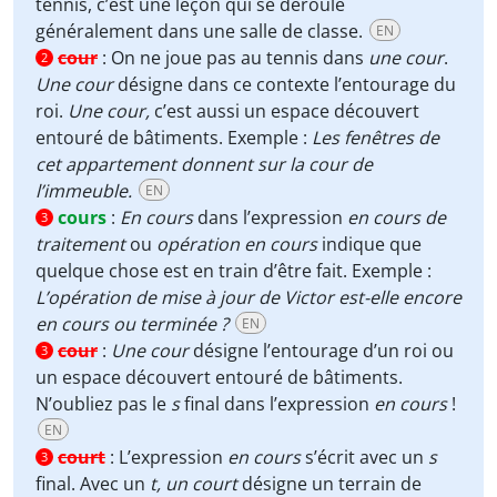
tennis, c’est une leçon qui se déroule
généralement dans une salle de classe.
EN
cour
:
On ne joue pas au tennis dans
une cour
.
2
Une cour
désigne dans ce contexte l’entourage du
roi.
Une cour,
c’est aussi un espace découvert
entouré de bâtiments. Exemple :
Les fenêtres de
cet appartement donnent sur la cour de
l’immeuble.
EN
cours
:
En cours
dans l’expression
en cours de
3
traitement
ou
opération en cours
indique que
quelque chose est en train d’être fait. Exemple :
L’opération de mise à jour de Victor est-elle encore
en cours ou terminée ?
EN
cour
:
Une cour
désigne l’entourage d’un roi ou
3
un espace découvert entouré de bâtiments.
N’oubliez pas le
s
final dans l’expression
en cours
!
EN
court
:
L’expression
en cours
s’écrit avec un
s
3
final. Avec un
t,
un court
désigne un terrain de