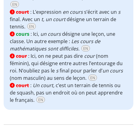
EN
court
:
L’expression
en cours
s’écrit avec un
s
3
final. Avec un
t,
un court
désigne un terrain de
tennis.
EN
cours
:
Ici,
un cours
désigne une leçon, une
4
classe. Un autre exemple :
Les cours de
mathématiques sont difficiles.
EN
cour
:
Ici, on ne peut pas dire
cour
(nom
4
féminin), qui désigne entre autres l’entourage du
roi. N’oubliez pas le
s
final pour parler d’
un cours
(nom masculin) au sens de leçon.
EN
court
:
Un court,
c’est un terrain de tennis ou
4
de squash, pas un endroit où on peut apprendre
le français.
EN