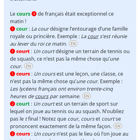
Le
cours
de français était exceptionnel ce
4
matin !
cour
:
La cour
désigne l’entourage d’une famille
1
royale ou princière. Exemple :
La
cour
s’est réunie
au lever du roi ce matin.
EN
court
:
Un court
désigne un terrain de tennis ou
1
de squash, ce n’est pas la même chose qu’
une
cour
.
EN
cours
:
Un cours
est une leçon, une classe, ce
1
n’est pas la même chose qu’
une cour
. Exemple :
Les lycéens français ont environ trente-cinq
heures de
cours
par semaine.
EN
court
:
Un court
est un terrain de sport sur
2
lequel on joue au tennis ou au squash. N’oubliez
pas le
t
final ! Notez que
cour, cours
et
court
se
prononcent exactement de la même façon.
EN
cours
:
Un cours
n’est pas le lieu où l’on joue au
2