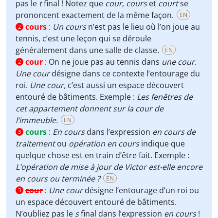
pas le
t
final ! Notez que
cour, cours
et
court
se
prononcent exactement de la même façon.
EN
cours
:
Un cours
n’est pas le lieu où l’on joue au
2
tennis, c’est une leçon qui se déroule
généralement dans une salle de classe.
EN
cour
:
On ne joue pas au tennis dans
une cour
.
2
Une cour
désigne dans ce contexte l’entourage du
roi.
Une cour,
c’est aussi un espace découvert
entouré de bâtiments. Exemple :
Les fenêtres de
cet appartement donnent sur la cour de
l’immeuble.
EN
cours
:
En cours
dans l’expression
en cours de
3
traitement
ou
opération en cours
indique que
quelque chose est en train d’être fait. Exemple :
L’opération de mise à jour de Victor est-elle encore
en cours ou terminée ?
EN
cour
:
Une cour
désigne l’entourage d’un roi ou
3
un espace découvert entouré de bâtiments.
N’oubliez pas le
s
final dans l’expression
en cours
!