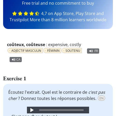
Free trial and no commitment to buy
4,7 on App Store, Play Store and
Trustpilot More than 8 million learners worldwide
coûteux, coûteuse
:
expensive, costly
ADJECTIF MASCULIN
FÉMININ
SOUTENU
FR
CA
Exercise 1
Écoutez l'extrait. Quel est le contraire de
c’est pas
cher
? Donnez toutes les réponses possibles.
EN
Audio
Player