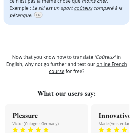
ce n’est pas la même chose que
moins cher
.
Exemple :
Le ski est un sport
coûteux
comparé à la
pétanque.
EN
Now that you know how to translate
'Coûteux'
in
English, why not go further and test our
online French
course
for free?
What our users say:
Pleasure
Innovative
Victor (Cologne, Germany)
Marie (Amsterdam,