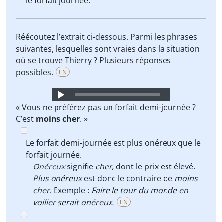
le forfait journée.
Réécoutez l’extrait ci-dessous. Parmi les phrases
suivantes, lesquelles sont vraies dans la situation
où se trouve Thierry ? Plusieurs réponses
possibles.
EN
Audio
Player
« Vous ne préférez pas un forfait demi-journée ?
C’est
moins cher
. »
Le forfait demi-journée est plus onéreux que le
forfait journée.
Onéreux
signifie
cher,
dont le prix est élevé.
Plus onéreux
est donc le contraire de
moins
cher
. Exemple :
Faire le tour du monde en
voilier serait
onéreux
.
EN