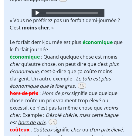
Audio
Player
« Vous ne préférez pas un forfait demi-journée ?
C’est
moins cher
. »
Le forfait demi-journée est plus
économique
que
le forfait journée.
économique
:
Quand quelque chose est moins
cher
qu’autre chose, on peut dire que c’est
plus
économique,
c’est-à-dire que ça coûte moins
d’argent. Un autre exemple :
Le tofu est plus
économique
que le foie gras.
EN
hors de prix
:
Hors de prix
signifie que quelque
chose coûte un prix vraiment trop élevé ou
excessif, ce n’est pas la même chose que
moins
cher
. Exemple :
Désolé chérie, mais cette bague
est
hors de prix
.
EN
coûteux
:
Coûteux
signifie
cher
ou
d’un prix élevé,