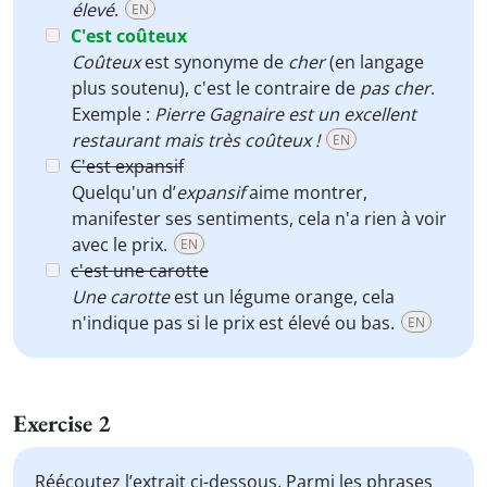
élevé
.
EN
C'est coûteux
Coûteux
est synonyme de
cher
(en langage
plus soutenu), c'est le contraire de
pas cher
.
Exemple :
Pierre Gagnaire est un excellent
restaurant mais très coûteux !
EN
C'est expansif
Quelqu'un d’
expansif
aime montrer,
manifester ses sentiments, cela n'a rien à voir
avec le prix.
EN
c'est une carotte
Une carotte
est un légume orange, cela
n'indique pas si le prix est élevé ou bas.
EN
Exercise 2
Réécoutez l’extrait ci-dessous. Parmi les phrases