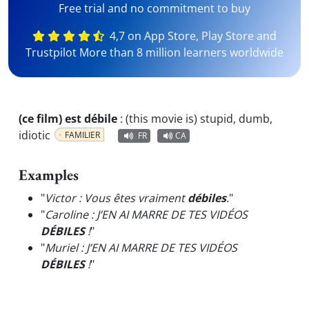
Free trial and no commitment to buy
4,7 on App Store, Play Store and
Trustpilot More than 8 million learners worldwide
(ce film) est débile
:
(this movie is) stupid, dumb,
idiotic
FAMILIER
FR
CA
Examples
"
Victor : Vous êtes vraiment
débiles
.
"
"
Caroline : J’EN AI MARRE DE TES VIDÉOS
DÉBILES
!
"
"
Muriel : J’EN AI MARRE DE TES VIDÉOS
DÉBILES
!
"