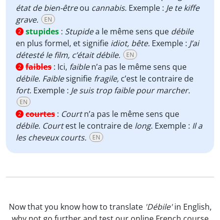
état de bien-être
ou
cannabis
. Exemple :
Je te kiffe
grave.
EN
stupides
:
Stupide
a le même sens que
débile
2
en plus formel, et signifie
idiot, bête.
Exemple :
J’ai
détesté le film, c’était débile.
EN
faibles
:
Ici,
faible
n’a pas le même sens que
2
débile
.
Faible
signifie
fragile,
c’est le contraire de
fort
. Exemple :
Je suis trop faible pour marcher.
EN
courtes
:
Court
n’a pas le même sens que
2
débile
.
Court
est le contraire de
long
. Exemple :
Il a
les cheveux courts.
EN
Now that you know how to translate
'Débile'
in English,
why not go further and test our
online French course