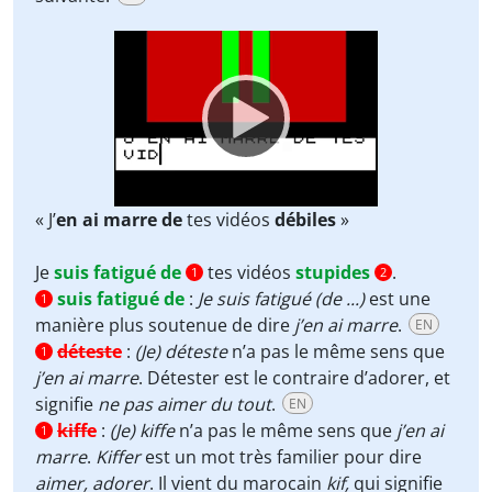
Video
Player
« J’
en ai marre de
tes vidéos
débiles
»
Je
suis fatigué de
tes vidéos
stupides
.
1
2
suis fatigué de
:
Je suis fatigué (de ...)
est une
1
manière plus soutenue de dire
j’en ai marre
.
EN
déteste
:
(Je) déteste
n’a pas le même sens que
1
j’en ai marre
. Détester est le contraire d’adorer, et
signifie
ne pas aimer du tout
.
EN
kiffe
:
(Je) kiffe
n’a pas le même sens que
j’en ai
1
marre
.
Kiffer
est un mot très familier pour dire
aimer,
adorer
. Il vient du marocain
kif,
qui signifie