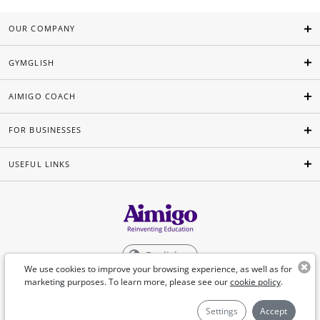
OUR COMPANY
GYMGLISH
AIMIGO COACH
FOR BUSINESSES
USEFUL LINKS
English
We use cookies to improve your browsing experience, as well as for
marketing purposes. To learn more, please see our
cookie policy
.
©Aimigo 2026
Settings
Accept