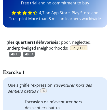
Free trial and no commitment to buy
4,7 on App Store, Play Store and
Trustpilot More than 8 million learners worldwide
(des quartiers) défavorisés
:
poor, neglected,
underpriveliged (neighborhoods)
ADJECTIF
FR
CA
Exercise 1
Que signifie l‘expression
s’aventurer hors des
sentiers battus
?
EN
l’occasion de
m'aventurer hors
des sentiers battus