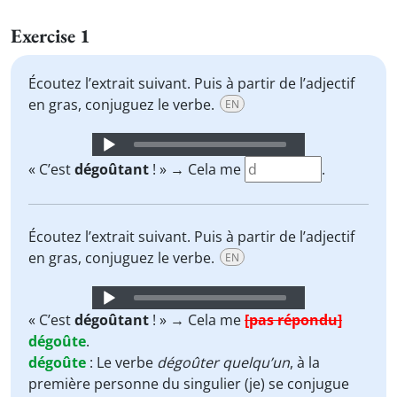
Exercise 1
Écoutez l’extrait suivant. Puis à partir de l’adjectif
en gras, conjuguez le verbe.
EN
Audio
Player
« C’est
dégoûtant
! » → Cela me
.
Écoutez l’extrait suivant. Puis à partir de l’adjectif
en gras, conjuguez le verbe.
EN
Audio
Player
« C’est
dégoûtant
! » → Cela me
[pas répondu]
dégoûte
.
dégoûte
:
Le verbe
dégoûter quelqu’un
, à la
première personne du singulier (je) se conjugue