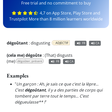
Free trial and no commitment to buy
4,7 on App Store, Play Store and
Trustpilot More than 8 million learners worldwide
dégoûtant
:
disgusting
ADJECTIF
FR
CA
(cela me) dégoûte
:
(That) disgusts
(me)
dégoûter, présent
FR
CA
Examples
"
Un garçon : Ah, je sais ce que c’est la lèpre...
C’est
dégoûtant
, il y a des parties de corps qui
tombent par terre tout le temps... C’est
dégueulasse** !
"