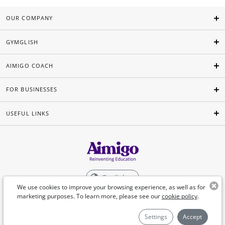
OUR COMPANY
GYMGLISH
AIMIGO COACH
FOR BUSINESSES
USEFUL LINKS
English
We use cookies to improve your browsing experience, as well as for
marketing purposes. To learn more, please see our
cookie policy
.
©Aimigo 2026
Settings
Accept