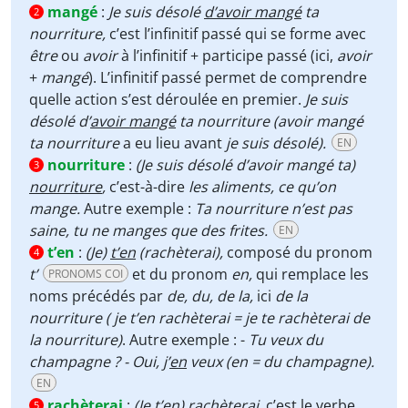
mangé
:
Je suis désolé
d’avoir mangé
ta
2
nourriture,
c’est l’infinitif passé qui se forme avec
être
ou
avoir
à l’infinitif + participe passé (ici,
avoir
+
mangé
). L’infinitif passé permet de comprendre
quelle action s’est déroulée en premier.
Je suis
désolé d’
avoir mangé
ta nourriture (avoir mangé
ta nourriture
a eu lieu avant
je suis désolé).
EN
nourriture
:
(Je suis désolé d’avoir mangé ta)
3
nourriture
,
c’est-à-dire
les aliments, ce qu’on
mange.
Autre exemple :
Ta nourriture n’est pas
saine, tu ne manges que des frites.
EN
t’en
:
(Je)
t’en
(rachèterai),
composé du pronom
4
t’
et du pronom
en,
qui
remplace les
PRONOMS COI
noms précédés par
de, du, de la,
ici
de
la
nourriture
( je t’en rachèterai = je te rachèterai de
la nourriture)
. Autre exemple : -
Tu veux du
champagne ? - Oui, j’
en
veux (en = du champagne).
EN
rachèterai
:
(Je t’en)
rachèterai
,
c’est le verbe
5