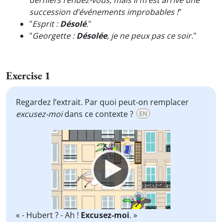
derniers rendez-vous, mais il m’est arrivé une
succession d’événements improbables !
"
"
Esprit :
Désolé
.
"
"
Georgette :
Désolée
, je ne peux pas ce soir.
"
Exercise 1
Regardez l’extrait. Par quoi peut-on remplacer
excusez-moi
dans ce contexte ?
EN
Video
Player
« - Hubert ? - Ah !
Excusez-moi
. »