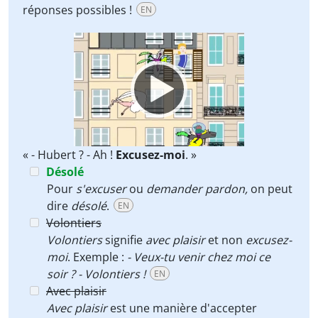
réponses possibles !
EN
Video
Player
« - Hubert ? - Ah !
Excusez-moi
. »
Désolé
Pour
s'excuser
ou
demander pardon,
on peut
dire
désolé
.
EN
Volontiers
Volontiers
signifie
avec plaisir
et non
excusez-
moi
. Exemple :
- Veux-tu venir chez moi ce
soir ? - Volontiers !
EN
Avec plaisir
Avec plaisir
est une manière d'accepter