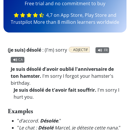
Free trial and no commitment to buy
4,7 on App Store, Play Store and
Trustpilot More than 8 million learners worldwide
(je suis) désolé
:
(I'm) sorry
ADJECTIF
FR
CA
Je suis désolé d'avoir oublié l'anniversaire de
ton hamster.
I'm sorry I forgot your hamster's
birthday.
Je suis désolé de t'avoir fait souffrir.
I'm sorry I
hurt you.
Examples
"
d’accord.
Désolée
.
"
"
Le chat :
Désolé
Marcel, je déteste cette nana.
"