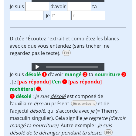
Player
Je suis
d’avoir
ta
. Je
.
Dictée ! Écoutez l’extrait et complétez les blancs
avec ce que vous entendez (sans tricher, ne
regardez pas le texte).
EN
Audio
Player
Je suis
désolé
d’avoir
mangé
ta
nourriture
1
2
3
. Je
[pas répondu]
t’en
[pas répondu]
4
rachèterai
.
5
désolé
:
Je suis
désolé
est composé de
1
l’auxiliaire
être
au présent
et de
être, présent
l’adjectif
désolé,
qui s’accorde avec
je
(= Thierry,
masculin singulier). Cela signifie
je regrette (d’avoir
mangé ta nourriture)
. Autre exemple :
Je suis
désolé de te déranger pendant ta sieste.
EN