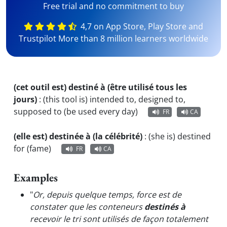
Free trial and no commitment to buy
4,7 on App Store, Play Store and
Trustpilot More than 8 million learners worldwide
(cet outil est) destiné à (être utilisé tous les
jours)
:
(this tool is) intended to, designed to,
supposed to (be used every day)
FR
CA
(elle est) destinée à (la célébrité)
:
(she is) destined
for (fame)
FR
CA
Examples
"
Or, depuis quelque temps, force est de
constater que les conteneurs
destinés à
recevoir le tri sont utilisés de façon totalement