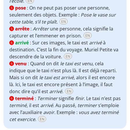
l’école.
EN
pose
:
On ne peut pas poser une personne,
5
seulement des objets. Exemple :
Pose le vase sur
cette table, s’il te plaît.
EN
arrête
:
Arrêter
une personne, cela signifie la
5
capturer et l’emmener en prison.
EN
arrivé
:
Sur ces images, le taxi est
arrivé
à
6
destination. C’est la fin du voyage. Muriel Petite va
descendre de la voiture.
EN
venu
:
Quand on dit
le taxi est venu
, cela
6
indique que le taxi n’est plus là. Il est déjà reparti.
Mais si on dit
le taxi est arrivé
, alors il est encore
là. Ici, le taxi est encore présent à l’image, il faut
donc dire qu’il est
arrivé
.
EN
terminé
:
Terminer
signifie
finir.
Le taxi n’est pas
6
terminé,
il est
arrivé.
Au passé,
terminer
s’emploie
avec l’auxiliaire
avoir
. Exemple :
vous avez terminé
cet exercice
.
EN