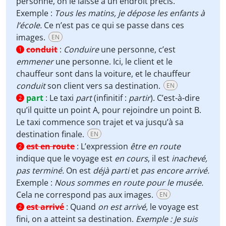
personne, on le laisse à un endroit précis.
Exemple :
Tous les matins, je dépose les enfants à
l’école.
Ce n’est pas ce qui se passe dans ces
images.
EN
conduit
:
Conduire
une personne, c’est
1
emmener
une personne. Ici, le client et le
chauffeur sont dans la voiture, et le chauffeur
conduit
son client vers sa destination.
EN
part
:
Le taxi
part
(infinitif :
partir
). C’est-à-dire
2
qu’il quitte un point A, pour rejoindre un point B.
Le taxi commence son trajet et va jusqu’à sa
destination finale.
EN
est en route
:
L’expression
être en route
2
indique que le voyage est
en cours
, il est
inachevé,
pas terminé.
On est
déjà parti
et
pas encore arrivé.
Exemple :
Nous sommes en route pour le musée.
Cela ne correspond pas aux images.
EN
est arrivé
:
Quand
on est arrivé,
le voyage est
2
fini, on a atteint sa destination.
Exemple : Je suis