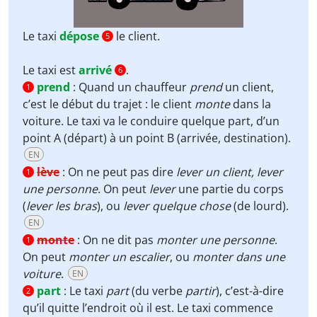
Le taxi
dépose
le client.
5
Le taxi est
arrivé
.
6
prend
:
Quand un chauffeur
prend
un client,
1
c’est le début du trajet : le client
monte
dans la
voiture. Le taxi va le conduire quelque part, d’un
point A (départ) à un point B (arrivée, destination).
EN
lève
:
On ne peut pas dire
lever un client, lever
1
une personne
. On peut
lever
une partie du corps
(
lever les bras
), ou
lever quelque chose
(de lourd).
EN
monte
:
On ne dit pas
monter une personne
.
1
On peut
monter un escalier
, ou
monter dans une
voiture
.
EN
part
:
Le taxi
part
(du verbe
partir
), c’est-à-dire
2
qu’il quitte l’endroit où il est. Le taxi commence