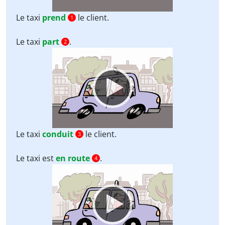
Le taxi
prend
le client.
1
Le taxi
part
.
2
Video
Player
Le taxi
conduit
le client.
3
Le taxi est
en route
.
4
Video
Player