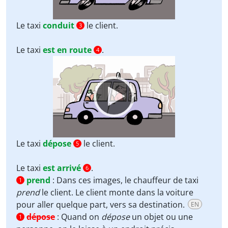
Le taxi
conduit
le client.
3
Le taxi
est en route
.
4
Video
Player
Le taxi
dépose
le client.
5
Le taxi
est arrivé
.
6
prend
:
Dans ces images, le chauffeur de taxi
1
prend
le client. Le client monte dans la voiture
pour aller quelque part, vers sa destination.
EN
dépose
:
Quand on
dépose
un objet ou une
1