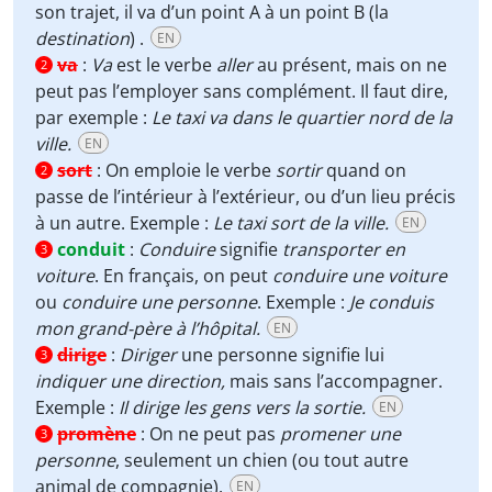
son trajet, il va d’un point A à un point B (la
destination
) .
EN
va
:
Va
est le verbe
aller
au présent, mais on ne
2
peut pas l’employer sans complément. Il faut dire,
par exemple :
Le taxi va dans le quartier nord de la
ville.
EN
sort
:
On emploie le verbe
sortir
quand on
2
passe de l’intérieur à l’extérieur, ou d’un lieu précis
à un autre. Exemple :
Le taxi sort de la ville.
EN
conduit
:
Conduire
signifie
transporter en
3
voiture
. En français, on peut
conduire une voiture
ou
conduire une personne
. Exemple :
Je conduis
mon grand-père à l’hôpital.
EN
dirige
:
Diriger
une personne signifie lui
3
indiquer une direction,
mais sans l’accompagner.
Exemple :
Il dirige les gens vers la sortie.
EN
promène
:
On ne peut pas
promener une
3
personne
, seulement un chien (ou tout autre
animal de compagnie).
EN