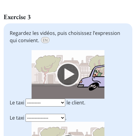
Exercise 3
Regardez les vidéos, puis choisissez l’expression
qui convient.
EN
Video
Player
Le taxi
le client.
Le taxi
.
Video
Player