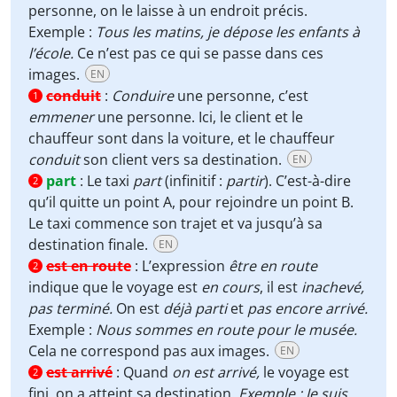
personne, on le laisse à un endroit précis.
Exemple :
Tous les matins, je dépose les enfants à
l’école.
Ce n’est pas ce qui se passe dans ces
images.
EN
conduit
:
Conduire
une personne, c’est
1
emmener
une personne. Ici, le client et le
chauffeur sont dans la voiture, et le chauffeur
conduit
son client vers sa destination.
EN
part
:
Le taxi
part
(infinitif :
partir
). C’est-à-dire
2
qu’il quitte un point A, pour rejoindre un point B.
Le taxi commence son trajet et va jusqu’à sa
destination finale.
EN
est en route
:
L’expression
être en route
2
indique que le voyage est
en cours
, il est
inachevé,
pas terminé.
On est
déjà parti
et
pas encore arrivé.
Exemple :
Nous sommes en route pour le musée.
Cela ne correspond pas aux images.
EN
est arrivé
:
Quand
on est arrivé,
le voyage est
2
fini, on a atteint sa destination.
Exemple : Je suis