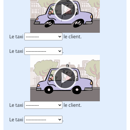
Le taxi
le client.
Le taxi
.
Video
Player
Le taxi
le client.
Le taxi
.