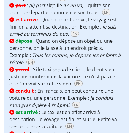
part
:
(Il) part
signifie
il s’en va
, il quitte son
4
point de départ et commence son trajet.
EN
est arrivé
:
Quand on est arrivé, le voyage est
4
fini, on a atteint sa destination. Exemple :
Je suis
arrivé au terminus du bus.
EN
dépose
:
Quand on dépose un objet ou une
5
personne, on le laisse à un endroit précis.
Exemple :
Tous les matins, je dépose les enfants à
l’école
.
EN
prend
:
Si le taxi
prend
le client, le client vient
5
juste de monter dans la voiture. Ce n’est pas ce
que l’on voit sur cette vidéo.
EN
conduit
:
En français, on peut conduire une
5
voiture ou une personne. Exemple :
Je conduis
mon grand-père à l’hôpital.
EN
est arrivé
:
Le taxi est en effet arrivé à
6
destination. Le voyage est fini et Muriel Petite va
descendre de la voiture.
EN