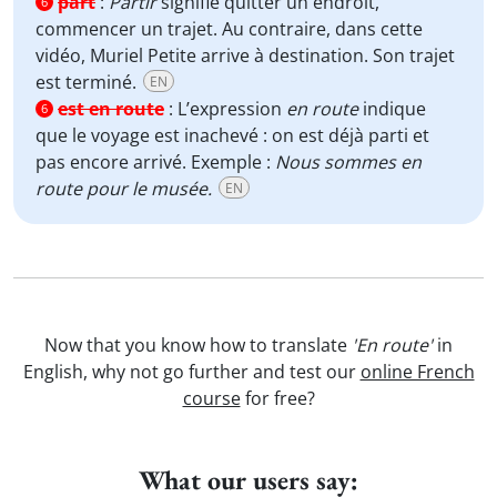
part
:
Partir
signifie quitter un endroit,
6
commencer un trajet. Au contraire, dans cette
vidéo, Muriel Petite arrive à destination. Son trajet
est terminé.
EN
est en route
:
L’expression
en route
indique
6
que le voyage est inachevé : on est déjà parti et
pas encore arrivé. Exemple :
Nous sommes en
route pour le musée.
EN
Now that you know how to translate
'En route'
in
English, why not go further and test our
online French
course
for free?
What our users say: