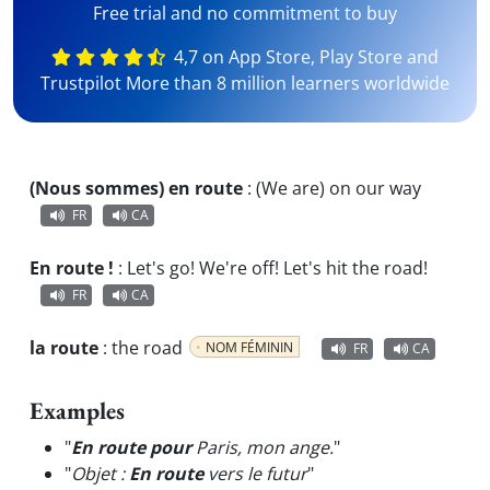
Free trial and no commitment to buy
4,7 on App Store, Play Store and
Trustpilot More than 8 million learners worldwide
(Nous sommes) en route
:
(We are) on our way
FR
CA
En route !
:
Let's go! We're off! Let's hit the road!
FR
CA
la route
:
the road
NOM FÉMININ
FR
CA
Examples
"
En route pour
Paris, mon ange.
"
"
Objet :
En route
vers le futur
"