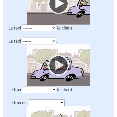
Le taxi
le client.
Le taxi
.
Video
Player
Le taxi
le client.
Le taxi est
.
Video
Player