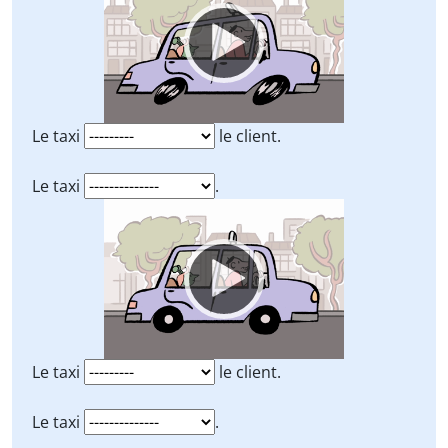
Le taxi
le client.
Le taxi
.
Video
Player
Le taxi
le client.
Le taxi
.