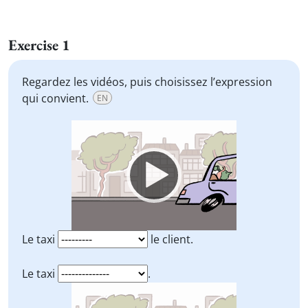
Exercise 1
Regardez les vidéos, puis choisissez l’expression
qui convient.
EN
Video
Player
Le taxi
le client.
Le taxi
.
Video
Player