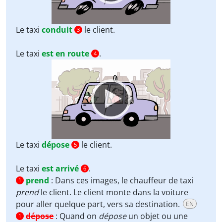
Le taxi
conduit
le client.
3
Le taxi
est en route
.
4
Video
Player
Le taxi
dépose
le client.
5
Le taxi
est arrivé
.
6
prend
:
Dans ces images, le chauffeur de taxi
1
prend
le client. Le client monte dans la voiture
pour aller quelque part, vers sa destination.
EN
dépose
:
Quand on
dépose
un objet ou une
1