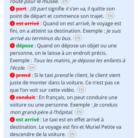
route pour le musée.
EN
part
:
(Il) part
signifie
il s’en va
, il quitte son
4
point de départ et commence son trajet.
EN
est arrivé
:
Quand on est arrivé, le voyage est
4
fini, on a atteint sa destination. Exemple :
Je suis
arrivé au terminus du bus.
EN
dépose
:
Quand on dépose un objet ou une
5
personne, on le laisse à un endroit précis.
Exemple :
Tous les matins, je dépose les enfants à
l’école
.
EN
prend
:
Si le taxi
prend
le client, le client vient
5
juste de monter dans la voiture. Ce n’est pas ce
que l’on voit sur cette vidéo.
EN
conduit
:
En français, on peut conduire une
5
voiture ou une personne. Exemple :
Je conduis
mon grand-père à l’hôpital.
EN
est arrivé
:
Le taxi est en effet arrivé à
6
destination. Le voyage est fini et Muriel Petite va
descendre de la voiture.
EN