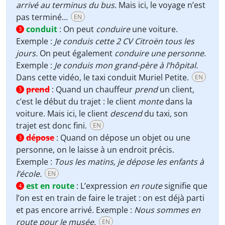
arrivé au terminus du bus.
Mais ici, le voyage n’est
pas terminé…
EN
conduit
:
On peut
conduire
une voiture.
3
Exemple :
Je conduis cette 2 CV Citroën tous les
jours.
On peut également
conduire une personne
.
Exemple :
Je conduis mon grand-père à l’hôpital.
Dans cette vidéo, le taxi conduit Muriel Petite.
EN
prend
:
Quand un chauffeur
prend
un client,
3
c’est le début du trajet : le client
monte
dans la
voiture. Mais ici, le client
descend
du taxi, son
trajet est donc fini.
EN
dépose
:
Quand on dépose un objet ou une
3
personne, on le laisse à un endroit précis.
Exemple :
Tous les matins, je dépose les enfants à
l’école.
EN
est en route
:
L’expression
en route
signifie que
4
l’on est en train de faire le trajet : on est déjà parti
et pas encore arrivé. Exemple :
Nous sommes en
route pour le musée.
EN