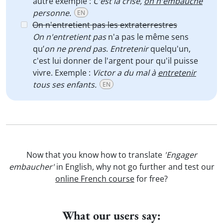
autre exemple :
C'est la crise,
on n'embauche
personne.
EN
On n'entretient pas les extraterrestres
On n'entretient pas
n'a pas le même sens
qu’
on ne prend pas
.
Entretenir
quelqu'un,
c'est lui donner de l'argent pour qu'il puisse
vivre. Exemple :
Victor a du mal à
entretenir
tous ses enfants.
EN
Now that you know how to translate
'Engager
embaucher'
in English, why not go further and test our
online French course
for free?
What our users say: