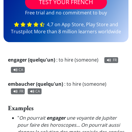
TEST YOUR FRENCH
Free trial and no commitment to buy
4,7 on App Store, Play Store and
Trustpilot More than 8 million learners worldwide
engager (quelqu'un)
:
to hire (someone)
FR
CA
embaucher (quelqu'un)
:
to hire (someone)
FR
CA
Examples
"
On pourrait
engager
une voyante de Jupiter
pour faire des horoscopes... On pourrait aussi