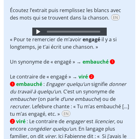
Écoutez l’extrait puis remplissez les blancs avec
des mots qui se trouvent dans la chanson.
EN
Audio
Player
« Pour te remercier de m’avoir
engagé
il y a si
longtemps, je t’ai écrit une chanson. »
Un synonyme de « engagé » →
embauché
1
Le contraire de « engagé » →
viré
2
embauché
:
Engager quelqu’un
signifie
donner
1
du travail à quelqu’un
. C’est un synonyme de
embaucher
(on parle
d’une embauche
) ou de
recruter
. Lefebvre chante : « Tu m’as embauché [...]
tu m’as engagé, etc. »
EN
viré
:
Le contraire de
engager
est
licencier
, ou
2
encore
congédier quelqu’un
. En langage plus
familier, on dit
virer
. Ici Fabienne dit : « Si j’avais le