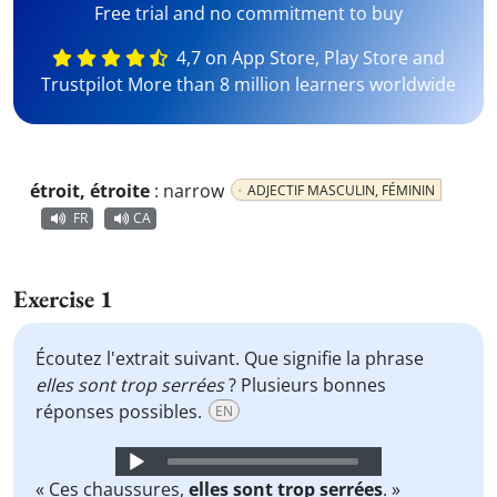
Free trial and no commitment to buy
4,7 on App Store, Play Store and
Trustpilot More than 8 million learners worldwide
étroit, étroite
:
narrow
ADJECTIF MASCULIN, FÉMININ
FR
CA
Exercise 1
Écoutez l'extrait suivant. Que signifie la phrase
elles sont trop serrées
? Plusieurs bonnes
réponses possibles.
EN
Audio
Player
« Ces chaussures,
elles sont trop serrées
. »