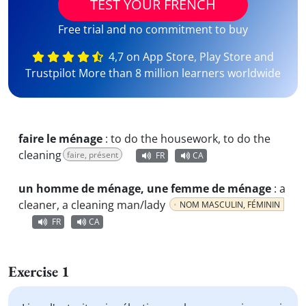
TEST YOUR FRENCH
Free trial and no commitment to buy
4,7 on App Store, Play Store and
Trustpilot More than 8 million learners worldwide
faire le ménage
:
to do the housework, to do the
cleaning
faire, présent
FR
CA
un homme de ménage, une femme de ménage
:
a
cleaner, a cleaning man/lady
NOM MASCULIN, FÉMININ
FR
CA
Exercise 1