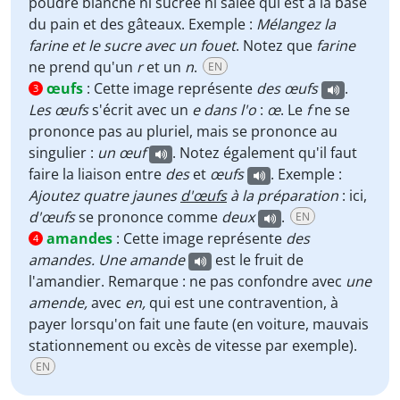
poudre blanche ni sucrée ni salée qui est à la base
du pain et des gâteaux. Exemple :
Mélangez la
farine et le sucre avec un fouet
. Notez que
farine
ne prend qu'un
r
et un
n
.
EN
œufs
:
Cette image représente
des
œufs
.
3
Les œufs
s'écrit avec un
e dans l'o
:
œ
. Le
f
ne se
prononce pas au pluriel, mais se prononce au
singulier :
un œuf
. Notez également qu'il faut
faire la liaison entre
des
et
œufs
. Exemple :
Ajoutez quatre jaunes
d'œufs
à la préparation
: ici,
d'œufs
se prononce comme
deux
.
EN
amandes
:
Cette image représente
des
4
amandes. Une amande
est le fruit de
l'amandier. Remarque : ne pas confondre avec
une
amende,
avec
en,
qui est une contravention, à
payer lorsqu'on fait une faute (en voiture, mauvais
stationnement ou excès de vitesse par exemple).
EN