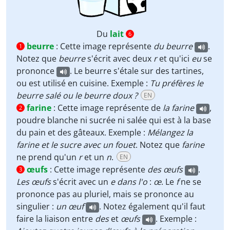
Du
lait
6
beurre
:
Cette image représente
du
beurre
.
1
Notez que
beurre
s'écrit avec deux
r
et qu'ici
eu
se
prononce
. Le beurre s'étale sur des tartines,
ou est utilisé en cuisine. Exemple :
Tu préfères le
beurre salé ou le beurre doux ?
EN
farine
:
Cette image représente de
la farine
,
2
poudre blanche ni sucrée ni salée qui est à la base
du pain et des gâteaux. Exemple :
Mélangez la
farine et le sucre avec un fouet
. Notez que
farine
ne prend qu'un
r
et un
n
.
EN
œufs
:
Cette image représente
des
œufs
.
3
Les œufs
s'écrit avec un
e dans l'o
:
œ
. Le
f
ne se
prononce pas au pluriel, mais se prononce au
singulier :
un œuf
. Notez également qu'il faut
faire la liaison entre
des
et
œufs
. Exemple :