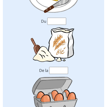
Du
De la