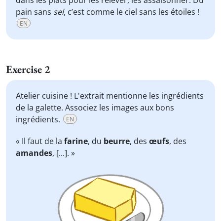
dans les plats pour les relever, les assaisonner. Du
pain sans
sel
, c’est comme le ciel sans les étoiles !
EN
Exercise 2
Atelier cuisine ! L'extrait mentionne les ingrédients
de la galette. Associez les images aux bons
ingrédients.
EN
« Il faut de la
farine
, du
beurre
, des
œufs
, des
amandes
, [...]. »