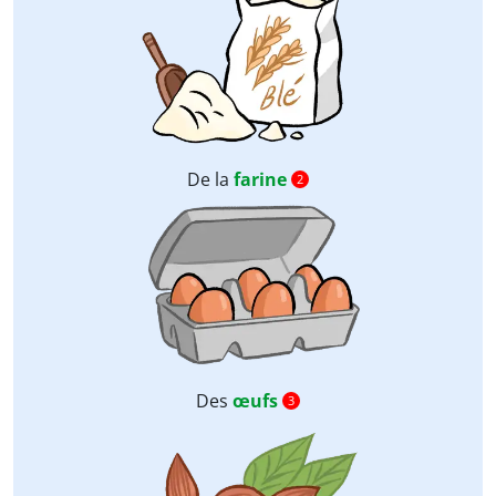
De la
farine
2
Des
œufs
3