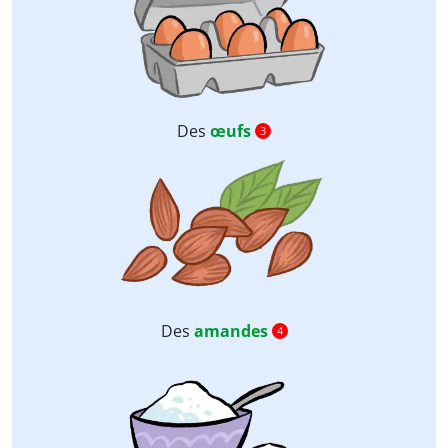
Des
œufs
3
Des
amandes
4