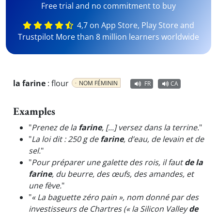
Free trial and no commitment to buy
4,7 on App Store, Play Store and
Trustpilot More than 8 million learners worldwide
la farine
:
flour
NOM FÉMININ
FR
CA
Examples
"
Prenez de la
farine
, [...] versez dans la terrine.
"
"
La loi dit : 250 g de
farine
, d’eau, de levain et de
sel.
"
"
Pour préparer une galette des rois, il faut
de la
farine
, du beurre, des œufs, des amandes, et
une fève.
"
"
« La baguette zéro pain », nom donné par des
investisseurs de Chartres (« la Silicon Valley
de