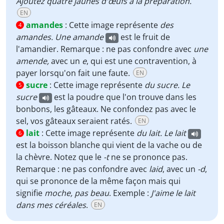
Ajoutez quatre jaunes d'œufs à la préparation.
EN
amandes
:
Cette image représente
des
4
amandes. Une amande
est le fruit de
l'amandier. Remarque : ne pas confondre avec
une
amende,
avec un
e
, qui est une contravention, à
payer lorsqu'on fait une faute.
EN
sucre
:
Cette image représente
du
sucre. Le
5
sucre
est la poudre que l'on trouve dans les
bonbons, les gâteaux. Ne confondez pas avec le
sel, vos gâteaux seraient ratés.
EN
lait
:
Cette image représente
du
lait. Le lait
6
est la boisson blanche qui vient de la vache ou de
la chèvre. Notez que le
-t
ne se prononce pas.
Remarque : ne pas confondre avec
laid
, avec un
-d
,
qui se prononce de la même façon mais qui
signifie
moche, pas beau
. Exemple :
J'aime le lait
dans mes céréales
.
EN