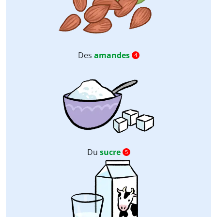
Des
amandes
4
Du
sucre
5