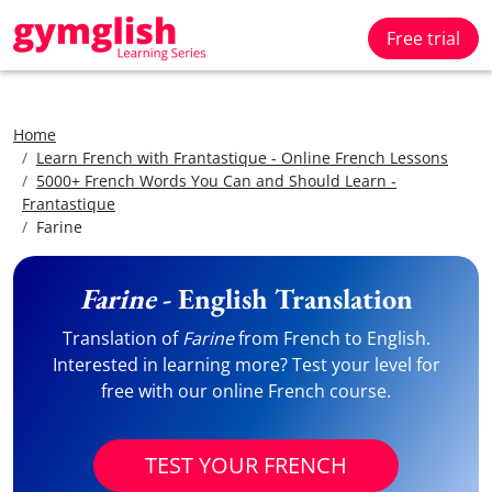
Free trial
Home
Learn French with Frantastique - Online French Lessons
5000+ French Words You Can and Should Learn -
Frantastique
Farine
Farine
- English Translation
Translation of
Farine
from French to English.
Interested in learning more? Test your level for
free with our online French course.
TEST YOUR FRENCH