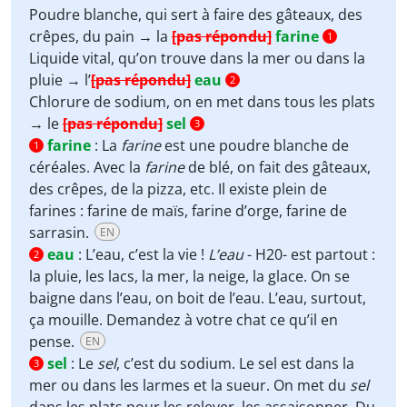
Poudre blanche, qui sert à faire des gâteaux, des
crêpes, du pain → la
[pas répondu]
farine
1
Liquide vital, qu’on trouve dans la mer ou dans la
pluie → l’
[pas répondu]
eau
2
Chlorure de sodium, on en met dans tous les plats
→ le
[pas répondu]
sel
3
farine
:
La
farine
est une poudre blanche de
1
céréales. Avec la
farine
de blé, on fait des gâteaux,
des crêpes, de la pizza, etc. Il existe plein de
farines : farine de maïs, farine d’orge, farine de
sarrasin.
EN
eau
:
L’eau, c’est la vie !
L’eau
- H20- est partout :
2
la pluie, les lacs, la mer, la neige, la glace. On se
baigne dans l’eau, on boit de l’eau. L’eau, surtout,
ça mouille. Demandez à votre chat ce qu’il en
pense.
EN
sel
:
Le
sel
, c’est du sodium. Le sel est dans la
3
mer ou dans les larmes et la sueur. On met du
sel