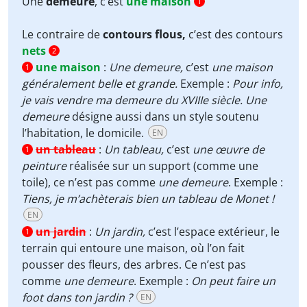
Une
demeure
, c’est
une maison
1
Le contraire de
contours flous,
c’est des contours
nets
2
une maison
:
Une demeure,
c’est
une maison
1
généralement belle et grande.
Exemple :
Pour info,
je vais vendre ma demeure du XVIIIe siècle.
Une
demeure
désigne aussi dans un style soutenu
l’habitation, le domicile.
EN
un tableau
:
Un tableau,
c’est
une œuvre de
1
peinture
réalisée sur un support (comme une
toile), ce n’est pas comme
une demeure
. Exemple :
Tiens, je m’achèterais bien un tableau de Monet !
EN
un jardin
:
Un jardin,
c’est l’espace extérieur, le
1
terrain qui entoure une maison, où l’on fait
pousser des fleurs, des arbres. Ce n’est pas
comme
une demeure
. Exemple :
On peut faire un
foot dans ton jardin ?
EN