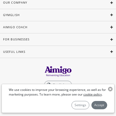
OUR COMPANY
GYMGLISH
AIMIGO COACH
FOR BUSINESSES
USEFUL LINKS
English
We use cookies to improve your browsing experience, as well as for
marketing purposes. To learn more, please see our
cookie policy
.
©Aimigo 2026
Settings
Accept