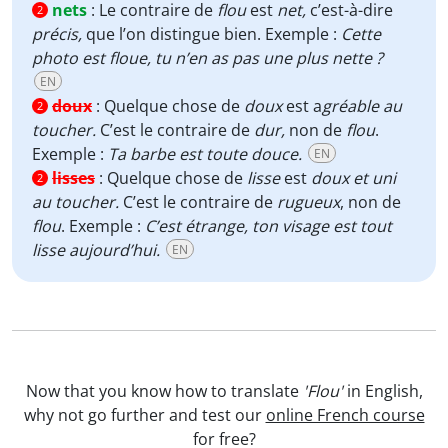
nets
:
Le contraire de
flou
est
net,
c’est-à-dire
2
précis,
que l’on distingue bien. Exemple :
Cette
photo est floue, tu n’en as pas une plus nette ?
EN
doux
:
Quelque chose de
doux
est a
gréable au
2
toucher.
C’est le contraire de
dur,
non de
flou
.
Exemple :
Ta barbe est toute douce.
EN
lisses
:
Quelque chose de
lisse
est
doux et uni
2
au toucher.
C’est le contraire de
rugueux
, non de
flou
. Exemple :
C’est étrange,
ton visage est tout
lisse aujourd’hui.
EN
Now that you know how to translate
'Flou'
in English,
why not go further and test our
online French course
for free?