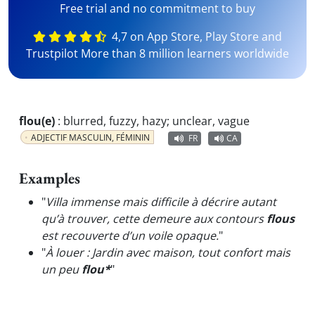
Free trial and no commitment to buy
4,7 on App Store, Play Store and
Trustpilot More than 8 million learners worldwide
flou(e)
:
blurred, fuzzy, hazy; unclear, vague
ADJECTIF MASCULIN, FÉMININ
FR
CA
Examples
"
Villa immense mais difficile à décrire autant
qu’à trouver, cette demeure aux contours
flous
est recouverte d’un voile opaque.
"
"
À louer : Jardin avec maison, tout confort mais
un peu
flou*
"