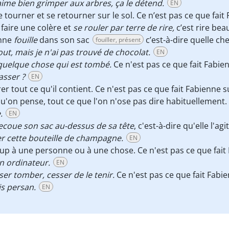
aime bien grimper aux arbres, ça le détend.
EN
se tourner et se retourner sur le sol. Ce n’est pas ce que fa
 faire une colère et
se rouler par terre de rire,
c’est rire be
nne
fouille
dans son sac
c’est-à-dire quelle 
fouiller, présent
tout, mais je n'ai pas trouvé de chocolat.
EN
quelque chose qui est tombé.
Ce n'est pas ce que fait Fabie
sser ?
EN
tirer tout ce qu'il contient. Ce n'est pas ce que fait Fabienn
qu'on pense, tout ce que l'on n'ose pas dire habituellement.
.
EN
ecoue son sac au-dessus de sa tête
, c'est-à-dire qu'elle l'a
er cette bouteille de champagne.
EN
up à une personne ou à une chose. Ce n'est pas ce que fait 
on ordinateur.
EN
sser tomber, cesser de le tenir.
Ce n'est pas ce que fait Fabi
is persan.
EN