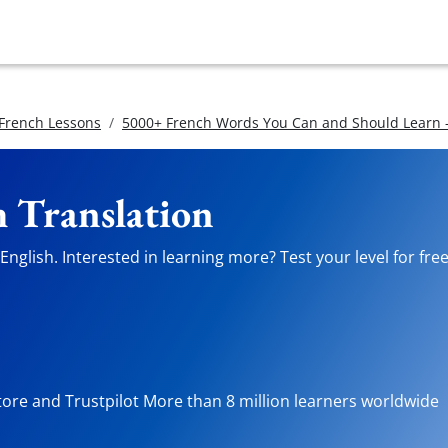
 French Lessons
5000+ French Words You Can and Should Learn -
h Translation
nglish. Interested in learning more? Test your level for fre
tore and Trustpilot More than 8 million learners worldwide