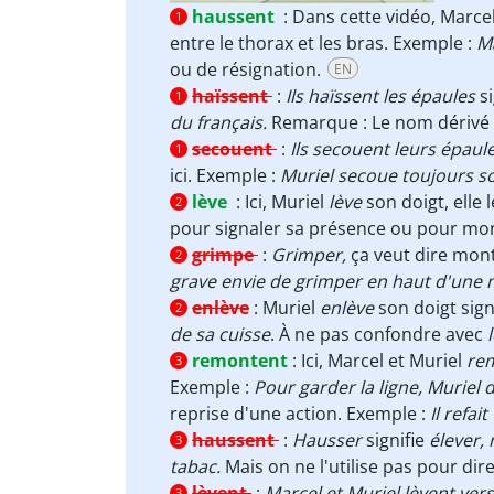
haussent
:
Dans cette vidéo, Marce
1
entre le thorax et les bras. Exemple :
Ma
ou de résignation.
EN
haïssent
:
Ils haïssent les épaules
s
1
du français.
Remarque :
Le nom dérivé
secouent
:
Ils secouent leurs épaul
1
ici. Exemple :
Muriel secoue toujours so
lève
:
Ici, Muriel
lève
son doigt, elle 
2
pour signaler sa présence ou pour mon
grimpe
:
Grimper,
ça veut dire mont
2
grave envie de grimper en haut d'une
enlève
:
Muriel
enlève
son doigt signi
2
de sa cuisse
. À ne pas confondre avec
remontent
:
Ici, Marcel et Muriel
re
3
Exemple :
Pour garder la ligne, Muriel
reprise d'une action. Exemple :
Il refa
haussent
:
Hausser
signifie
élever,
3
tabac.
Mais on ne l'utilise pas pour dir
lèvent
:
Marcel et Muriel lèvent vers
3