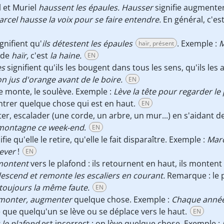
l et Muriel
haussent les épaules. Hausser
signifie augmenter
rcel hausse la voix pour se faire entendre.
En général, c'es
ignifient qu'
ils détestent les épaules
. Exemple :
M
haïr, présent
 de
haïr,
c'est
la haine.
EN
es
signifient qu'ils les bougent dans tous les sens, qu'ils les
n jus d'orange avant de le boire.
EN
le monte, le soulève. Exemple :
Lève la tête pour regarder le
trer quelque chose qui est en haut.
EN
er, escalader (une corde, un arbre, un mur...) en s'aidant d
 montagne ce week-end
.
EN
fie qu'elle le retire, qu'elle le fait disparaître. Exemple :
Marc
lever
!
EN
montent
vers le plafond : ils retournent en haut, ils montent
 descend et remonte les escaliers en courant.
Remarque : le 
it toujours la même faute.
EN
 monter, augmenter
quelque chose. Exemple :
Chaque année,
e que quelqu'un se lève ou se déplace vers le haut.
EN
 le plafond
est incorrect : on lève quelque chose. Exemple :