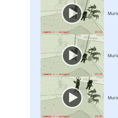
Player
Muri
Video
Player
Muri
Video
Player
Muri