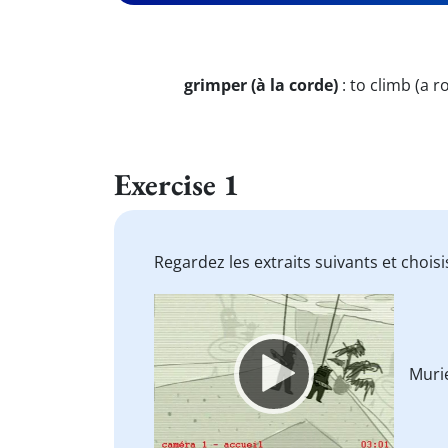
grimper (à la corde)
:
to climb (a r
Exercise 1
Regardez les extraits suivants et chois
Video
Player
Muri