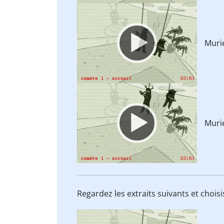
Video
Player
Muri
Video
Player
Muri
Regardez les extraits suivants et chois
Video