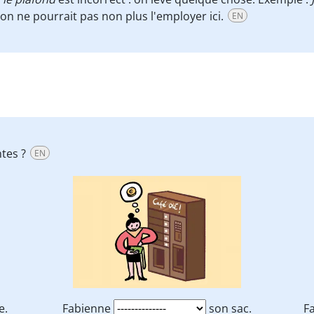
 on ne pourrait pas non plus l'employer ici.
EN
ntes ?
EN
e.
Fabienne
son sac.
F