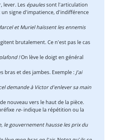
, lever. Les
épaules
sont l'articulation
t un signe d'impatience, d'indifférence
arcel et Muriel haïssent les ennemis
 agitent brutalement. Ce n'est pas le cas
 plafond !
On lève le doigt en général
es bras et des jambes. Exemple :
J'ai
el demande à Victor d'enlever sa main
 de nouveau vers le haut de la pièce.
préfixe
re-
indique la répétition ou la
 le gouvernement hausse les prix du
Je lève mon bras en l'air.
Notez qu'
ils se