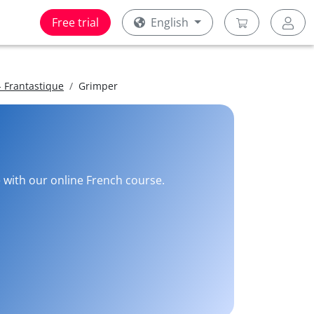
Free trial
English
 Frantastique
Grimper
e with our online French course.