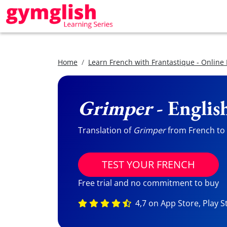
Home
Learn French with Frantastique - Online
Grimper
- Englis
Translation of
Grimper
from French to E
TEST YOUR FRENCH
Free trial and no commitment to buy
4,7 on App Store, Play S