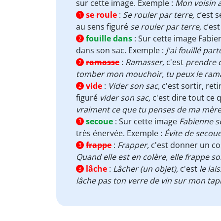
sur cette image. Exemple :
Mon voisin
se roule
:
Se rouler par terre,
c’est 
1
au sens figuré
se rouler par terre,
c’est
fouille dans
:
Sur cette image
Fabie
2
dans son sac. Exemple :
J'ai fouillé par
ramasse
:
Ramasser,
c'est
prendre 
2
tomber mon mouchoir, tu peux le rama
vide
:
Vider son sac,
c'est sortir, re
2
figuré
vider son sac,
c'est dire tout ce 
vraiment ce que tu penses de ma mère
secoue
:
Sur cette image
Fabienne s
3
très énervée. Exemple :
Évite de secou
frappe
:
Frapper,
c'est donner un co
3
Quand elle est en colère, elle frappe s
lâche
:
Lâcher
(un objet),
c'est
le lai
3
lâche pas ton verre de vin sur mon tap