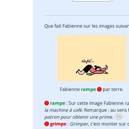
Que fait Fabienne sur les images suiva
Fabienne
rampe
par terre.
1
rampe
:
Sur cette image Fabienne
r
1
la machine à café.
Remarque : au sens 
patron pour obtenir une prime.
EN
grimpe
:
Grimper,
c’est monter sur q
1