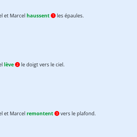
el et Marcel
haussent
les épaules.
1
el
lève
le doigt vers le ciel.
2
el et Marcel
remontent
vers le plafond.
3