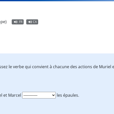
ope)
FR
CA
issez le verbe qui convient à chacune des actions de Muriel 
el et Marcel
les épaules.