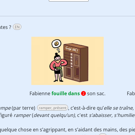
ntes ?
EN
Fabienne
fouille dans
son sac.
Fa
2
ampe
(par terre)
, c’est-à-dire qu’
elle se traîne
ramper, présent
figuré
ramper
(
devant quelqu’un),
c'est
s’abaisser, s'humilie
uelque chose en s’agrippant, en s’aidant des mains, des pie