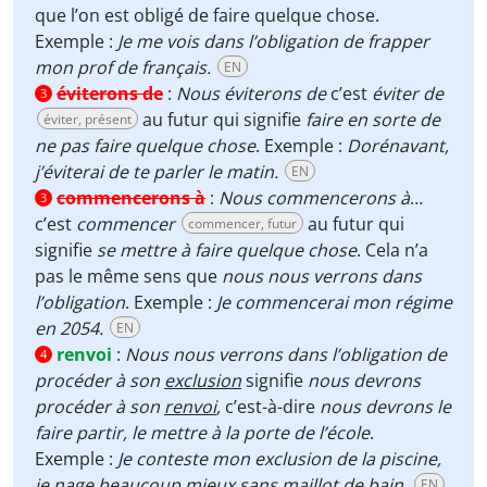
que l’on est obligé de faire quelque chose.
Exemple :
Je me vois dans l’obligation de frapper
mon prof de français.
EN
éviterons de
:
Nous éviterons de
c’est
éviter de
3
au futur qui signifie
faire en sorte de
éviter, présent
ne pas faire quelque chose
. Exemple :
Dorénavant,
j’éviterai de te parler le matin.
EN
commencerons à
:
Nous commencerons à
…
3
c’est
commencer
au futur qui
commencer, futur
signifie
se mettre à faire quelque chose
. Cela n’a
pas le même sens que
nous nous verrons dans
l’obligation
. Exemple :
Je commencerai mon régime
en 2054.
EN
renvoi
:
Nous nous verrons dans l’obligation de
4
procéder à son
exclusion
signifie
nous devrons
procéder à son
renvoi
,
c’est-à-dire
nous devrons le
faire partir, le mettre à la porte de l’école
.
Exemple :
Je conteste mon exclusion de la piscine,
je nage beaucoup mieux sans maillot de bain.
EN