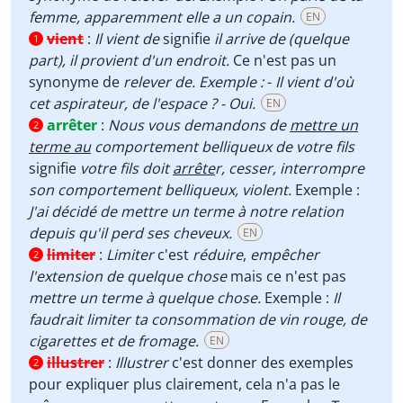
femme, apparemment elle a un copain.
EN
vient
:
Il vient de
signifie
il
arrive de (quelque
1
part), il provient d'un endroit.
Ce n'est pas un
synonyme de
relever de. Exemple :
-
Il vient d'où
cet aspirateur, de l'espace ? - Oui.
EN
arrêter
:
Nous vous demandons de
mettre un
2
terme au
comportement belliqueux de votre fils
signifie
votre fils doit
arrête
r, cesser, interrompre
son comportement belliqueux, violent.
Exemple :
J'ai décidé de mettre un terme à notre relation
depuis qu'il perd ses cheveux.
EN
limiter
:
Limiter
c'est
réduire
,
empêcher
2
l'extension de quelque chose
mais ce n'est pas
mettre un terme à quelque chose.
Exemple :
Il
faudrait limiter ta consommation de vin rouge, de
cigarettes et de fromage.
EN
illustrer
:
Illustrer
c'est donner des exemples
2
pour expliquer plus clairement, cela n'a pas le