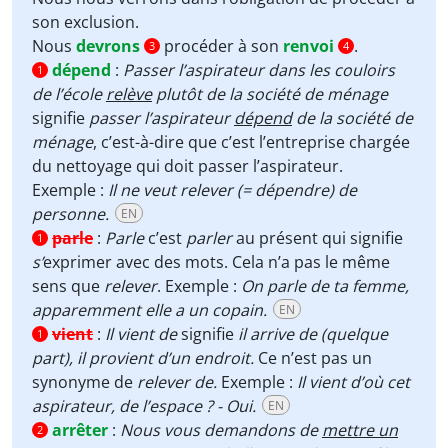
son
exclusion
.
Nous
devrons
procéder à son
renvoi
.
3
4
dépend
:
Passer l’aspirateur dans les couloirs
1
de l’école
relève
plutôt de la société de ménage
signifie
passer l’aspirateur
dépend
de la société de
ménage
, c’est-à-dire que c’est l’entreprise chargée
du nettoyage qui doit passer l’aspirateur.
Exemple :
Il ne veut relever (= dépendre) de
personne.
EN
parle
:
Parle
c’est
parler
au présent qui signifie
1
s’
exprimer avec des mots. Cela n’a pas le même
sens que
relever
. Exemple :
On parle de ta femme,
apparemment elle a un copain.
EN
vient
:
Il vient de
signifie
il
arrive de (quelque
1
part), il provient d’un endroit.
Ce n’est pas un
synonyme de
relever de.
Exemple :
Il vient d’où cet
aspirateur, de l’espace ? - Oui.
EN
arrêter
:
Nous vous demandons de
mettre un
2