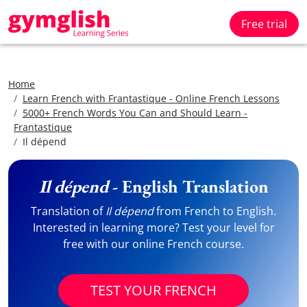
Free trial
Home
Learn French with Frantastique - Online French Lessons
5000+ French Words You Can and Should Learn -
Frantastique
Il dépend
Il dépend
- English Translation
Translation of
Il dépend
from French to English.
Interested in learning more? Test your level for
free with our online French course.
TEST YOUR FRENCH