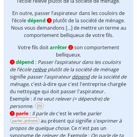
l’école
relève
plutôt de la société de ménage.
En outre, passer l’aspirateur dans les couloirs de
l’école
dépend
plutôt de la société de ménage.
1
Nous vous demandons [...] de
mettre un terme
au
comportement belliqueux de votre fils.
Votre fils doit
arrêter
son comportement
2
belliqueux.
dépend
:
Passer l’aspirateur dans les couloirs
1
de l’école
relève
plutôt de la société de ménage
signifie
passer l'aspirateur
dépend
de la société de
ménage
, c'est-à-dire que c'est l'entreprise chargée
du nettoyage qui doit passer l'aspirateur.
Exemple :
Il ne veut relever (= dépendre) de
personne.
EN
parle
:
Il parle de
c'est le verbe
parler
1
au présent qui signifie
s'exprimer à
parler, présent
propos de quelque chose
. Ce n'est pas un
synonyme de
relever de
. Exemple :
On parle de ta