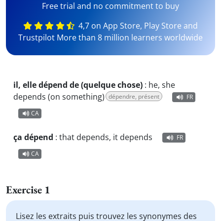
Free trial and no commitment to buy
4,7 on App Store, Play Store and
Trustpilot More than 8 million learners worldwide
il, elle dépend de (quelque chose)
:
he, she
depends (on something)
dépendre, présent
FR
CA
ça dépend
:
that depends, it depends
FR
CA
Exercise 1
Lisez les extraits puis trouvez les synonymes des