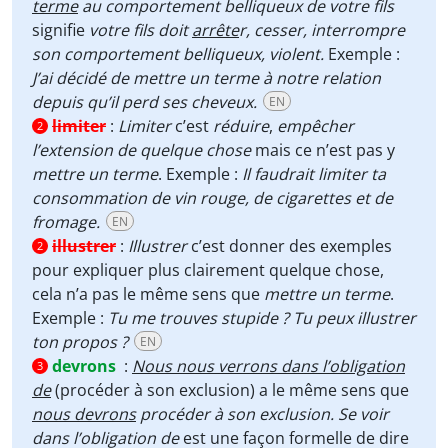
terme
au comportement belliqueux de votre fils
signifie
votre fils doit
arrête
r, cesser, interrompre
son comportement belliqueux, violent.
Exemple :
J’ai décidé de mettre un terme à notre relation
depuis qu’il perd ses cheveux.
EN
limiter
:
Limiter
c’est
réduire
,
empêcher
2
l’extension de quelque chose
mais ce n’est pas y
mettre un terme
. Exemple :
Il faudrait limiter ta
consommation de vin rouge, de cigarettes et de
fromage.
EN
illustrer
:
Illustrer
c’est donner des exemples
2
pour expliquer plus clairement quelque chose,
cela n’a pas le même sens que
mettre un terme
.
Exemple :
Tu me trouves stupide ? Tu peux illustrer
ton propos ?
EN
devrons
:
Nous nous verrons dans l’obligation
3
de
(procéder à son exclusion) a le même sens que
nous devrons
procéder à son exclusion. Se voir
dans l’obligation de
est une façon formelle de dire