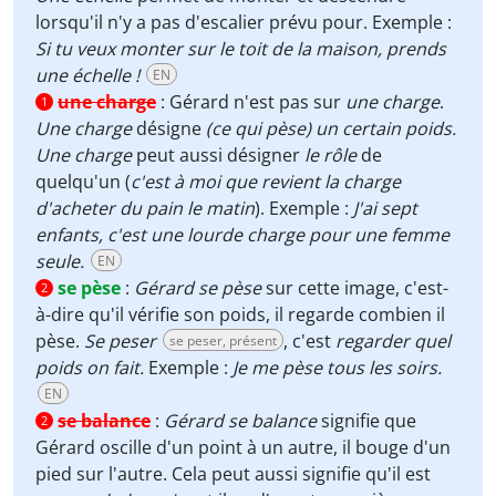
lorsqu'il n'y a pas d'escalier prévu pour. Exemple :
Si tu veux monter sur le toit de la maison, prends
une échelle !
EN
une charge
:
Gérard n'est pas sur
une charge
.
1
Une charge
désigne
(ce qui pèse) un certain poids.
Une charge
peut aussi désigner
le rôle
de
quelqu'un (
c'est à moi que revient la charge
d'acheter du pain le matin
). Exemple :
J'ai sept
enfants, c'est une lourde charge pour une femme
seule.
EN
se pèse
:
Gérard se pèse
sur cette image, c'est-
2
à-dire qu'il vérifie son poids, il regarde combien il
pèse.
Se peser
, c'est
regarder quel
se peser, présent
poids on fait.
Exemple :
Je me pèse tous les soirs.
EN
se balance
:
Gérard se balance
signifie que
2
Gérard oscille d'un point à un autre, il bouge d'un
pied sur l'autre. Cela peut aussi signifie qu'il est