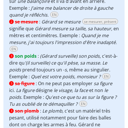
sur
une balançoire
et il va d'avant en arrière.
Exemple :
J'aime me balancer de droite à gauche
quand je réfléchis.
EN
se mesure
:
Gérard se mesure
se mesurer, présent
2
signifie que
Gérard mesure sa taille,
sa hauteur,
en
mètres et centimètres. Exemple :
Quand je me
mesure, j'ai toujours l'impression d'être inadapté.
EN
son poids
:
(Gérard surveille) son poids,
c'est-à-
3
dire qu
'(il surveille) ce qu'il pèse, sa masse.
Le
poids
prend toujours un -
s
, même au singulier.
Exemple :
Quel est votre poids, monsieur ?
EN
sa figure
:
On ne peut pas employer
sa figure
3
ici.
La figure
désigne
le visage,
la face
et non
le
poids
. Exemple :
Qu'est-ce que tu as sur la figure ?
Tu as oublié de te démaquiller ?
EN
son plomb
:
Le plomb,
c'est un matériel très
3
pesant, utilisé notamment pour faire des balles
dont on charge les armes à feu. Gérard ne