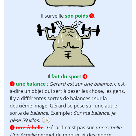
Il surveille
son poids
.
3
Il
fait du sport
.
4
une balance
:
Gérard est sur une balance,
c'est-
1
à-dire un objet qui sert à peser les chose, les gens.
Il y a différentes sortes de balances : sur la
deuxième image, Gérard se pèse sur une autre
sorte de
balance
. Exemple :
Sur ma balance, je
pèse 59 kilos.
EN
une échelle
:
Gérard n'est pas sur
une échelle
.
1
Une échelle
permet de monter et descendre