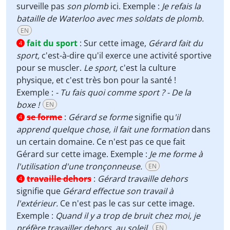
surveille pas
son plomb
ici. Exemple :
Je refais la
bataille de Waterloo avec mes soldats de plomb.
EN
fait du sport
:
Sur cette image,
Gérard fait du
4
sport,
c'est-à-dire qu'il exerce une activité sportive
pour se muscler.
Le sport,
c'est la culture
physique, et c'est très bon pour la santé !
Exemple :
- Tu fais quoi comme sport ? - De la
boxe !
EN
se forme
:
Gérard se forme
signifie qu
'il
4
apprend quelque chose, il fait une formation
dans
un certain domaine. Ce n'est pas ce que fait
Gérard sur cette image. Exemple :
Je me forme à
l'utilisation d'une tronçonneuse.
EN
travaille dehors
:
Gérard travaille dehors
4
signifie que
Gérard effectue son travail à
l'extérieur.
Ce n'est pas le cas sur cette image.
Exemple :
Quand il y a trop de bruit chez moi, je
préfère travailler dehors, au soleil.
EN