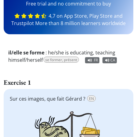
Free trial and no commitment to buy
4,7 on App Store, Play Store and
Trustpilot More than 8 million learners worldwide
il/elle se forme
:
he/she is educating, teaching
himself/herself
se former, présent
FR
CA
Exercise 1
Sur ces images, que fait Gérard ?
EN