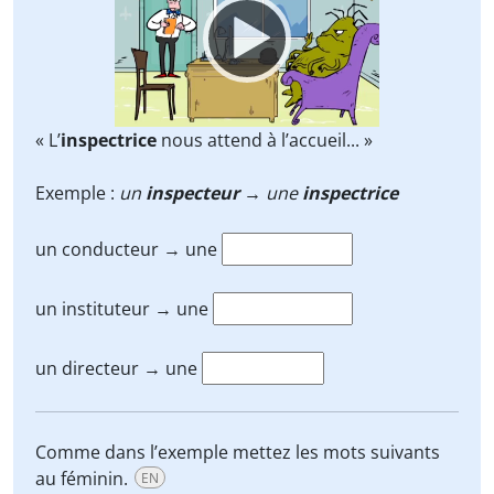
« L’
inspectrice
nous attend à l’accueil... »
Exemple :
un
inspecteur
→ une
inspectrice
un conducteur → une
un instituteur → une
un directeur → une
Comme dans l’exemple mettez les mots suivants
au féminin.
EN