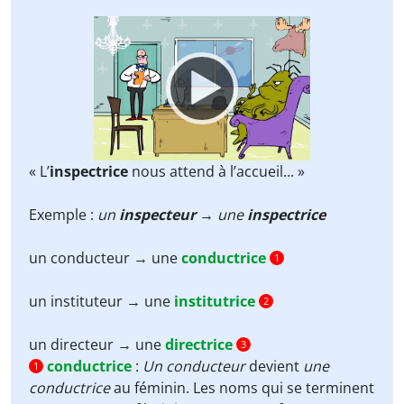
Video
Player
« L’
inspectrice
nous attend à l’accueil... »
Exemple :
un
inspecteur
→ une
inspectrice
un conducteur → une
conductrice
1
un instituteur → une
institutrice
2
un directeur → une
directrice
3
conductrice
:
Un conducteur
devient
une
1
conductrice
au féminin. Les noms qui se terminent