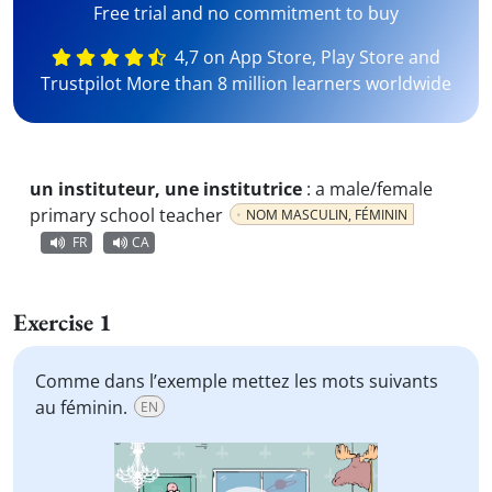
Free trial and no commitment to buy
4,7 on App Store, Play Store and
Trustpilot More than 8 million learners worldwide
un instituteur, une institutrice
:
a male/female
primary school teacher
NOM MASCULIN, FÉMININ
FR
CA
Exercise 1
Comme dans l’exemple mettez les mots suivants
au féminin.
EN
Video
Player