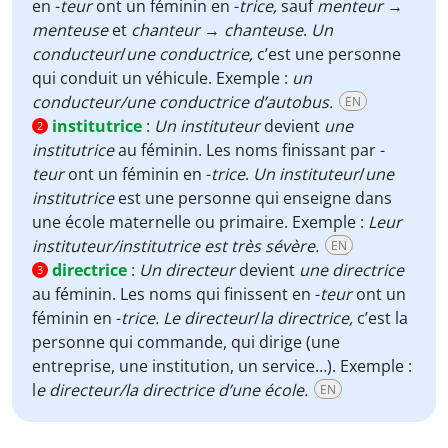
en -
teur
ont un féminin en -
trice,
sauf
menteur
→
menteuse
et
chanteur
→
chanteuse
.
Un
conducteur
/
une conductrice,
c’est une personne
qui conduit un véhicule. Exemple :
un
conducteur/une conductrice d’autobus.
EN
institutrice
:
Un instituteur
devient
une
2
institutrice
au féminin. Les noms finissant par -
teur
ont un féminin en -
trice
.
Un instituteur
/
une
institutrice
est une personne qui enseigne dans
une école maternelle ou primaire. Exemple :
Leur
instituteur/institutrice est très sévère.
EN
directrice
:
Un directeur
devient
une
directrice
3
au féminin. Les noms qui finissent en -
teur
ont un
féminin en -
trice. Le directeur
/
la directrice,
c’est
la
personne qui commande, qui dirige (une
entreprise, une institution, un service…). Exemple :
l
e directeur/la directrice d’une école.
EN