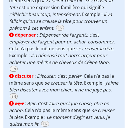
même sens qu’
il va falloir réfléchir
.
Se creuser la
tête
est une expression familière qui signifie
réfléchir beaucoup,
intensément
. Exemple :
Il va
falloir qu’on se creuse la tête pour trouver un
prénom à cet enfant.
EN
dépenser
:
Dépenser (de l’argent),
c’est
1
employer de l’argent pour un achat
,
consommer
.
Cela n’a pas le même sens que
se creuser la tête
.
Exemple :
Il a dépensé tout notre argent pour
acheter une mèche de cheveux de Céline Dion.
EN
discuter
:
Discuter,
c’est
parler
. Cela n’a pas le
1
même sens que
se creuser la tête
. Exemple :
J’aime
bien discuter avec mon chien, il ne me juge pas.
EN
agir
:
Agir,
c’est
faire quelque chose, être en
1
action
. Cela n’a pas le même sens que
se creuser
la tête
. Exemple :
Le moment d’agir est venu, je
quitte mon lit.
EN