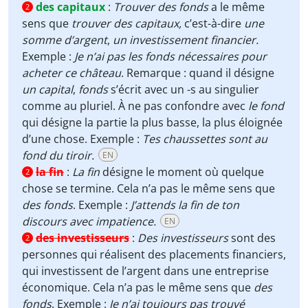
des capitaux
:
Trouver des fonds
a le même
2
sens que
trouver
des capitaux,
c’est-à-dire
une
somme d’argent
,
un
investissement financier.
Exemple :
Je n’ai pas les fonds nécessaires pour
acheter ce château
. Remarque : quand il désigne
un capital
,
fonds
s’écrit avec un -s au singulier
comme au pluriel. À ne pas confondre avec
le fond
qui
désigne la partie la plus basse, la plus éloignée
d’une chose. Exemple :
Tes chaussettes sont au
fond du tiroir.
EN
la fin
:
La fin
désigne le moment où quelque
2
chose se termine. Cela n’a pas le même sens que
des fonds
. Exemple :
J’attends la fin de ton
discours avec impatience.
EN
des investisseurs
:
Des investisseurs
sont des
2
personnes qui réalisent des placements financiers,
qui investissent de l’argent dans une entreprise
économique. Cela n’a pas le même sens que
des
fonds
. Exemple :
Je n’ai toujours pas trouvé