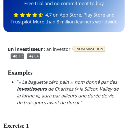
Free trial and no commitment to buy
4,7 on App Store, Play Store and
Trustpilot More than 8 million learners worldwide
un investisseur
:
an investor
NOM MASCULIN
FR
CA
Examples
"
« La baguette zéro pain », nom donné par des
investisseurs
de Chartres (« la Silicon Valley de
la farine »), aura par ailleurs une durée de vie
de trois jours avant de durcir.
"
Exercise 1