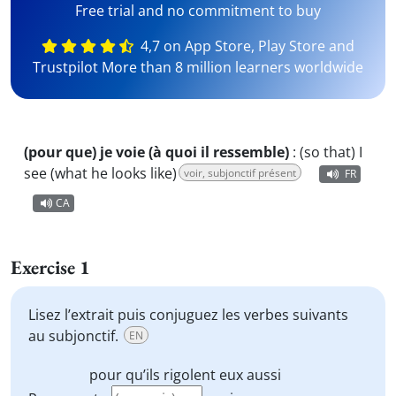
Free trial and no commitment to buy
4,7 on App Store, Play Store and
Trustpilot More than 8 million learners worldwide
(pour que) je voie (à quoi il ressemble)
:
(so that) I
see (what he looks like)
voir, subjonctif présent
FR
CA
Exercise 1
Lisez l’extrait puis conjuguez les verbes suivants
au subjonctif.
EN
pour qu’ils
rigolent
eux aussi