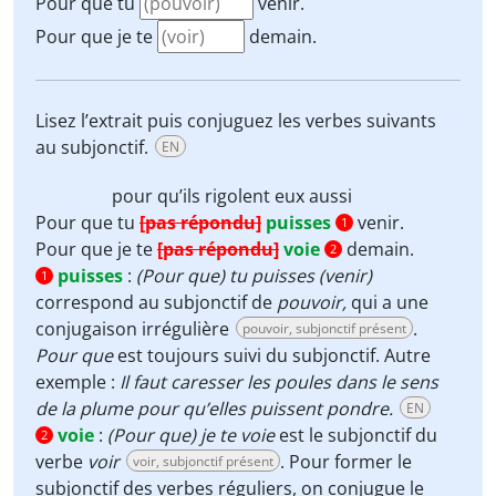
Pour que tu
venir.
Pour que je te
demain.
Lisez l’extrait puis conjuguez les verbes suivants
au subjonctif.
EN
pour qu’ils
rigolent
eux aussi
Pour que tu
[pas répondu]
puisses
venir.
1
Pour que je te
[pas répondu]
voie
demain.
2
puisses
:
(Pour que) tu puisses (venir)
1
correspond au subjonctif de
pouvoir,
qui a une
conjugaison irrégulière
.
pouvoir, subjonctif présent
Pour que
est toujours suivi du subjonctif. Autre
exemple :
Il faut caresser les poules dans le sens
de la plume pour qu’elles puissent pondre.
EN
voie
:
(Pour que) je te voie
est le subjonctif du
2
verbe
voir
.
Pour former le
voir, subjonctif présent
subjonctif des verbes réguliers, on conjugue le