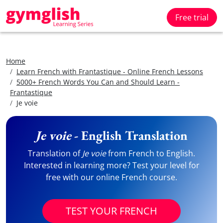
Free trial
Home
Learn French with Frantastique - Online French Lessons
5000+ French Words You Can and Should Learn -
Frantastique
Je voie
Je voie
- English Translation
Translation of
Je voie
from French to English.
Interested in learning more? Test your level for
free with our online French course.
TEST YOUR FRENCH