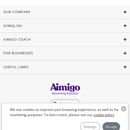
OUR COMPANY
GYMGLISH
AIMIGO COACH
FOR BUSINESSES
USEFUL LINKS
English
We use cookies to improve your browsing experience, as well as for
marketing purposes. To learn more, please see our
cookie policy
.
©Aimigo 2026
Settings
Accept