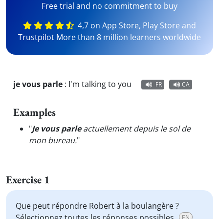
Free trial and no commitment to buy
4,7 on App Store, Play Store and
Trustpilot More than 8 million learners worldwide
je vous parle
:
I'm talking to you
FR
CA
Examples
"
Je vous parle
actuellement depuis le sol de
mon bureau.
"
Exercise 1
Que peut répondre Robert à la boulangère ?
Sélectionnez toutes les réponses possibles.
EN