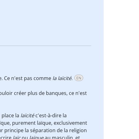
ge. Ce n'est pas comme
la laïcité
.
EN
 vouloir créer plus de banques, ce n'est
 place la
laïcité
c'est-à-dire la
at laïque, purement laïque, exclusivement
pour principe la séparation de la religion
écrire
laï
c
ou
laï
que
au masculin, et