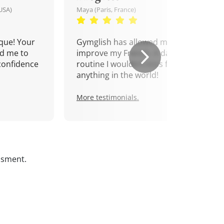
USA)
Maya (Paris, France)
que! Your
Gymglish has allowed me to
d me to
improve my French. A daily
confidence
routine I wouldn't miss for
anything in the world!
More testimonials.
ssment.