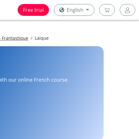
Free trial
English
 Frantastique
Laïque
with our online French course.