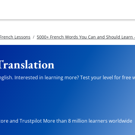
 French Lessons
5000+ French Words You Can and Should Learn -
Translation
lish. Interested in learning more? Test your level for free 
tore and Trustpilot More than 8 million learners worldwide