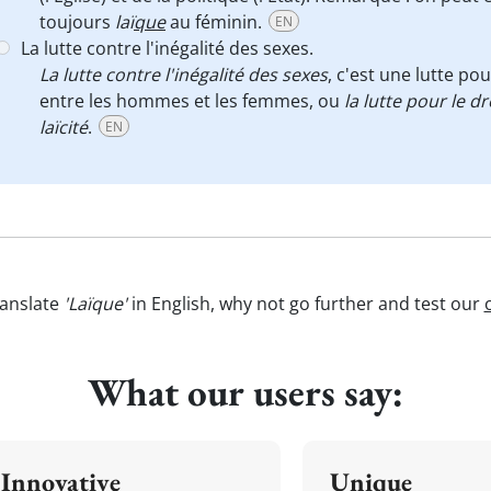
toujours
laï
que
au féminin.
EN
La lutte contre l'inégalité des sexes.
La lutte contre l'inégalité des sexes
, c'est une lutte po
entre les hommes et les femmes, ou
la lutte pour le 
laïcité
.
EN
ranslate
'Laïque'
in English, why not go further and test our
What our users say:
Innovative
Unique