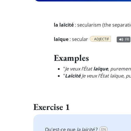
la laïcité
:
secularism (the separati
laïque
:
secular
ADJECTIF
FR
Examples
"
Je veux l’État
laïque
, purement
"
Laïcité
Je veux l’État laïque, 
Exercise 1
Qu'est-ce que
la laïcité
?
EN