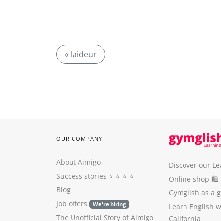
« laideur
OUR COMPANY
About Aimigo
Discover our Le
Success stories
⭐️ ⭐️ ⭐️ ⭐️
Online shop 🛍
Blog
Gymglish as a gi
Job offers
We're hiring
Learn English 
The Unofficial Story of Aimigo
California