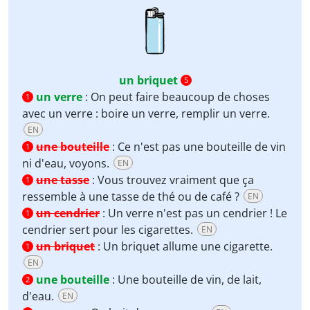
un briquet
5
un verre
:
On peut faire beaucoup de choses
1
avec un verre : boire un verre, remplir un verre.
EN
une bouteille
:
Ce n'est pas une bouteille de vin
1
ni d'eau, voyons.
EN
une tasse
:
Vous trouvez vraiment que ça
1
ressemble à une tasse de thé ou de café ?
EN
un cendrier
:
Un verre n'est pas un cendrier ! Le
1
cendrier sert pour les cigarettes.
EN
un briquet
:
Un briquet allume une cigarette.
1
EN
une bouteille
:
Une bouteille de vin, de lait,
2
d'eau.
EN