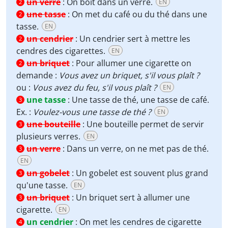
un verre
:
On boit dans un verre.
EN
2
une tasse
:
On met du café ou du thé dans une
2
tasse.
EN
un cendrier
:
Un cendrier sert à mettre les
2
cendres des cigarettes.
EN
un briquet
:
Pour allumer une cigarette on
2
demande :
Vous avez un briquet, s'il vous plaît ?
ou :
Vous avez du feu, s'il vous plaît ?
EN
une tasse
:
Une tasse de thé, une tasse de café.
3
Ex. :
Voulez-vous une tasse de thé ?
EN
une bouteille
:
Une bouteille permet de servir
3
plusieurs verres.
EN
un verre
:
Dans un verre, on ne met pas de thé.
3
EN
un gobelet
:
Un gobelet est souvent plus grand
3
qu'une tasse.
EN
un briquet
:
Un briquet sert à allumer une
3
cigarette.
EN
un cendrier
:
On met les cendres de cigarette
4