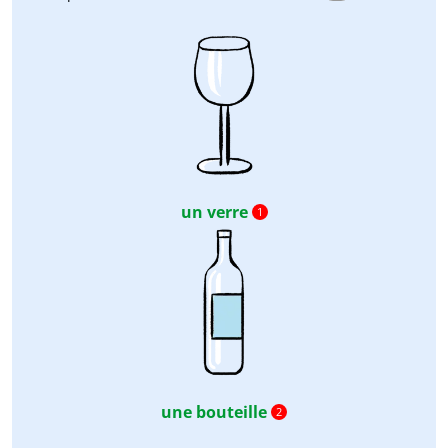
un verre
1
une bouteille
2