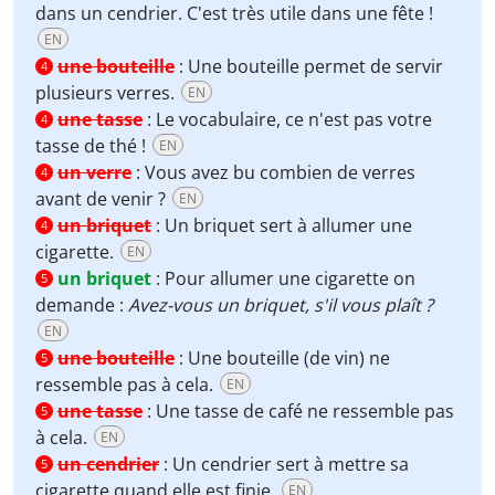
dans un cendrier. C'est très utile dans une fête !
EN
une bouteille
:
Une bouteille permet de servir
4
plusieurs verres.
EN
une tasse
:
Le vocabulaire, ce n'est pas votre
4
tasse de thé !
EN
un verre
:
Vous avez bu combien de verres
4
avant de venir ?
EN
un briquet
:
Un briquet sert à allumer une
4
cigarette.
EN
un briquet
:
Pour allumer une cigarette on
5
demande :
Avez-vous un briquet, s'il vous plaît ?
EN
une bouteille
:
Une bouteille (de vin) ne
5
ressemble pas à cela.
EN
une tasse
:
Une tasse de café ne ressemble pas
5
à cela.
EN
un cendrier
:
Un cendrier sert à mettre sa
5
cigarette quand elle est finie.
EN