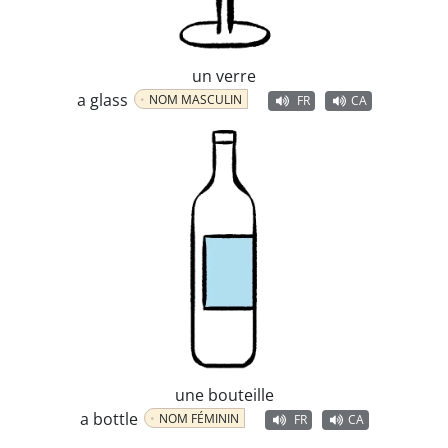
un verre
a glass
NOM MASCULIN
FR
CA
une bouteille
a bottle
NOM FÉMININ
FR
CA