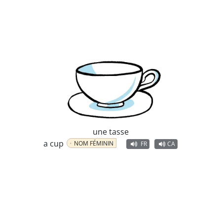
une tasse
a cup
NOM FÉMININ
FR
CA