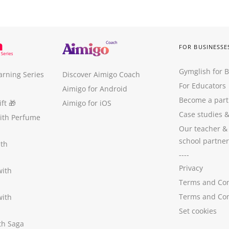
FOR BUSINESSE
Gymglish for 
arning Series
Discover Aimigo Coach
For Educators
Aimigo for Android
Become a part
ft
🎁
Aimigo for iOS
Case studies
with Perfume
Our teacher &
school partner
ith
----
Privacy
with
Terms and Con
Terms and Con
with
Set cookies
ith Saga