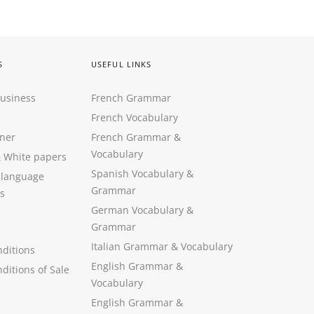
S
USEFUL LINKS
Business
French Grammar
French Vocabulary
ner
French Grammar &
Vocabulary
&
White papers
Spanish Vocabulary
&
 language
Grammar
s
German Vocabulary
&
Grammar
Italian Grammar
&
Vocabulary
ditions
English Grammar
&
ditions of Sale
Vocabulary
English Grammar &