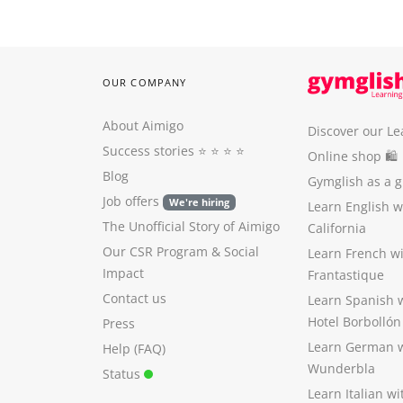
OUR COMPANY
About Aimigo
Discover our Le
Success stories
⭐️ ⭐️ ⭐️ ⭐️
Online shop 🛍
Blog
Gymglish as a gi
Job offers
We're hiring
Learn English 
The Unofficial Story of Aimigo
California
Our CSR Program
&
Social
Learn French w
Impact
Frantastique
Contact us
Learn Spanish 
Hotel Borbollón
Press
Learn German 
Help (FAQ)
Wunderbla
Status
Learn Italian w