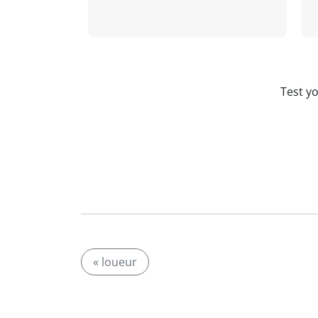
Test y
« loueur