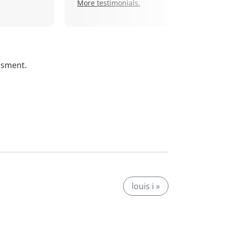
More testimonials.
ssment.
louis i »