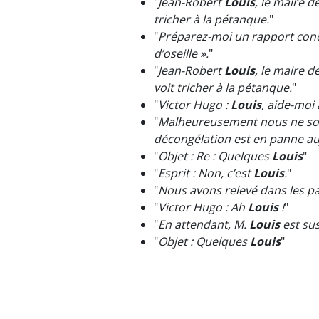
"
Jean-Robert
Louis
, le maire d
tricher à la pétanque.
"
"
Préparez-moi un rapport conci
d’oseille ».
"
"
Jean-Robert
Louis
, le maire d
voit tricher à la pétanque.
"
"
Victor Hugo :
Louis
, aide-moi 
"
Malheureusement nous ne somm
décongélation est en panne au
"
Objet : Re : Quelques
Louis
"
"
Esprit : Non, c’est
Louis
.
"
"
Nous avons relevé dans les p
"
Victor Hugo : Ah
Louis
!
"
"
En attendant, M.
Louis
est su
"
Objet : Quelques
Louis
"