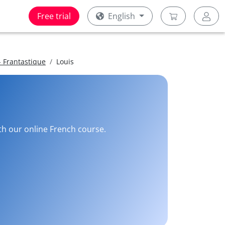
Free trial
English
 Frantastique
Louis
ith our online French course.