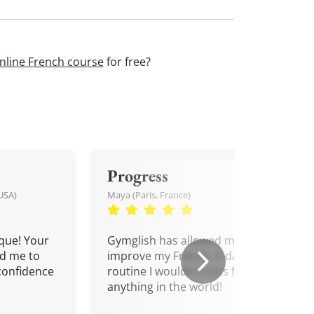
nline French course
for free?
Progress
USA)
Maya (Paris, France)
que! Your
Gymglish has allowed me to
d me to
improve my French. A daily
confidence
routine I wouldn't miss for
anything in the world!