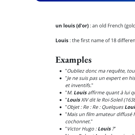
un louis (d'or)
:
an old French (gol
Louis
:
the first name of 18 differe
Examples
"
Oubliez donc ma requête, tou
"
Je ne suis pas un expert en hi
et inventifs.
"
"
M.
Louis
affirme quant à lui q
"
Louis
XIV dit le Roi-Soleil (163
"
Objet : Re : Re : Quelques
Loui
"
Mais un film amateur diffusé
cochonnet.
"
"
Victor Hugo :
Louis
?
"