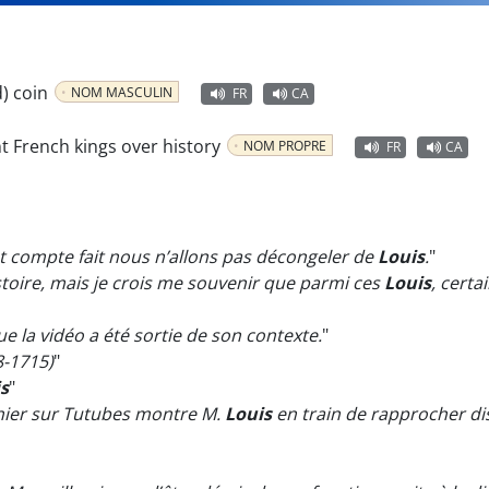
d) coin
NOM MASCULIN
FR
CA
nt French kings over history
NOM PROPRE
FR
CA
t compte fait nous n’allons pas décongeler de
Louis
.
"
stoire, mais je crois me souvenir que parmi ces
Louis
, certa
ue la vidéo a été sortie de son contexte.
"
8-1715)
"
s
"
 hier sur Tutubes montre M.
Louis
en train de rapprocher di