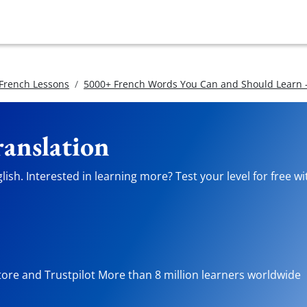
 French Lessons
5000+ French Words You Can and Should Learn -
ranslation
ish. Interested in learning more? Test your level for free w
tore and Trustpilot More than 8 million learners worldwide