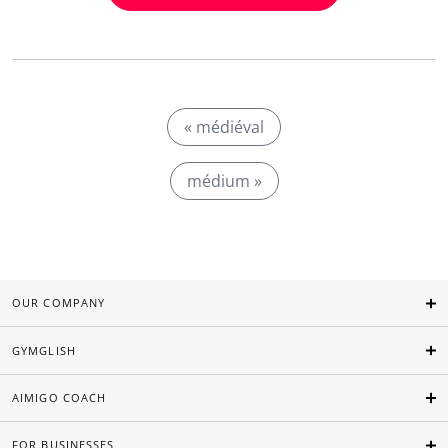
« médiéval
médium »
OUR COMPANY
GYMGLISH
AIMIGO COACH
FOR BUSINESSES