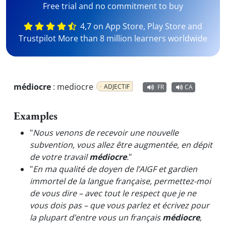
Free trial and no commitment to buy
4,7 on App Store, Play Store and
Trustpilot More than 8 million learners worldwide
médiocre
:
mediocre
ADJECTIF
FR
CA
Examples
"
Nous venons de recevoir une nouvelle
subvention, vous allez être augmentée, en dépit
de votre travail
médiocre
.
"
"
En ma qualité de doyen de l’AIGF et gardien
immortel de la langue française, permettez-moi
de vous dire – avec tout le respect que je ne
vous dois pas – que vous parlez et écrivez pour
la plupart d’entre vous un français
médiocre
,