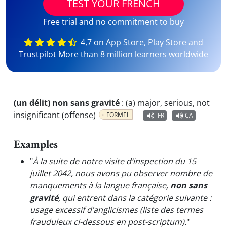
TEST YOUR FRENCH
Free trial and no commitment to buy
4,7 on App Store, Play Store and
Trustpilot More than 8 million learners worldwide
(un délit) non sans gravité
:
(a) major, serious, not
insignificant (offense)
FORMEL
FR
CA
Examples
"
À la suite de notre visite d’inspection du 15
juillet 2042, nous avons pu observer nombre de
manquements à la langue française,
non sans
gravité
, qui entrent dans la catégorie suivante :
usage excessif d’anglicismes (liste des termes
frauduleux ci-dessous en post-scriptum).
"