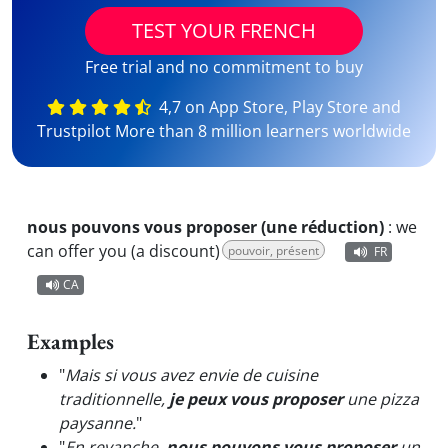
TEST YOUR FRENCH
Free trial and no commitment to buy
4,7 on App Store, Play Store and
Trustpilot More than 8 million learners worldwide
nous pouvons vous proposer (une réduction)
:
we
can offer you (a discount)
pouvoir, présent
FR
CA
Examples
"
Mais si vous avez envie de cuisine
traditionnelle,
je peux vous proposer
une pizza
paysanne.
"
"
En revanche,
nous pouvons vous proposer
un