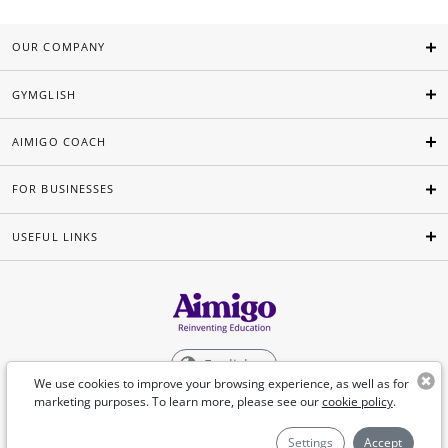
OUR COMPANY
GYMGLISH
AIMIGO COACH
FOR BUSINESSES
USEFUL LINKS
English
We use cookies to improve your browsing experience, as well as for
marketing purposes. To learn more, please see our
cookie policy
.
©Aimigo 2026
Settings
Accept