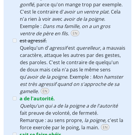
gonflé,
parce qu'on mange trop par exemple.
C'est le contraire d'
avoir un ventre plat
. Cela
n'a rien à voir avec
avoir de la poigne
.
Exemple :
Dans ma famille, on a un gros
ventre de père en fils.
EN
est agressif.
Quelqu'un d'
agressif
est
querelleur,
a mauvais
caractère, attaque les autres par des gestes,
des paroles. C'est le contraire de quelqu'un
de doux mais cela n'a pas le même sens
qu’
avoir de la poigne
. Exemple :
Mon hamster
est très agressif quand on s'approche de sa
gamelle.
EN
a de l'autorité.
Quelqu'un qui a de la poigne a de l'autorité
fait preuve de volonté, de fermeté.
Remarque : au sens propre,
la poigne,
c'est la
force exercée par le poing, la main.
EN
sait se faire obéir.