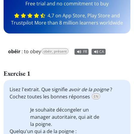
Free trial and no commitment to buy
4,7 on App Store, Play Store and
Trustpilot More than 8 million learners worldwide
obéir
:
to obey
obéir, présent
FR
CA
Exercise 1
Lisez l'extrait. Que signifie
avoir de la poigne
?
Cochez toutes les bonnes réponses
EN
Je souhaite décongeler un
manager autoritaire, qui
ait de
la poigne
.
Quelqu'un qui a de la poigne :