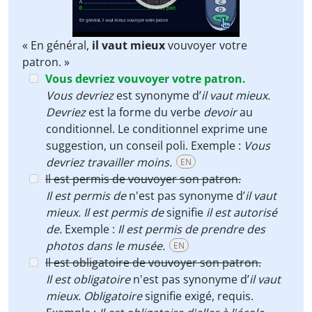
« En général,
il vaut mieux
vouvoyer votre
patron. »
Vous devriez vouvoyer votre patron.
Vous devriez
est synonyme d’
il vaut mieux.
Devriez
est la forme du verbe
devoir
au
conditionnel. Le conditionnel exprime une
suggestion, un conseil poli. Exemple :
Vous
devriez travailler moins.
EN
Il est permis de vouvoyer son patron.
Il est permis de
n'est pas synonyme d’
il vaut
mieux. Il est permis de
signifie
il est autorisé
de.
Exemple :
Il est permis de prendre des
photos dans le musée.
EN
Il est obligatoire de vouvoyer son patron.
Il est obligatoire
n'est pas synonyme d’
il vaut
mieux. Obligatoire
signifie exigé, requis.