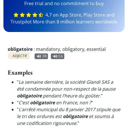
Free trial and no commitment to buy
4,7 on App Store, Play Store and
Trustpilot More than 8 million learners worldwide
obligatoire
:
mandatory, obligatory, essential
ADJECTIF
FR
CA
Examples
"
La semaine dernière, la société Glandi SAS a
été condamnée pour non-respect de la pause
obligatoire
pendant l’heure du goûter.
"
"
C’est
obligatoire
en France, non ?
"
"
L’arrêté municipal du 8 janvier 2017 stipule que
le tri des ordures est
obligatoire
et soumis à
une codification rigoureuse.
"