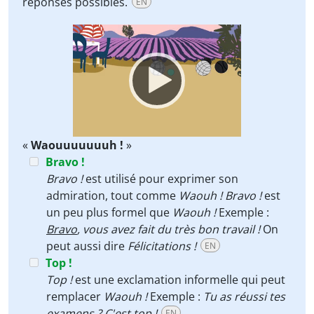
réponses possibles.
EN
Video
Player
«
Waouuuuuuuh !
»
Bravo !
Bravo !
est utilisé pour exprimer son
admiration, tout comme
Waouh !
Bravo !
est
un peu plus formel que
Waouh !
Exemple :
Bravo
, vous avez fait du très bon travail !
On
peut aussi dire
Félicitations !
EN
Top !
Top !
est une exclamation informelle qui peut
remplacer
Waouh !
Exemple :
Tu as réussi tes
examens ? C'est
top
!
EN