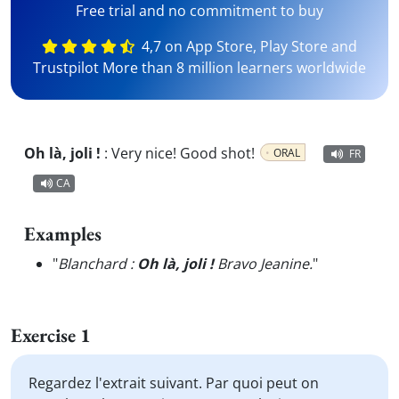
Free trial and no commitment to buy
4,7 on App Store, Play Store and
Trustpilot More than 8 million learners worldwide
Oh là, joli !
:
Very nice! Good shot!
ORAL
FR
CA
Examples
"
Blanchard :
Oh là, joli !
Bravo Jeanine.
"
Exercise 1
Regardez l'extrait suivant. Par quoi peut on