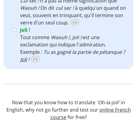
Cul sec !
n'a pas la même signification que
Waouh !
On dit
cul sec !
à quelqu'un quand on
veut, souvent en trinquant, qu'il termine son
verre d'un seul coup.
EN
Joli !
Tout comme
Waouh !
,
Joli !
est une
exclamation qui indique l'admiration.
Exemple :
Tu as gagné la partie de pétanque ?
Joli
!
EN
Now that you know how to translate
'Oh-la-joli'
in
English, why not go further and test our
online French
course
for free?