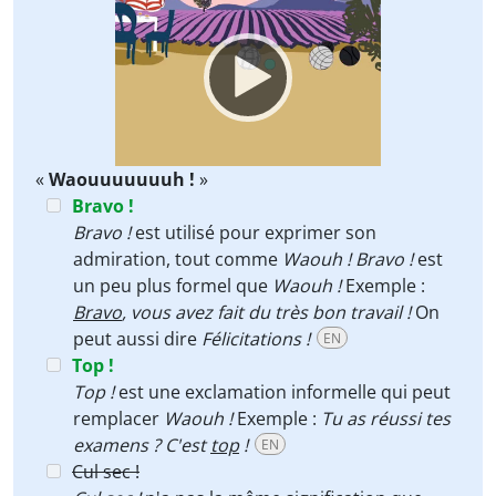
Video
Player
«
Waouuuuuuuh !
»
Bravo !
Bravo !
est utilisé pour exprimer son
admiration, tout comme
Waouh !
Bravo !
est
un peu plus formel que
Waouh !
Exemple :
Bravo
, vous avez fait du très bon travail !
On
peut aussi dire
Félicitations !
EN
Top !
Top !
est une exclamation informelle qui peut
remplacer
Waouh !
Exemple :
Tu as réussi tes
examens ? C'est
top
!
EN
Cul sec !