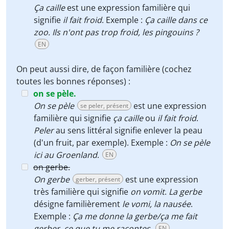
Ça caille
est une expression familière qui
signifie
il fait froid
. Exemple :
Ça caille dans ce
zoo. Ils n'ont pas trop froid, les pingouins ?
EN
On peut aussi dire, de façon familière (cochez
toutes les bonnes réponses) :
on se pèle.
On se pèle
est une expression
se peler, présent
familière qui signifie
ça caille
ou
il fait froid
.
Peler
au sens littéral signifie enlever la peau
(d'un fruit, par exemple). Exemple :
On se pèle
ici au Groenland
.
EN
on gerbe.
On gerbe
est une expression
gerber, présent
très familière qui signifie
on vomit
.
La gerbe
désigne familièrement
le vomi, la nausée
.
Exemple :
Ça me donne la gerbe/ça me fait
gerber, ce que tu me racontes.
EN