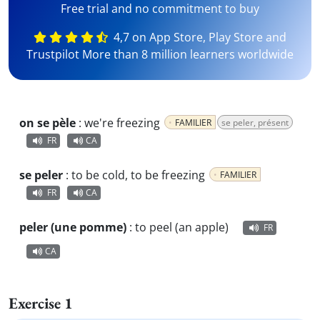
Free trial and no commitment to buy
4,7 on App Store, Play Store and
Trustpilot More than 8 million learners worldwide
on se pèle
:
we're freezing
FAMILIER
se peler, présent
FR
CA
se peler
:
to be cold, to be freezing
FAMILIER
FR
CA
peler (une pomme)
:
to peel (an apple)
FR
CA
Exercise 1