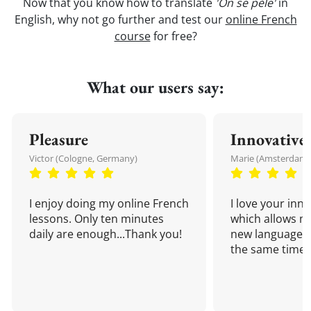
Now that you know how to translate
'On se pèle'
in
English, why not go further and test our
online French
course
for free?
What our users say:
Pleasure
Innovative
Victor (Cologne, Germany)
Marie (Amsterdam,
I enjoy doing my online French
I love your inn
lessons. Only ten minutes
which allows me
daily are enough...Thank you!
new language a
the same time!