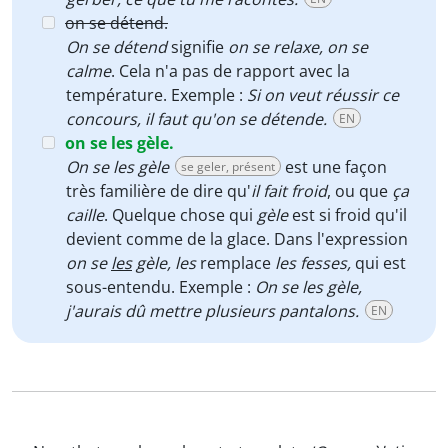
on se détend.
On se détend
signifie
on se relaxe, on se
calme
. Cela n'a pas de rapport avec la
température. Exemple :
Si on veut réussir ce
concours, il faut qu'on se détende.
EN
on se les gèle.
On se les gèle
est une façon
se geler, présent
très familière de dire qu'
i
l fait froid
, ou que
ça
caille
. Quelque chose qui
gèle
est si froid qu'il
devient comme de la glace. Dans l'expression
on se
les
gèle,
les
remplace
les fesses,
qui est
sous-entendu. Exemple :
On se les gèle,
j'aurais dû mettre plusieurs pantalons.
EN