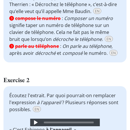
Therrien : « Décrochez le téléphone », c’est-à-dire
qu’elle veut qu’il appelle Mme Baudin.
EN
compose le numéro
:
Composer un numéro
3
signifie taper un numéro de téléphone sur un
clavier de téléphone. Cela ne fait pas le même
bruit que lorsqu’on
décroche le téléphone
.
EN
parle au téléphone
:
On parle au téléphone
,
3
après avoir
décroché
et
composé
le numéro.
EN
Exercise 2
Écoutez l'extrait. Par quoi pourrait-on remplacer
l'expression
à l'appareil
? Plusieurs réponses sont
possibles.
EN
Audio
Player
« C'est Fabienne
à l'appareil
. »