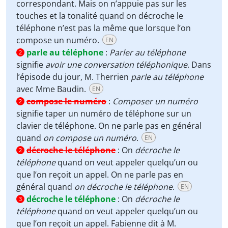
correspondant. Mais on n’appuie pas sur les
touches et la tonalité quand on décroche le
téléphone n’est pas la même que lorsque l’on
compose un numéro.
EN
parle au téléphone
:
Parler au téléphone
2
signifie
avoir une conversation téléphonique
. Dans
l’épisode du jour, M. Therrien
parle au téléphone
avec Mme Baudin.
EN
compose le numéro
:
Composer un numéro
2
signifie taper un numéro de téléphone sur un
clavier de téléphone. On ne parle pas en général
quand
on compose un numéro
.
EN
décroche le téléphone
:
On
décroche le
2
téléphone
quand on veut appeler quelqu’un ou
que l’on reçoit un appel. On ne parle pas en
général quand
on décroche le téléphone
.
EN
décroche le téléphone
:
On
décroche le
3
téléphone
quand on veut appeler quelqu’un ou
que l’on reçoit un appel. Fabienne dit à M.