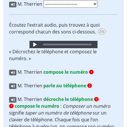
M. Therrien
Écoutez l’extrait audio, puis trouvez à quoi
correspond chacun des sons ci-dessous.
EN
Audio
Player
« Décrochez le téléphone et composez le
numéro. »
M. Therrien
compose le numéro
1
M. Therrien
parle au téléphone
2
M. Therrien
décroche le téléphone
3
compose le numéro
:
Composer un numéro
1
signifie
taper un numéro de téléphone
sur un
clavier de téléphone. Chaque fois que l’on
téléphone à quelqu’un, on
compose son numéro
.