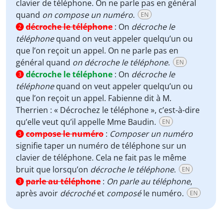
clavier de téléphone. On ne parle pas en général
quand
on compose un numéro
.
EN
décroche le téléphone
:
On
décroche le
2
téléphone
quand on veut appeler quelqu’un ou
que l’on reçoit un appel. On ne parle pas en
général quand
on décroche le téléphone
.
EN
décroche le téléphone
:
On
décroche le
3
téléphone
quand on veut appeler quelqu’un ou
que l’on reçoit un appel. Fabienne dit à M.
Therrien : « Décrochez le téléphone », c’est-à-dire
qu’elle veut qu’il appelle Mme Baudin.
EN
compose le numéro
:
Composer un numéro
3
signifie taper un numéro de téléphone sur un
clavier de téléphone. Cela ne fait pas le même
bruit que lorsqu’on
décroche le téléphone
.
EN
parle au téléphone
:
On parle au téléphone
,
3
après avoir
décroché
et
composé
le numéro.
EN