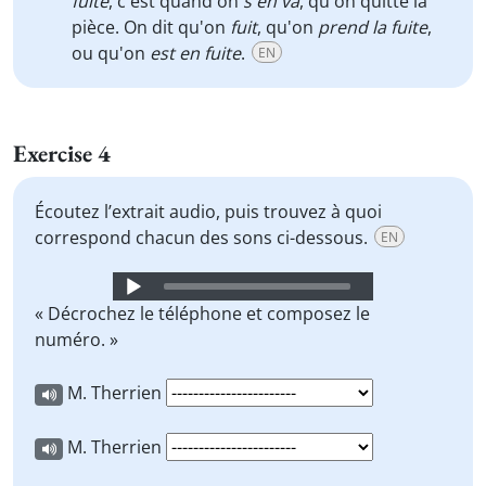
fuite
, c'est quand on
s'en va
, qu'on quitte la
pièce. On dit qu'on
fuit
, qu'on
prend la fuite
,
ou qu'on
est en fuite
.
EN
Exercise 4
Écoutez l’extrait audio, puis trouvez à quoi
correspond chacun des sons ci-dessous.
EN
Audio
Player
« Décrochez le téléphone et composez le
numéro. »
M. Therrien
M. Therrien