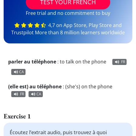
TEST YOUR FRENCH
Free trial and no commitment to buy
4,7 on App Store, Play Store and
Trustpilot More than 8 million learners worldwide
parler au téléphone
:
to talk on the phone
FR
CA
(elle est) au téléphone
:
(she's) on the phone
FR
CA
Exercise 1
Écoutez l’extrait audio, puis trouvez à quoi