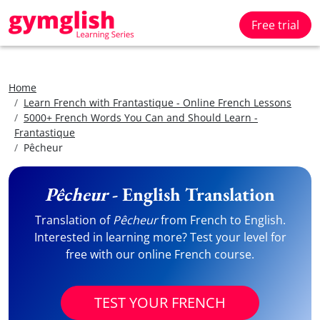
Free trial
Home
Learn French with Frantastique - Online French Lessons
5000+ French Words You Can and Should Learn -
Frantastique
Pêcheur
Pêcheur
- English Translation
Translation of
Pêcheur
from French to English.
Interested in learning more? Test your level for
free with our online French course.
TEST YOUR FRENCH