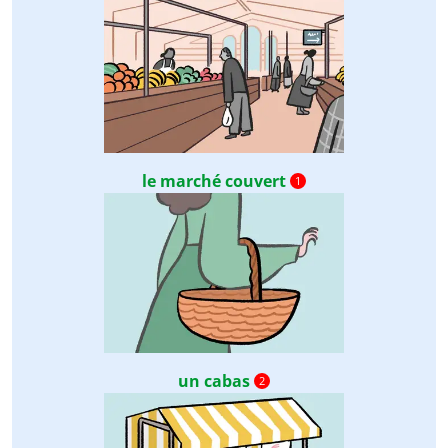
le marché couvert
1
un cabas
2