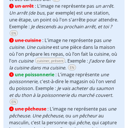
un arrêt
:
L'image ne représente pas
un arrêt
.
3
Un arrêt (de bus,
par exemple) est une station,
une étape, un point où l'on s'arrête pour attendre.
Exemple :
Je descends au prochain arrêt, et toi ?
EN
une cuisine
:
L'image ne représente pas
une
3
cuisine
.
Une cuisine
est une pièce dans la maison
où l'on prépare les repas, où l’on fait la cuisine, où
l'on
cuisine
. Exemple :
J'adore faire
cuisiner, présent
la cuisine dans ma cuisine.
EN
une poissonnerie
:
L'image représente
une
4
poissonnerie,
c'est-à-dire le magasin où l'on vend
du poisson. Exemple :
Je vais acheter du saumon
et du thon à la poissonnerie du marché couvert.
EN
une pêcheuse
:
L'image ne représente pas
une
4
pêcheuse
.
Une pêcheuse
, ou
un pêcheur
au
masculin, c’est la personne qui
pêche
, qui capture