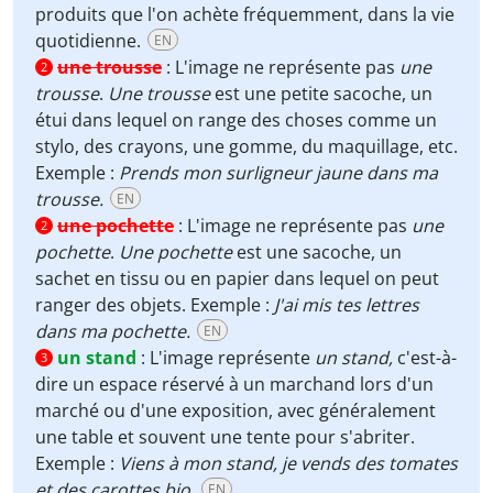
produits que l'on achète fréquemment, dans la vie
quotidienne.
EN
une trousse
:
L'image ne représente pas
une
2
trousse
.
Une trousse
est une petite sacoche, un
étui dans lequel on range des choses comme un
stylo, des crayons, une gomme, du maquillage, etc.
Exemple :
Prends mon surligneur jaune dans ma
trousse.
EN
une pochette
:
L'image ne représente pas
une
2
pochette
.
Une pochette
est une sacoche, un
sachet en tissu ou en papier dans lequel on peut
ranger des objets. Exemple :
J'ai mis tes lettres
dans ma pochette.
EN
un stand
:
L'image représente
un stand,
c'est-à-
3
dire un espace réservé à un marchand lors d'un
marché ou d'une exposition, avec généralement
une table et souvent une tente pour s'abriter.
Exemple :
Viens à mon stand, je vends des tomates
et des carottes bio.
EN