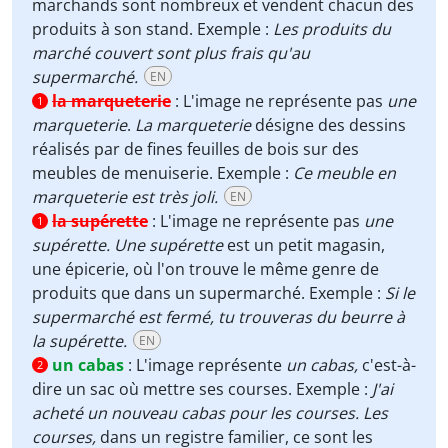
marchands sont nombreux et vendent chacun des
produits à son stand. Exemple :
Les produits du
marché couvert sont plus frais qu'au
supermarché.
EN
la marqueterie
:
L'image ne représente pas
une
1
marqueterie
.
La marqueterie
désigne des dessins
réalisés par de fines feuilles de bois sur des
meubles de menuiserie. Exemple :
Ce meuble en
marqueterie est très joli.
EN
la supérette
:
L'image ne représente pas
une
1
supérette. Une supérette
est un petit magasin,
une épicerie, où l'on trouve le même genre de
produits que dans un supermarché. Exemple :
Si le
supermarché est fermé, tu trouveras du beurre à
la supérette.
EN
un cabas
:
L'image représente
un cabas,
c'est-à-
2
dire un sac où mettre ses courses. Exemple :
J'ai
acheté un nouveau cabas pour les courses.
Les
courses,
dans un registre familier, ce sont les