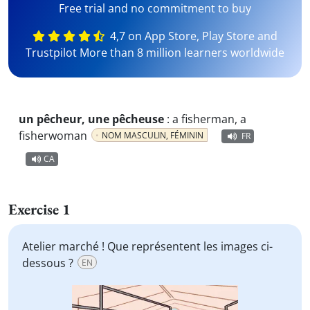
Free trial and no commitment to buy
4,7 on App Store, Play Store and
Trustpilot More than 8 million learners worldwide
un pêcheur, une pêcheuse
:
a fisherman, a
fisherwoman
NOM MASCULIN, FÉMININ
FR
CA
Exercise 1
Atelier marché ! Que représentent les images ci-
dessous ?
EN