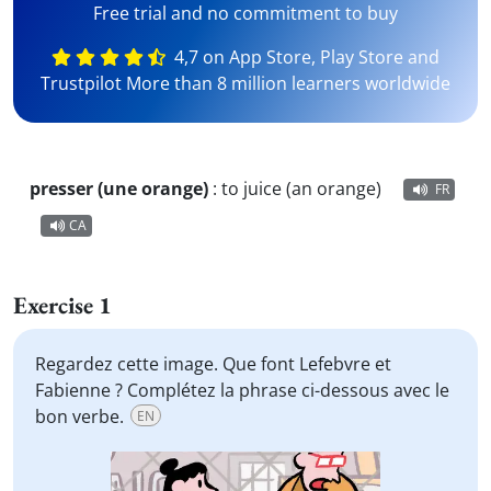
Free trial and no commitment to buy
4,7 on App Store, Play Store and
Trustpilot More than 8 million learners worldwide
presser (une orange)
:
to juice (an orange)
FR
CA
Exercise 1
Regardez cette image. Que font Lefebvre et
Fabienne ? Complétez la phrase ci-dessous avec le
bon verbe.
EN