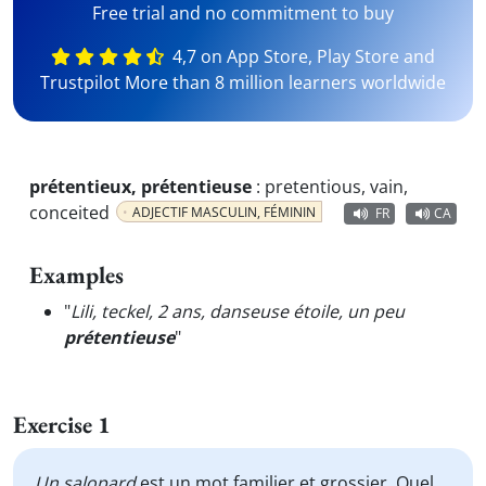
Free trial and no commitment to buy
4,7 on App Store, Play Store and
Trustpilot More than 8 million learners worldwide
prétentieux, prétentieuse
:
pretentious, vain,
conceited
ADJECTIF MASCULIN, FÉMININ
FR
CA
Examples
"
Lili, teckel, 2 ans, danseuse étoile, un peu
prétentieuse
"
Exercise 1
Un
salopard
est un mot familier et grossier. Quel