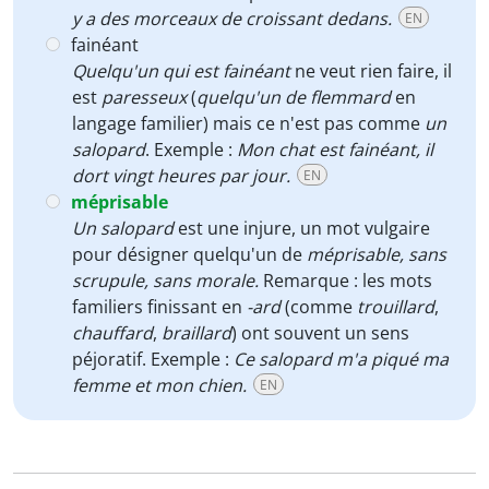
y a des morceaux de croissant dedans.
EN
fainéant
Quelqu'un qui est fainéant
ne veut rien faire, il
est
paresseux
(
quelqu'un de flemmard
en
langage familier) mais ce n'est pas comme
un
salopard
. Exemple :
Mon chat est fainéant, il
dort vingt heures par jour.
EN
méprisable
Un salopard
est une injure, un mot vulgaire
pour désigner quelqu'un de
méprisable, sans
scrupule, sans morale.
Remarque : les mots
familiers finissant en
-ard
(comme
trouillard
,
chauffard
,
braillard
) ont souvent un sens
péjoratif. Exemple :
Ce salopard m'a piqué ma
femme et mon chien.
EN