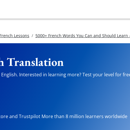
 French Lessons
5000+ French Words You Can and Should Learn -
h Translation
English. Interested in learning more? Test your level for fr
tore and Trustpilot More than 8 million learners worldwide