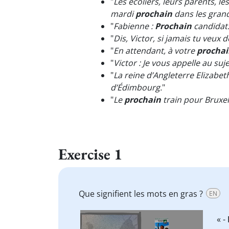
"
Les écoliers, leurs parents, l
mardi
prochain
dans les grand
"
Fabienne :
Prochain
candidat
"
Dis, Victor, si jamais tu veux
"
En attendant, à votre
prochai
"
Victor : Je vous appelle au suj
"
La reine d’Angleterre Elizabet
d’Édimbourg.
"
"
Le
prochain
train pour Bruxel
Exercise 1
Que signifient les mots en gras ?
EN
Video
« -
Player