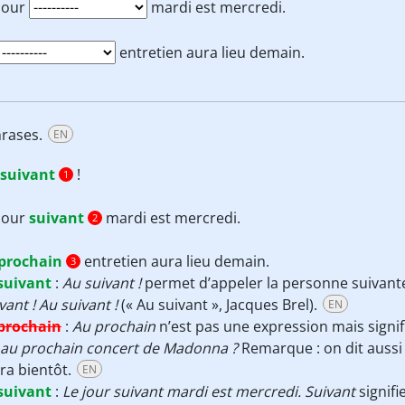
jour
mardi est mercredi.
entretien aura lieu demain.
hrases.
EN
suivant
!
1
jour
suivant
mardi est mercredi.
2
prochain
entretien aura lieu demain.
3
suivant
:
Au suivant !
permet d’appeler la personne suivante
vant ! Au suivant !
(« Au suivant », Jacques Brel).
EN
prochain
:
Au prochain
n’est pas une expression mais signi
 au prochain concert de Madonna ?
Remarque : on dit auss
ra bientôt.
EN
suivant
:
Le jour suivant mardi est mercredi.
Suivant
signifie