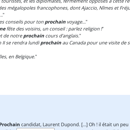
es touristes, et les diplomates, fermement opposés à cette r
es mégalopoles francophones, dont Ajaccio, Nîmes et Fréju
…
"
 des conseils pour ton
prochain
voyage…
"
ne
fête des voisins, un conseil : parlez religion !
"
et de notre
prochain
cours d’anglais.
"
h II se rendra lundi
prochain
au Canada pour une visite de s
les, en Belgique.
"
Prochain
candidat, Laurent Dupond. […] Oh ! il était un peu