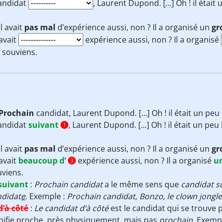
Candidat
, Laurent Dupond. [...] Oh ! il étai
 Il avait
pas mal
d’expérience aussi, non ? Il a organisé un
gr
l avait
expérience aussi, non ? Il a organisé
 souviens.
Prochain
candidat, Laurent Dupond. […] Oh ! il était un peu
Candidat
suivant
, Laurent Dupond. [...] Oh ! il était un pe
1
 Il avait
pas mal
d’expérience aussi, non ? Il a organisé un
gr
l avait
beaucoup d’
expérience aussi, non ? Il a organisé
u
3
viens.
suivant
:
Prochain candidat
a le même sens que
candidat s
ndidat
e
. Exemple :
Prochain candidat, Bonzo, le clown jongle
d’à côté
:
Le candidat d’à côté
est le candidat qui se trouve 
nifie proche, près physiquement, mais pas
prochain
. Exemp