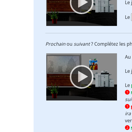
Le 
Le
Prochain
ou
suivant
? Complétez les p
Video
Au
Player
Le 
Le
1
sui
1
ira
ver
2