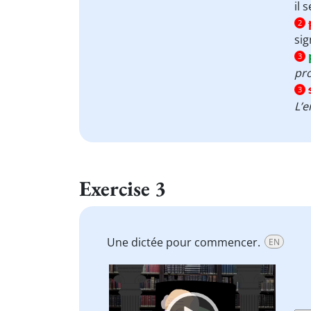
il 
2
sig
3
pr
3
L’e
Exercise 3
Une dictée pour commencer.
EN
Video
Player