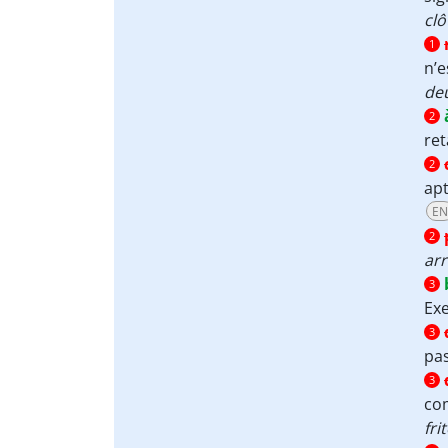
clô
1
n’
deu
2
ret
2
apt
EN
2
arr
3
Ex
3
pa
3
c
frit