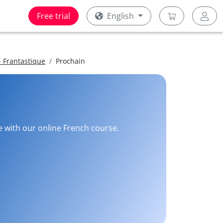
Free trial
English
 Frantastique
Prochain
ee with our online French course.