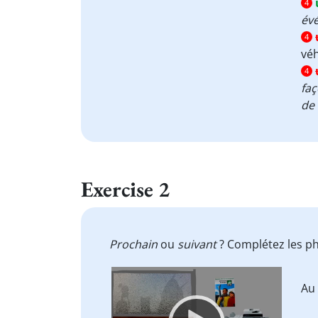
4
év
4
véh
4
faç
de 
Exercise 2
Prochain
ou
suivant
? Complétez les p
Video
Au
Player