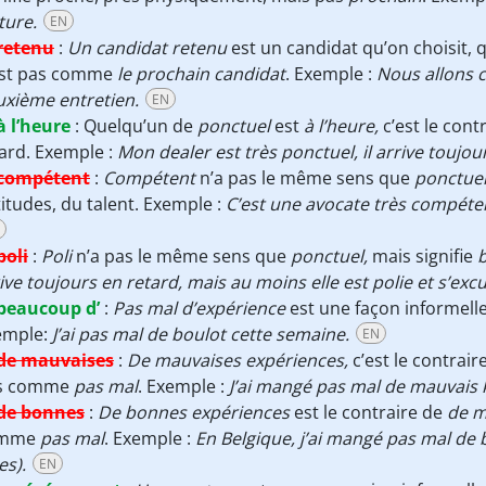
ture.
EN
retenu
:
Un candidat retenu
est un candidat qu’on choisit, 
est pas comme
le prochain candidat
. Exemple :
Nous allons 
xième entretien.
EN
à l’heure
:
Quelqu’un de
ponctuel
est
à l’heure,
c’est le contr
ard. Exemple :
Mon dealer est très ponctuel, il arrive toujou
compétent
:
Compétent
n’a pas le même sens que
ponctue
itudes, du talent. Exemple :
C’est une avocate très compétent
poli
:
Poli
n’a pas le même sens que
ponctuel,
mais signifie
b
ive toujours en retard, mais au moins elle est polie et s’exc
beaucoup d’
:
Pas mal d’expérience
est une façon informell
emple:
J’ai pas mal de boulot cette semaine.
EN
de mauvaises
:
De mauvaises expériences,
c’est le contrair
s comme
pas mal
. Exemple :
J’ai mangé pas mal de mauvais 
de bonnes
:
De bonnes expériences
est le contraire de
de m
omme
pas mal
. Exemple :
En Belgique, j’ai mangé pas mal de
es).
EN