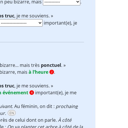
t un peu bizarre, mais
.
os truc
, je me souviens. »
important(e), je
 bizarre… mais très
ponctuel
. »
u bizarre, mais
à l’heure
.
2
os truc
, je me souviens. »
n événement
important(e), je me
4
uivant
. Au féminin, on dit :
prochain
e
ur.
EN
près de celui dont on parle.
À côté
le :
On va planter cet arbre à côté de la