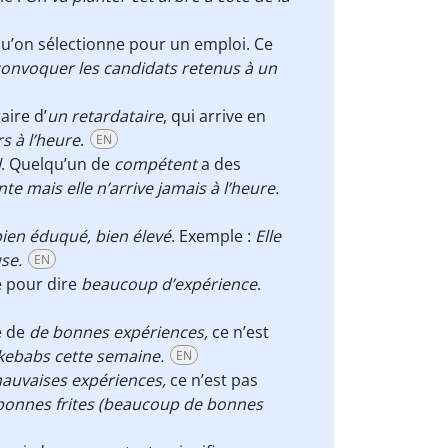
qu’on sélectionne pour un emploi. Ce
convoquer les candidats retenus à un
aire d’
un retardataire
, qui arrive en
rs à l’heure
.
EN
l
. Quelqu’un de
compétent
a des
e mais elle n’arrive jamais à l’heure.
ien éduqué, bien élevé
. Exemple :
Elle
use.
EN
e pour dire
beaucoup d’expérience
.
e de
de bonnes expériences,
ce n’est
kebabs cette semaine.
EN
auvaises expériences,
ce n’est pas
 bonnes frites (beaucoup de bonnes