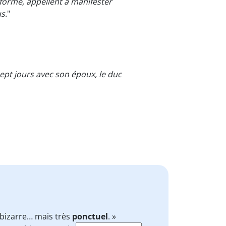
éforme, appellent à manifester
s.
"
ept jours avec son époux, le duc
 bizarre… mais très
ponctuel
. »