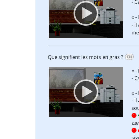
- 
« -
- I
me
Que signifient les mots en gras ?
EN
Video
« -
Player
- 
« -
- I
sou
1
ca
1
sig