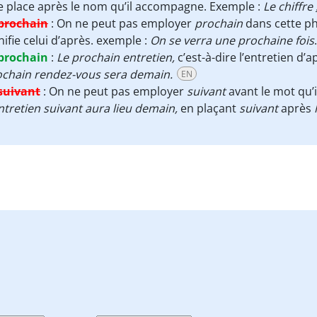
se place après le nom qu’il accompagne. Exemple :
Le chiffre
prochain
:
On ne peut pas employer
prochain
dans cette phr
nifie celui d’après. exemple :
On se verra une prochaine fois
prochain
:
Le prochain entretien,
c’est-à-dire l’entretien d’a
ochain rendez-vous sera demain.
EN
suivant
:
On ne peut pas employer
suivant
avant le mot qu’
ntretien suivant aura lieu demain,
en plaçant
suivant
après