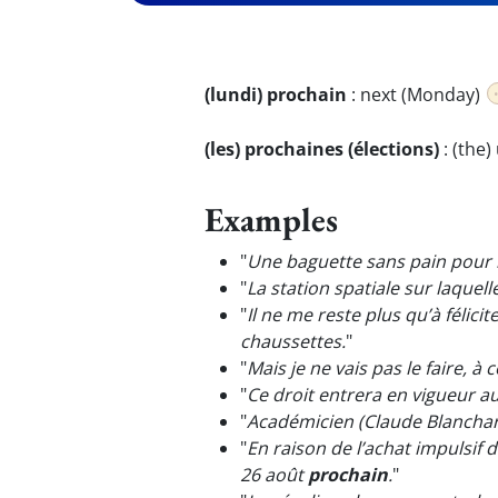
(lundi) prochain
:
next (Monday)
(les) prochaines (élections)
:
(the)
Examples
"
Une baguette sans pain pour 
"
La station spatiale sur laquell
"
Il ne me reste plus qu’à félici
chaussettes.
"
"
Mais je ne vais pas le faire, à
"
Ce droit entrera en vigueur a
"
Académicien (Claude Blanchard
"
En raison de l’achat impulsif
26 août
prochain
.
"