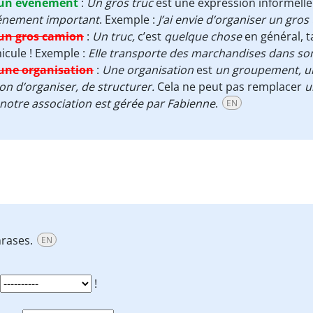
un événement
:
Un gros truc
est une expression informelle 
énement important
. Exemple :
J’ai envie d’organiser un gro
un gros camion
:
Un truc,
c’est
quelque chose
en général, t
icule ! Exemple :
EIle transporte des marchandises dans s
une organisation
:
Une organisation
est
un groupement, un
on d’organiser, de structurer.
Cela ne peut pas remplacer
u
notre association est gérée par Fabienne
.
EN
hrases.
EN
!