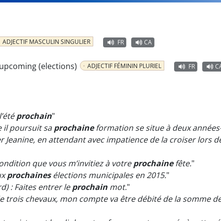
ADJECTIF MASCULIN SINGULIER
FR
CA
 upcoming (elections)
ADJECTIF FÉMININ PLURIEL
FR
C
l’été
prochain
"
e il poursuit sa
prochaine
formation se situe à deux années-
ter Jeanine, en attendant avec impatience de la croiser lors 
 condition que vous m’invitiez à votre
prochaine
fête.
"
ux
prochaines
élections municipales en 2015.
"
) : Faites entrer le
prochain
mot.
"
 de trois chevaux, mon compte va être débité de la somme de 