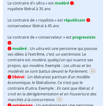
Le contraire d’« ultra » est
modéré
.
1
royaliste
libéral à 35 ans
Le contraire de « royaliste » est
républicain
.
2
conservateur
libéral à 45 ans
Le contraire de « conservateur » est
progressiste
.
3
modéré
:
Un ultra
est une personne qui pousse
1
ses idées à l’extrême, c’est
un extrémiste
. Le
contraire est
modéré
, quelqu’un qui nuance ses
propos, qui
modère
. Exemple :
Les ultras et les
modérés se sont battus devant le Parlement.
EN
libéral
:
Un libéral
est partisan d’un modèle
1
économique, le libéralisme. Ce n’est pas le
contraire d’
ultra
. Exemple :
En tant que libéral, il
croit en la déréglementation et en l’ouverture des
marchés à la concurrence.
EN
extrémiste
:
Un extrémiste
est une personne
1