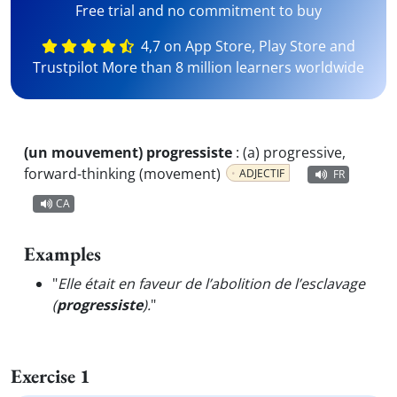
Free trial and no commitment to buy
4,7 on App Store, Play Store and
Trustpilot More than 8 million learners worldwide
(un mouvement) progressiste
:
(a) progressive,
forward-thinking (movement)
ADJECTIF
FR
CA
Examples
"
Elle était en faveur de l’abolition de l’esclavage
(
progressiste
).
"
Exercise 1