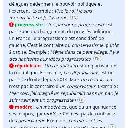
délégués détiennent le pouvoir politique et
l'exercent. Exemple :
Vive le roi ! Je suis
monarchiste et je l'assume.
EN
progressiste
:
Une personne progressiste
est
3
partisane du changement, du progrès politique.
En France, le progressisme est considéré de
gauche. C'est le contraire du
conservatisme
, plutôt
à droite. Exemple :
Même dans ce petit village, il y a
des habitants aux idées progressistes.
EN
républicain
:
Un républicain
est un partisan de
3
la république. En France,
Les Républicains
est un
parti de droite depuis 2014. Mais
un républicain
n'est pas le contraire d'
un conservateur
. Exemple :
Hier soir, j'ai dragué un républicain dans un bar, je
suis vraiment un progressiste !
EN
modéré
:
Un modéré
est quelqu'un qui nuance
3
ses propos, qui
modère
. Ce n'est pas le contraire
de
conservateur
. Exemple :
Les ultras et les
modérés se sont battus devant le Parlement.
EN