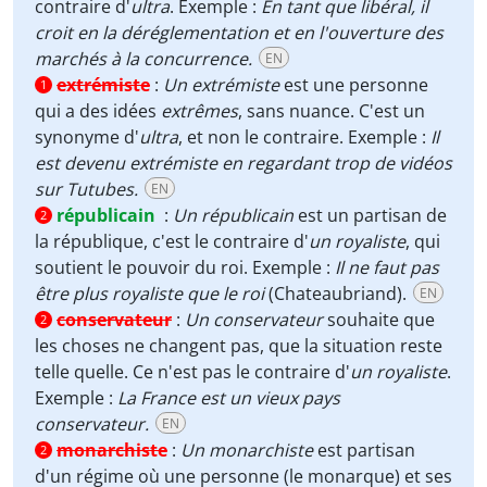
contraire d'
ultra
. Exemple :
En tant que libéral, il
croit en la déréglementation et en l'ouverture des
marchés à la concurrence.
EN
extrémiste
:
Un extrémiste
est une personne
1
qui a des idées
extrêmes
, sans nuance. C'est un
synonyme d'
ultra
, et non le contraire. Exemple :
Il
est devenu extrémiste en regardant trop de vidéos
sur Tutubes.
EN
républicain
:
Un républicain
est un partisan de
2
la république, c'est le contraire d'
un royaliste
, qui
soutient le pouvoir du roi. Exemple :
Il ne faut pas
être plus royaliste que le roi
(Chateaubriand).
EN
conservateur
:
Un conservateur
souhaite que
2
les choses ne changent pas, que la situation reste
telle quelle. Ce n'est pas le contraire d'
un royaliste
.
Exemple :
La France est un vieux pays
conservateur.
EN
monarchiste
:
Un monarchiste
est partisan
2
d'un régime où une personne (le monarque) et ses