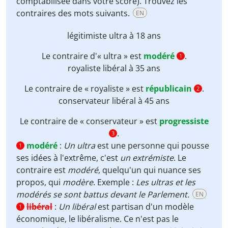
comptabilisée dans votre score). Trouvez les
contraires des mots suivants.
EN
légitimiste
ultra
à 18 ans
Le contraire d'« ultra » est
modéré
.
1
royaliste
libéral à 35 ans
Le contraire de « royaliste » est
républicain
.
2
conservateur
libéral à 45 ans
Le contraire de « conservateur » est
progressiste
.
3
modéré
:
Un ultra
est une personne qui pousse
1
ses idées à l'extrême, c'est
un extrémiste
. Le
contraire est
modéré
, quelqu'un qui nuance ses
propos, qui
modère
. Exemple :
Les ultras et les
modérés se sont battus devant le Parlement.
EN
libéral
:
Un libéral
est partisan d'un modèle
1
économique, le libéralisme. Ce n'est pas le