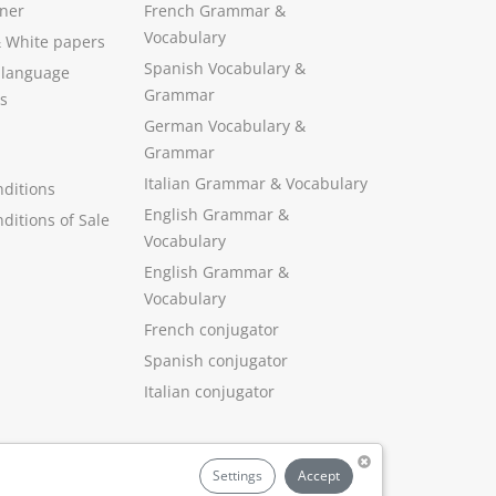
ner
French Grammar &
Vocabulary
&
White papers
Spanish Vocabulary
&
 language
Grammar
s
German Vocabulary
&
Grammar
Italian Grammar
&
Vocabulary
ditions
English Grammar
&
ditions of Sale
Vocabulary
English Grammar &
Vocabulary
French conjugator
Spanish conjugator
Italian conjugator
Settings
Accept