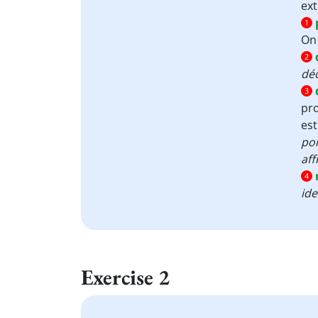
Player
ext
1
On
2
déc
3
pro
est
po
aff
4
ide
Exercise 2