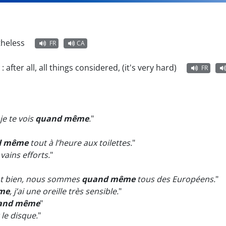
theless
FR
CA
:
after all, all things considered, (it's very hard)
FR
je te vois
quand même
.
"
d même
tout à l’heure aux toilettes.
"
vains efforts.
"
ent bien, nous sommes
quand même
tous des Européens.
"
me
, j’ai une oreille très sensible.
"
and même
"
le disque.
"