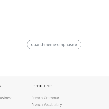
quand-meme-emphase »
S
USEFUL LINKS
Business
French Grammar
French Vocabulary