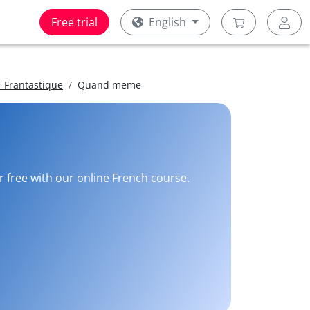
Free trial
English
 Frantastique
Quand meme
r free with our online French course.