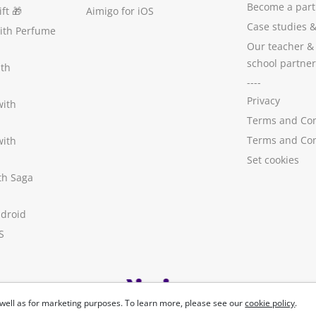
Become a part
ft
🎁
Aimigo for iOS
Case studies
with Perfume
Our teacher &
school partner
ith
----
Privacy
with
Terms and Con
Terms and Con
with
Set cookies
ith Saga
ndroid
S
well as for marketing purposes. To learn more, please see our
cookie policy
.