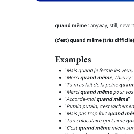
quand même
:
anyway, still, never
(c'est) quand même (très difficile)
Examples
"
Mais quand je ferme les yeux, 
"
Merci
quand même
, Thierry.
"
"
Tu m’as fait de la peine
quan
"
Merci
quand même
pour vos 
"
Accorde-moi
quand même
"
"
Putain putain, c’est vachem
"
Mais pas trop fort
quand mê
"
Ton colocataire qui t’aime
qu
"
C’est
quand même
mieux sur 