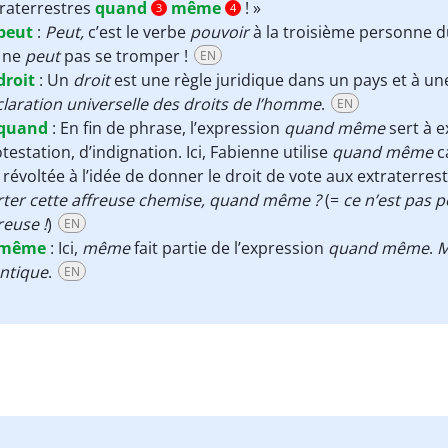
raterrestres
quand
même
! »
3
4
peut
:
Peut,
c’est le verbe
pouvoir
à la troisième personne du 
 ne
peut
pas se tromper !
EN
droit
:
Un
droit
est une règle juridique dans un pays et à u
laration universelle des droits de l’homme
.
EN
quand
:
En fin de phrase, l’expression
quand même
sert à e
testation, d’indignation. Ici, Fabienne utilise
quand même
ca
 révoltée à l’idée de donner le droit de vote aux extraterre
rter cette affreuse chemise, quand même ?
(=
ce n’est pas p
reuse !
)
EN
même
:
Ici,
même
fait partie de l’expression
quand même
.
ntique
.
EN