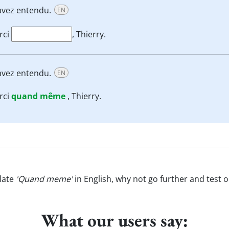
 avez entendu.
EN
rci
, Thierry.
 avez entendu.
EN
rci
quand
même
, Thierry.
late
'Quand meme'
in English, why not go further and test 
What our users say: