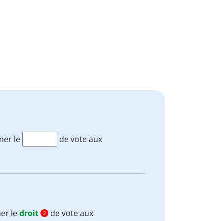
ner le
de vote aux
er le
droit
de vote aux
2