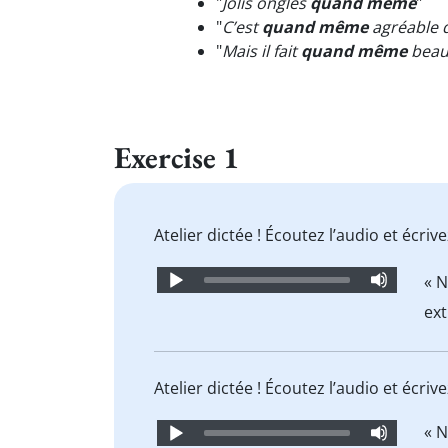
"
Jolis ongles
quand même
"
"
C’est
quand même
agréable d
"
Mais il fait
quand même
bea
Exercise 1
Atelier dictée ! Écoutez l’audio et écr
Audio
« N
Player
ext
Atelier dictée ! Écoutez l’audio et écr
Audio
« N