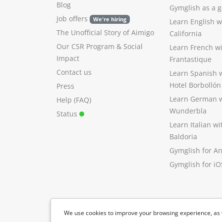
Blog
Gymglish as a gi
Job offers
We're hiring
Learn English 
The Unofficial Story of Aimigo
California
Our CSR Program
&
Social
Learn French w
Impact
Frantastique
Contact us
Learn Spanish 
Hotel Borbollón
Press
Learn German 
Help (FAQ)
Wunderbla
Status
Learn Italian w
Baldoria
Gymglish for A
Gymglish for iO
We use cookies to improve your browsing experience, as 