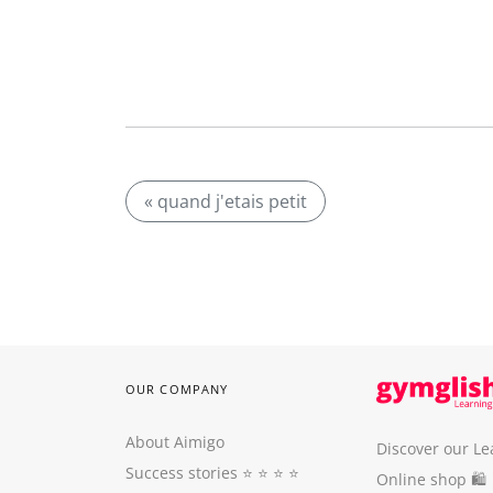
« quand j'etais petit
OUR COMPANY
About Aimigo
Discover our Le
Success stories
⭐️ ⭐️ ⭐️ ⭐️
Online shop 🛍