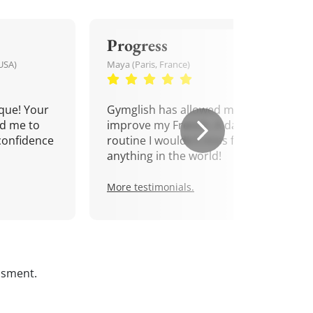
Progress
USA)
Maya (Paris, France)
que! Your
Gymglish has allowed me to
d me to
improve my French. A daily
confidence
routine I wouldn't miss for
anything in the world!
More testimonials.
ssment.